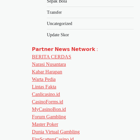
Sepak Bola
Transfer
Uncategorized
Update Skor
𝗣𝗮𝗿𝘁𝗻𝗲𝗿 𝗡𝗲𝘄𝘀 𝗡𝗲𝘁𝘄𝗼𝗿𝗸 :
BERITA CERDAS
Narasi Nusantara
Kabar Harapan
Warta Pedia
Lintas Fakta
Canlicasino.id
CasinoForms.id
MyCasinoBon.id
Forum Gambling
Master Poker
Dunia Virtual Gambling
FireScattersCasino.id