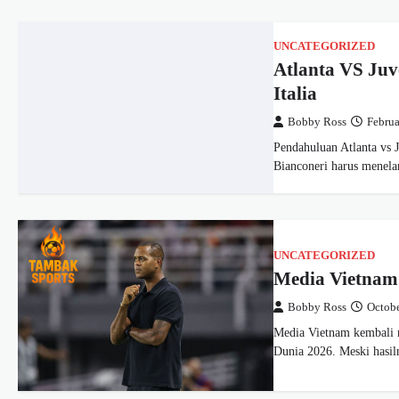
UNCATEGORIZED
Atlanta VS Juv
Italia
Bobby Ross
Februa
Pendahuluan Atlanta vs J
Bianconeri harus menel
UNCATEGORIZED
Media Vietnam 
Bobby Ross
Octobe
Media Vietnam kembali m
Dunia 2026. Meski hasi