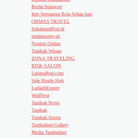
Berita Sulawesi
Info Seputaran Bola Setiap hari
ORMAS TRAVEL
SukabumiPost.id
multisportsy.id
Nonton Online
Tambak Wisata
ZONA TRAVELING
RISK SALON
LangsaPost.com
Side Hustle Hub
LadakhExpert
WellNest
Tambak News
Tambak
Tambak Sports
Tambakbet Gallery
Media Tambakbet