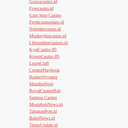
Guavacasino.id
Froecasino.id
Gam Stop Casino
Freshcasinoglass.id
Nobettercasino.id
Monkeyfuncasino.id
Libraonlinecasinos.id
KyatCasino.ID
KroonCasino.ID
LearnCraft
CreatorPlaybook
BudgetVoyager
ManifestSoul
RoyalCasinoHub
Samosa Casino
MeulabohNews.id
TabananPost.id
BabelNews.id
TimurUpdate.id