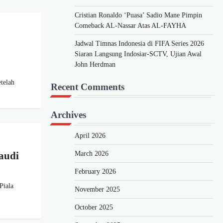
Cristian Ronaldo ‘Puasa’ Sadio Mane Pimpin
Comeback AL-Nassar Atas AL-FAYHA
Jadwal Timnas Indonesia di FIFA Series 2026
Siaran Langsung Indosiar-SCTV, Ujian Awal
John Herdman
etelah
Recent Comments
Archives
April 2026
March 2026
audi
February 2026
Piala
November 2025
October 2025