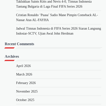
Taklukkan Saints Kitts and Nevis 4-0, Timnas Indonesia
Tantang Bulgaria di Laga Final FIFA Series 2026
Cristian Ronaldo ‘Puasa’ Sadio Mane Pimpin Comeback AL-
Nassar Atas AL-FAYHA
Jadwal Timnas Indonesia di FIFA Series 2026 Siaran Langsung
Indosiar-SCTV, Ujian Awal John Herdman
Recent Comments
Archives
April 2026
March 2026
February 2026
November 2025
October 2025