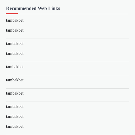
Recommended Web Links
tambakbet
tambakbet
tambakbet
tambakbet
tambakbet
tambakbet
tambakbet
tambakbet
tambakbet
tambakbet