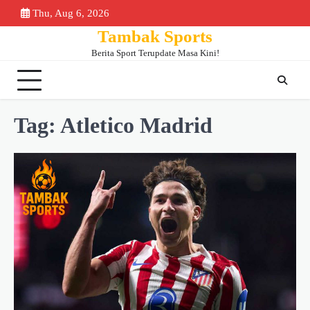
Skip
Thu, Aug 6, 2026
Beranda
Piala
Berita
Bursa
Jadwa
to
Tambak Sports
Dunia
Bola
Transfer
&
content
2026
Klase
Berita Sport Terupdate Masa Kini!
Tag:
Atletico Madrid