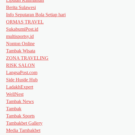
Liputan Kalimantan
Berita Sulawesi
Info Seputaran Bola Setiap hari
ORMAS TRAVEL
SukabumiPost.id
multisportsy.id
Nonton Online
Tambak Wisata
ZONA TRAVELING
RISK SALON
LangsaPost.com
Side Hustle Hub
LadakhExpert
WellNest
Tambak News
Tambak
Tambak Sports
Tambakbet Gallery
Media Tambakbet