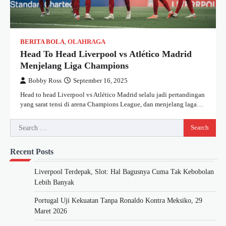
BERITA BOLA
,
OLAHRAGA
Head To Head Liverpool vs Atlético Madrid
Menjelang Liga Champions
Bobby Ross
September 16, 2025
Head to head Liverpool vs Atlético Madrid selalu jadi pertandingan
yang sarat tensi di arena Champions League, dan menjelang laga…
Search
for:
Recent Posts
Liverpool Terdepak, Slot: Hal Bagusnya Cuma Tak Kebobolan
Lebih Banyak
Portugal Uji Kekuatan Tanpa Ronaldo Kontra Meksiko, 29
Maret 2026