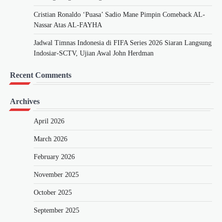
Cristian Ronaldo ‘Puasa’ Sadio Mane Pimpin Comeback AL-
Nassar Atas AL-FAYHA
Jadwal Timnas Indonesia di FIFA Series 2026 Siaran Langsung
Indosiar-SCTV, Ujian Awal John Herdman
Recent Comments
Archives
April 2026
March 2026
February 2026
November 2025
October 2025
September 2025