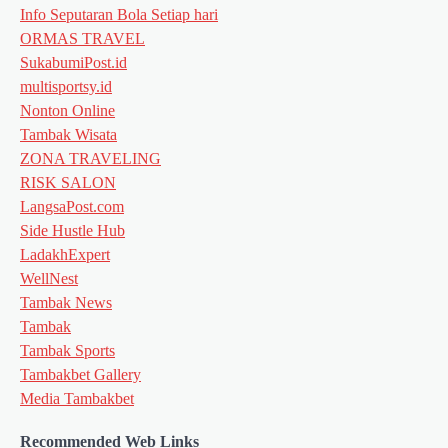
Info Seputaran Bola Setiap hari
ORMAS TRAVEL
SukabumiPost.id
multisportsy.id
Nonton Online
Tambak Wisata
ZONA TRAVELING
RISK SALON
LangsaPost.com
Side Hustle Hub
LadakhExpert
WellNest
Tambak News
Tambak
Tambak Sports
Tambakbet Gallery
Media Tambakbet
Recommended Web Links