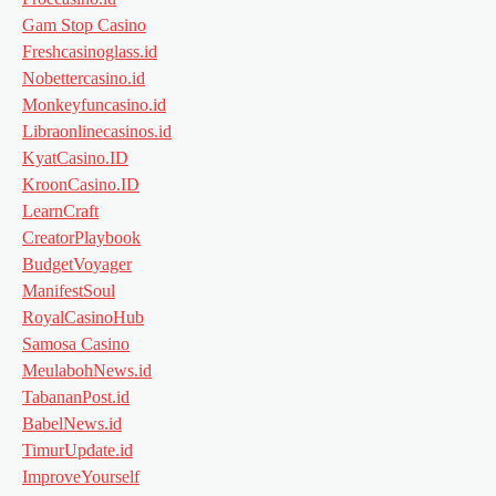
Gam Stop Casino
Freshcasinoglass.id
Nobettercasino.id
Monkeyfuncasino.id
Libraonlinecasinos.id
KyatCasino.ID
KroonCasino.ID
LearnCraft
CreatorPlaybook
BudgetVoyager
ManifestSoul
RoyalCasinoHub
Samosa Casino
MeulabohNews.id
TabananPost.id
BabelNews.id
TimurUpdate.id
ImproveYourself