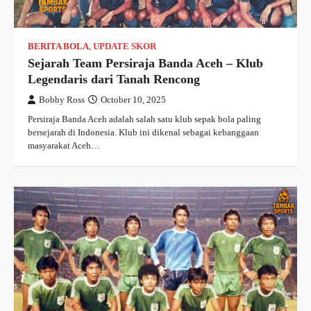
BERITA BOLA
,
UPDATE SKOR
Sejarah Team Persiraja Banda Aceh – Klub
Legendaris dari Tanah Rencong
Bobby Ross
October 10, 2025
Persiraja Banda Aceh adalah salah satu klub sepak bola paling
bersejarah di Indonesia. Klub ini dikenal sebagai kebanggaan
masyarakat Aceh…