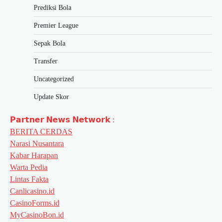
Prediksi Bola
Premier League
Sepak Bola
Transfer
Uncategorized
Update Skor
𝗣𝗮𝗿𝘁𝗻𝗲𝗿 𝗡𝗲𝘄𝘀 𝗡𝗲𝘁𝘄𝗼𝗿𝗸 :
BERITA CERDAS
Narasi Nusantara
Kabar Harapan
Warta Pedia
Lintas Fakta
Canlicasino.id
CasinoForms.id
MyCasinoBon.id