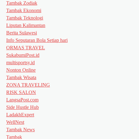
Tambak Zodiak
Tambak Ekonomi
Tambak Teknologi
Liputan Kalimantan
Berita Sulawesi
Info Seputaran Bola Setiap hari
ORMAS TRAVEL
SukabumiPost.id
multisportsy.id
Nonton Online
Tambak Wisata
ZONA TRAVELING
RISK SALON
LangsaPost.com
Side Hustle Hub
LadakhExpert
WellNest
Tambak News
Tambak