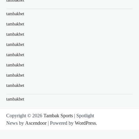
tambakbet
tambakbet
tambakbet
tambakbet
tambakbet
tambakbet
tambakbet
tambakbet
tambakbet
tambakbet
Copyright © 2026
Tambak Sports
| Spotlight
News by
Ascendoor
| Powered by
WordPress
.