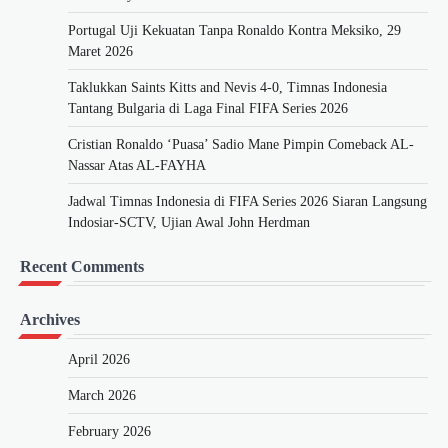
Portugal Uji Kekuatan Tanpa Ronaldo Kontra Meksiko, 29
Maret 2026
Taklukkan Saints Kitts and Nevis 4-0, Timnas Indonesia
Tantang Bulgaria di Laga Final FIFA Series 2026
Cristian Ronaldo ‘Puasa’ Sadio Mane Pimpin Comeback AL-
Nassar Atas AL-FAYHA
Jadwal Timnas Indonesia di FIFA Series 2026 Siaran Langsung
Indosiar-SCTV, Ujian Awal John Herdman
Recent Comments
Archives
April 2026
March 2026
February 2026