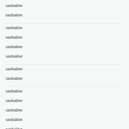
tambakbet
tambakbet
tambakbet
tambakbet
tambakbet
tambakbet
tambakbet
tambakbet
tambakbet
tambakbet
tambakbet
tambakbet