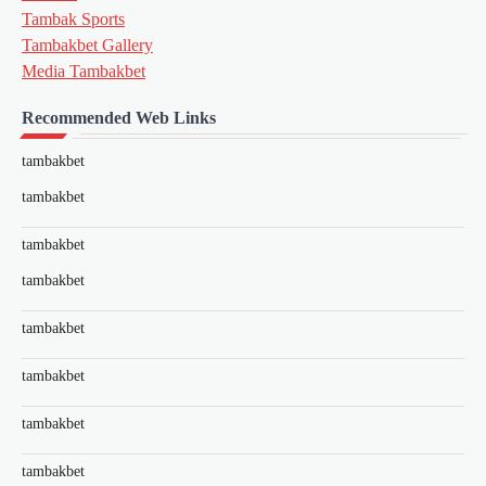
Tambak Sports
Tambakbet Gallery
Media Tambakbet
Recommended Web Links
tambakbet
tambakbet
tambakbet
tambakbet
tambakbet
tambakbet
tambakbet
tambakbet