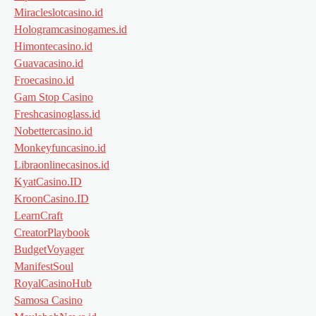
Miracleslotcasino.id
Hologramcasinogames.id
Himontecasino.id
Guavacasino.id
Froecasino.id
Gam Stop Casino
Freshcasinoglass.id
Nobettercasino.id
Monkeyfuncasino.id
Libraonlinecasinos.id
KyatCasino.ID
KroonCasino.ID
LearnCraft
CreatorPlaybook
BudgetVoyager
ManifestSoul
RoyalCasinoHub
Samosa Casino