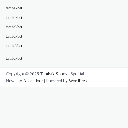
tambakbet
tambakbet
tambakbet
tambakbet
tambakbet
tambakbet
Copyright © 2026
Tambak Sports
| Spotlight
News by
Ascendoor
| Powered by
WordPress
.