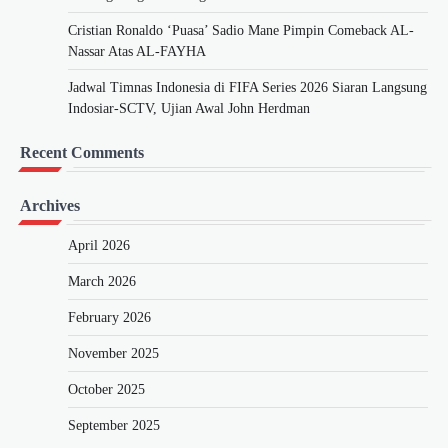
Cristian Ronaldo ‘Puasa’ Sadio Mane Pimpin Comeback AL-
Nassar Atas AL-FAYHA
Jadwal Timnas Indonesia di FIFA Series 2026 Siaran Langsung
Indosiar-SCTV, Ujian Awal John Herdman
Recent Comments
Archives
April 2026
March 2026
February 2026
November 2025
October 2025
September 2025