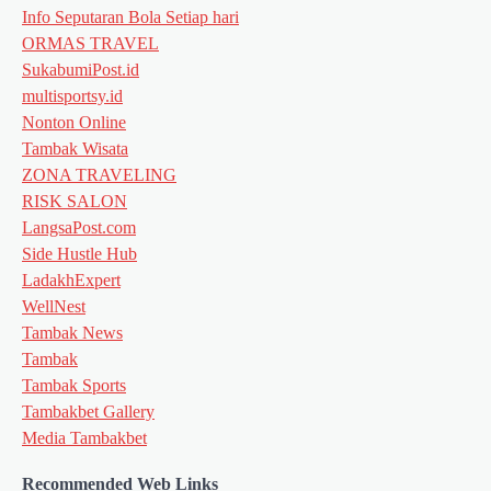
Info Seputaran Bola Setiap hari
ORMAS TRAVEL
SukabumiPost.id
multisportsy.id
Nonton Online
Tambak Wisata
ZONA TRAVELING
RISK SALON
LangsaPost.com
Side Hustle Hub
LadakhExpert
WellNest
Tambak News
Tambak
Tambak Sports
Tambakbet Gallery
Media Tambakbet
Recommended Web Links