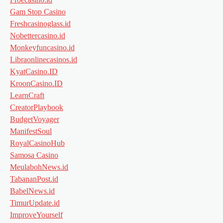
Gam Stop Casino
Freshcasinoglass.id
Nobettercasino.id
Monkeyfuncasino.id
Libraonlinecasinos.id
KyatCasino.ID
KroonCasino.ID
LearnCraft
CreatorPlaybook
BudgetVoyager
ManifestSoul
RoyalCasinoHub
Samosa Casino
MeulabohNews.id
TabananPost.id
BabelNews.id
TimurUpdate.id
ImproveYourself