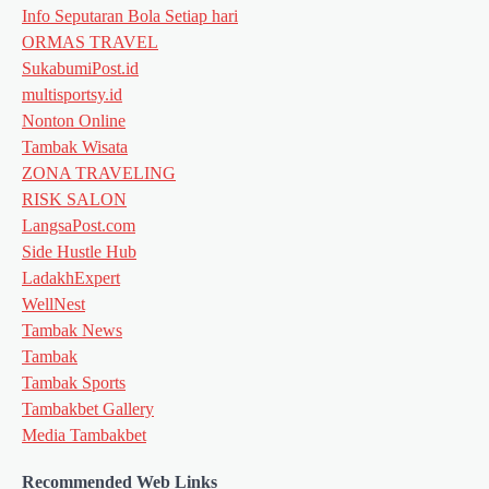
Info Seputaran Bola Setiap hari
ORMAS TRAVEL
SukabumiPost.id
multisportsy.id
Nonton Online
Tambak Wisata
ZONA TRAVELING
RISK SALON
LangsaPost.com
Side Hustle Hub
LadakhExpert
WellNest
Tambak News
Tambak
Tambak Sports
Tambakbet Gallery
Media Tambakbet
Recommended Web Links