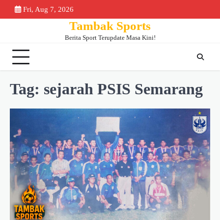
Skip
Fri, Aug 7, 2026
Beranda
Piala
Berita
Bursa
Jadwa
to
Tambak Sports
Dunia
Bola
Transfer
&
content
2026
Klase
Berita Sport Terupdate Masa Kini!
Tag:
sejarah PSIS Semarang