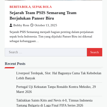
BERITA BOLA
,
SEPAK BOLA
Sejarah Team PSIS Semarang Team
Berjulukan Panser Biru
Bobby Ross
October 13, 2025
Sejarah PSIS Semarang menjadi bagian penting dalam perjalanan
sepak bola Indonesia. Tim yang dijuluki Panser Biru ini dikenal
sebagai kebanggaan…
Search
for:
Recent Posts
Liverpool Terdepak, Slot: Hal Bagusnya Cuma Tak Kebobolan
Lebih Banyak
Portugal Uji Kekuatan Tanpa Ronaldo Kontra Meksiko, 29
Maret 2026
Taklukkan Saints Kitts and Nevis 4-0, Timnas Indonesia
Tantang Bulgaria di Laga Final FIFA Series 2026