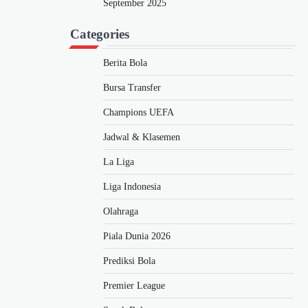
September 2025
Categories
Berita Bola
Bursa Transfer
Champions UEFA
Jadwal & Klasemen
La Liga
Liga Indonesia
Olahraga
Piala Dunia 2026
Prediksi Bola
Premier League