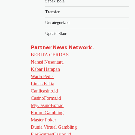
Sepak Bola
Transfer
Uncategorized
Update Skor
𝗣𝗮𝗿𝘁𝗻𝗲𝗿 𝗡𝗲𝘄𝘀 𝗡𝗲𝘁𝘄𝗼𝗿𝗸 :
BERITA CERDAS
Narasi Nusantara
Kabar Harapan
Warta Pedia
Lintas Fakta
Canlicasino.id
CasinoForms.id
MyCasinoBon.id
Forum Gambling
Master Poker
Dunia Virtual Gambling
FireScattersCasino.id