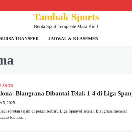
Tambak Sports
Berita Sport Terupdate Masa Kini!
BURSA TRANSFER
JADWAL & KLASEMEN
ona
E SKOR
elona: Blaugrana Dibantai Telak 1-4 di Liga Span
r 5, 2025
jadi sorotan tajam di pekan terbaru Liga Spanyol setelah Blaugrana menelan
 Estadio Ramón…