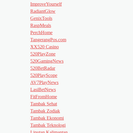
ImproveYourself
RadiantGlow
GenixTools
RaspMeals
PerchHome
TangerangPos.com
XX520 Casino
520PlayZone
520GamingNews
520BetRadar
520PlayScope
AV7PlayNews
LasiBetNews
FitFromHome
Tambak Sehat
Tambak Zodiak
Tambak Ekonomi
Tambak Teknologi
Liputan Kalimantan