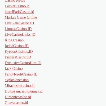
Casino News
LockerCasino.id
laurelParkCasino.id
Markas Game Online
LiveGalaCasino.ID
LionessCasino.ID
LiveCasinoLinks.ID
King Casino
JadedCasino.ID
EyeconCasinos.ID
FindersCasino.ID
ExclusiveCasinoHire.ID
Jack Casino
FancyReelsCasino.ID
explosioncasino
Miracleslotcasino.id
Hologramcasinogames.id
Himontecasino.id
Guavacasino.id