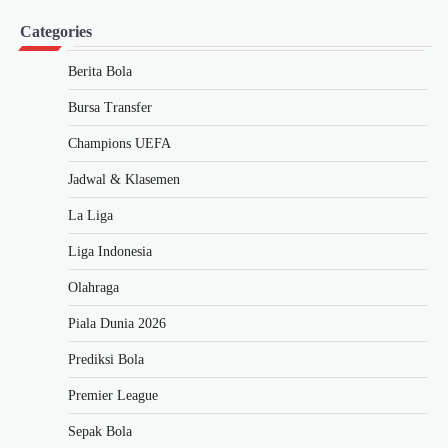
Categories
Berita Bola
Bursa Transfer
Champions UEFA
Jadwal & Klasemen
La Liga
Liga Indonesia
Olahraga
Piala Dunia 2026
Prediksi Bola
Premier League
Sepak Bola