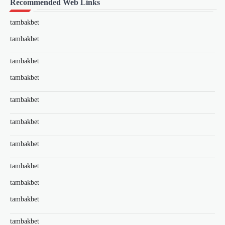
Recommended Web Links
tambakbet
tambakbet
tambakbet
tambakbet
tambakbet
tambakbet
tambakbet
tambakbet
tambakbet
tambakbet
tambakbet