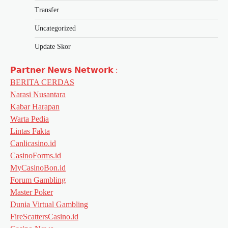
Transfer
Uncategorized
Update Skor
𝗣𝗮𝗿𝘁𝗻𝗲𝗿 𝗡𝗲𝘄𝘀 𝗡𝗲𝘁𝘄𝗼𝗿𝗸 :
BERITA CERDAS
Narasi Nusantara
Kabar Harapan
Warta Pedia
Lintas Fakta
Canlicasino.id
CasinoForms.id
MyCasinoBon.id
Forum Gambling
Master Poker
Dunia Virtual Gambling
FireScattersCasino.id