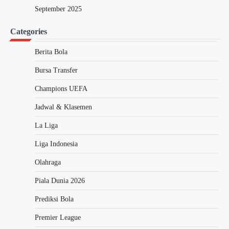
September 2025
Categories
Berita Bola
Bursa Transfer
Champions UEFA
Jadwal & Klasemen
La Liga
Liga Indonesia
Olahraga
Piala Dunia 2026
Prediksi Bola
Premier League