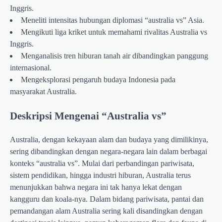
Inggris.
Meneliti intensitas hubungan diplomasi “australia vs” Asia.
Mengikuti liga kriket untuk memahami rivalitas Australia vs
Inggris.
Menganalisis tren hiburan tanah air dibandingkan panggung
internasional.
Mengeksplorasi pengaruh budaya Indonesia pada
masyarakat Australia.
Deskripsi Mengenai “Australia vs”
Australia, dengan kekayaan alam dan budaya yang dimilikinya,
sering dibandingkan dengan negara-negara lain dalam berbagai
konteks “australia vs”. Mulai dari perbandingan pariwisata,
sistem pendidikan, hingga industri hiburan, Australia terus
menunjukkan bahwa negara ini tak hanya lekat dengan
kangguru dan koala-nya. Dalam bidang pariwisata, pantai dan
pemandangan alam Australia sering kali disandingkan dengan