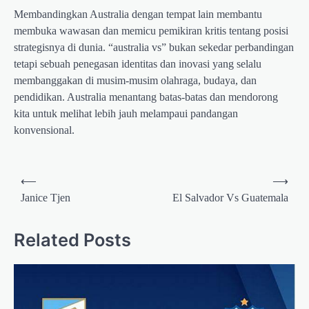
Membandingkan Australia dengan tempat lain membantu
membuka wawasan dan memicu pemikiran kritis tentang posisi
strategisnya di dunia. “australia vs” bukan sekedar perbandingan
tetapi sebuah penegasan identitas dan inovasi yang selalu
membanggakan di musim-musim olahraga, budaya, dan
pendidikan. Australia menantang batas-batas dan mendorong
kita untuk melihat lebih jauh melampaui pandangan
konvensional.
Post
⟵
⟶
navigation
Janice Tjen
El Salvador Vs Guatemala
Related Posts