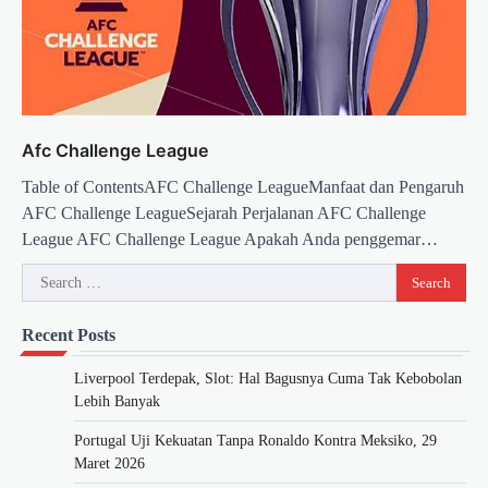
Afc Challenge League
Table of ContentsAFC Challenge LeagueManfaat dan Pengaruh
AFC Challenge LeagueSejarah Perjalanan AFC Challenge
League AFC Challenge League Apakah Anda penggemar…
Search
for:
Recent Posts
Liverpool Terdepak, Slot: Hal Bagusnya Cuma Tak Kebobolan
Lebih Banyak
Portugal Uji Kekuatan Tanpa Ronaldo Kontra Meksiko, 29
Maret 2026