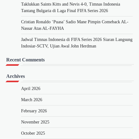
Taklukkan Saints Kitts and Nevis 4-0, Timnas Indonesia
Tantang Bulgaria di Laga Final FIFA Series 2026
Cristian Ronaldo ‘Puasa’ Sadio Mane Pimpin Comeback AL-
Nassar Atas AL-FAYHA
Jadwal Timnas Indonesia di FIFA Series 2026 Siaran Langsung
Indosiar-SCTV, Ujian Awal John Herdman
Recent Comments
Archives
April 2026
March 2026
February 2026
November 2025
October 2025