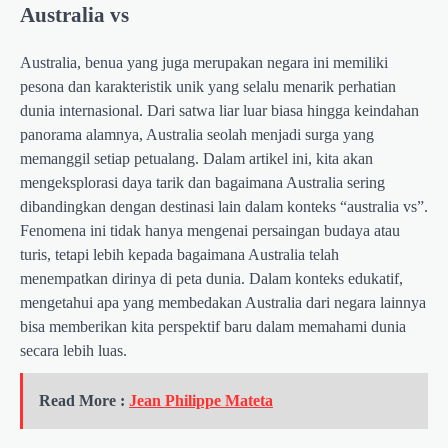
Australia vs
Australia, benua yang juga merupakan negara ini memiliki
pesona dan karakteristik unik yang selalu menarik perhatian
dunia internasional. Dari satwa liar luar biasa hingga keindahan
panorama alamnya, Australia seolah menjadi surga yang
memanggil setiap petualang. Dalam artikel ini, kita akan
mengeksplorasi daya tarik dan bagaimana Australia sering
dibandingkan dengan destinasi lain dalam konteks “australia vs”.
Fenomena ini tidak hanya mengenai persaingan budaya atau
turis, tetapi lebih kepada bagaimana Australia telah
menempatkan dirinya di peta dunia. Dalam konteks edukatif,
mengetahui apa yang membedakan Australia dari negara lainnya
bisa memberikan kita perspektif baru dalam memahami dunia
secara lebih luas.
Read More :
Jean Philippe Mateta