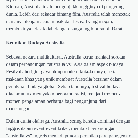
Kidman, Australia telah mengunjukkan giginya di panggung
dunia. Lebih dari sekadar bintang film, Australia telah mencetak
namanya dengan acara musik dan festival yang megah,
membuatnya tidak kalah dengan panggung hiburan di Barat.
Keunikan Budaya Australia
Sebagai negara multikultural, Australia kerap menjadi sorotan
dalam perbandingan “australia vs” Asia dalam aspek budaya.
Festival aborigin, gaya hidup modern kota-kotanya, serta
makanan khas yang unik membuat Australia bersinar dalam
pertukaran budaya global. Setiap tahunnya, festival budaya
digelar untuk merayakan beragam tradisi, menjadi momen-
momen pengalaman berharga bagi pengunjung dari
mancanegara.
Dalam dunia olahraga, Australia sering beradu dominasi dengan
Inggris dalam event-event kriket, membuat pertandingan
“australia vs” Inggris menjadi puncak perhatian para penggemar