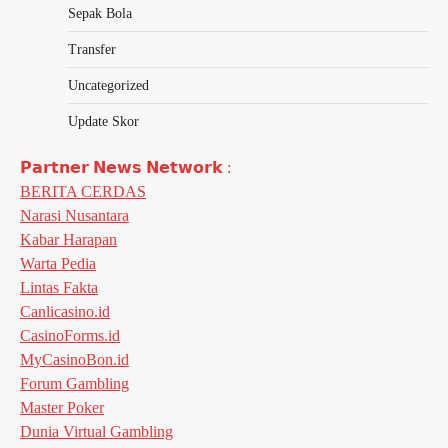
Sepak Bola
Transfer
Uncategorized
Update Skor
𝗣𝗮𝗿𝘁𝗻𝗲𝗿 𝗡𝗲𝘄𝘀 𝗡𝗲𝘁𝘄𝗼𝗿𝗸 :
BERITA CERDAS
Narasi Nusantara
Kabar Harapan
Warta Pedia
Lintas Fakta
Canlicasino.id
CasinoForms.id
MyCasinoBon.id
Forum Gambling
Master Poker
Dunia Virtual Gambling