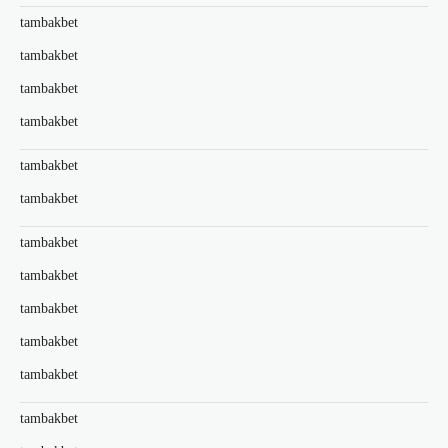
tambakbet
tambakbet
tambakbet
tambakbet
tambakbet
tambakbet
tambakbet
tambakbet
tambakbet
tambakbet
tambakbet
tambakbet