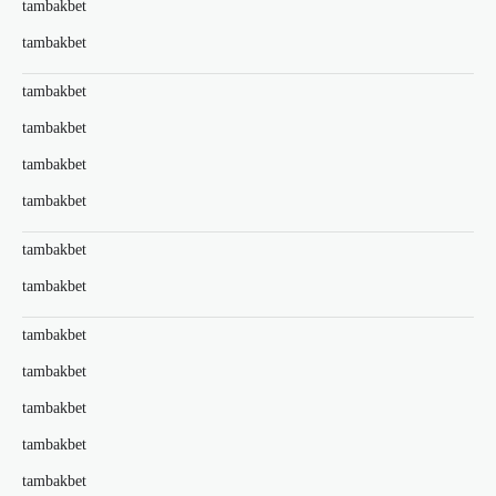
tambakbet
tambakbet
tambakbet
tambakbet
tambakbet
tambakbet
tambakbet
tambakbet
tambakbet
tambakbet
tambakbet
tambakbet
tambakbet