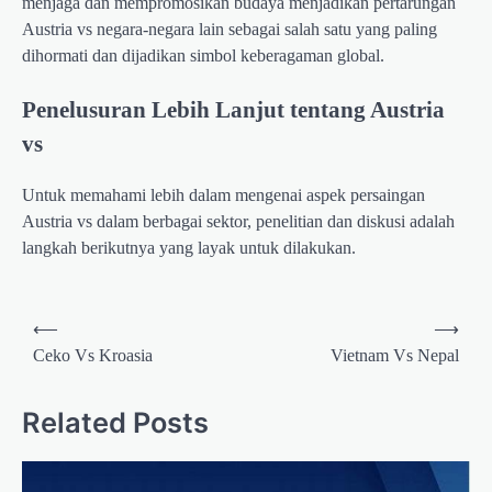
menjaga dan mempromosikan budaya menjadikan pertarungan
Austria vs negara-negara lain sebagai salah satu yang paling
dihormati dan dijadikan simbol keberagaman global.
Penelusuran Lebih Lanjut tentang Austria
vs
Untuk memahami lebih dalam mengenai aspek persaingan
Austria vs dalam berbagai sektor, penelitian dan diskusi adalah
langkah berikutnya yang layak untuk dilakukan.
Post
⟵
⟶
navigation
Ceko Vs Kroasia
Vietnam Vs Nepal
Related Posts