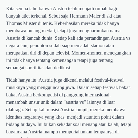
Kita semua tahu bahwa Austria telah menjadi rumah bagi
banyak atlet terkenal. Sebut saja Hermann Maier di ski atau
Thomas Muster di tenis. Keberhasilan mereka tidak hanya
membawa pulang medali, tetapi juga mengharumkan nama
Austria di kancah dunia. Setiap kali ada pertandingan Austria vs
negara lain, penonton sudah siap memadati stadion atau
merapatkan diri di depan televisi. Momen-momen menegangkan
ini tidak hanya tentang kemenangan tetapi juga tentang
semangat sportifitas dan dedikasi.
Tidak hanya itu, Austria juga dikenal melalui festival-festival
musiknya yang mengguncang jiwa. Dalam setiap festival, bakat-
bakat Austria berkompetisi di panggung internasional,
menambah unsur unik dalam “austria vs” lainnya di luar
olahraga. Setiap kali musisi Austria tampil, mereka membawa
identitas negaranya yang khas, menjadi staunton point dalam
bidang budaya. Ini bukan sekadar soal menang atau kalah, tetapi
bagaimana Austria mampu mempertahankan tempatnya di