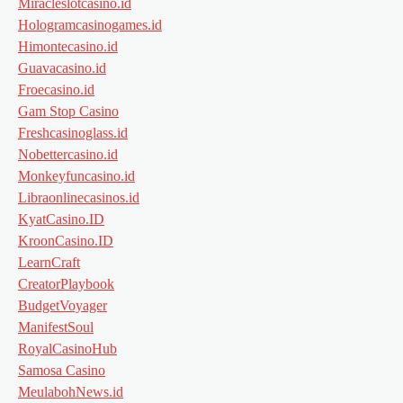
Miracleslotcasino.id
Hologramcasinogames.id
Himontecasino.id
Guavacasino.id
Froecasino.id
Gam Stop Casino
Freshcasinoglass.id
Nobettercasino.id
Monkeyfuncasino.id
Libraonlinecasinos.id
KyatCasino.ID
KroonCasino.ID
LearnCraft
CreatorPlaybook
BudgetVoyager
ManifestSoul
RoyalCasinoHub
Samosa Casino
MeulabohNews.id