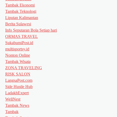
Tambak Ekonomi
Tambak Teknologi
Liputan Kalimantan
Berita Sulawesi
Info Seputaran Bola Setiap hari
ORMAS TRAVEL
SukabumiPost.id
multisportsy.id
Nonton Online
Tambak Wisata
ZONA TRAVELING
RISK SALON
LangsaPost.com
Side Hustle Hub
LadakhExpert
WellNest
Tambak News
Tambak