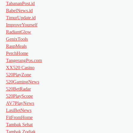
TabananPost.id
BabelNews.id
TimurUpdate.id
ImproveYourself
RadiantGlow
GenixTools
RaspMeals
PerchHome
TangerangPos.com
XX520 Casino
520PlayZone
520GamingNews
520BetRadar
520PlayScope
AV7PlayNews
LasiBetNews
FitFromHome
Tambak Sehat
Tambak Zodiak