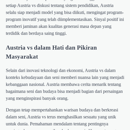
setiap Austria vs diskusi tentang sistem pendidikan, Austria
selalu siap menjadi model yang bisa diikuti, mengingat program-
program inovatif yang telah diimplementasikan. Sinyal positif ini
memberi jaminan akan kualitas generasi masa depan yang
terdidik dan berdaya saing tinggi.
Austria vs dalam Hati dan Pikiran
Masyarakat
Selain dari inovasi teknologi dan ekonomi, Austria vs dalam
konteks kebudayaan dan seni memberi nuansa lain yang menjadi
kebanggaan nasional. Austria membawa cerita menarik tentang
bagaimana seni dan budaya bisa menjadi bagian dari persaingan
yang menginspirasi banyak orang.
Dengan tetap mempertahankan warisan budaya dan berkreasi
dalam seni, Austria vs terus menghasilkan sesuatu yang unik
untuk dunia. Pemahaman mendalam tentang pentingnya