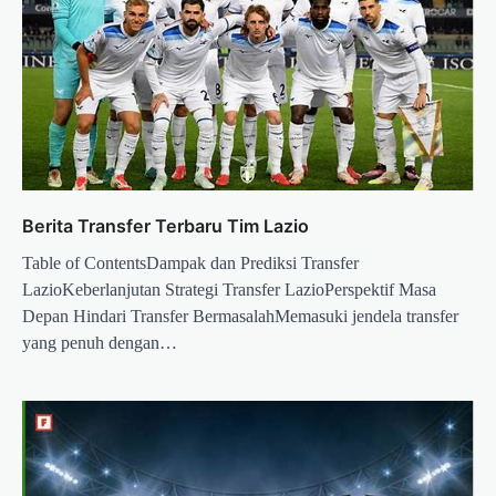
Berita Transfer Terbaru Tim Lazio
Table of ContentsDampak dan Prediksi Transfer
LazioKeberlanjutan Strategi Transfer LazioPerspektif Masa
Depan Hindari Transfer BermasalahMemasuki jendela transfer
yang penuh dengan…