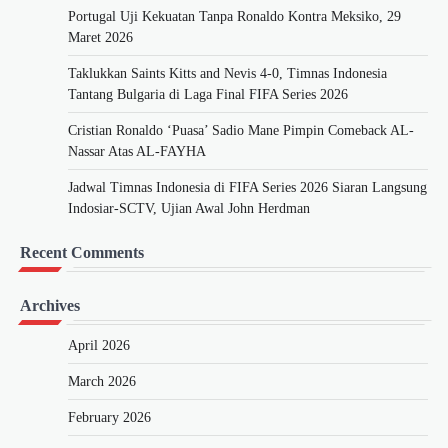
Portugal Uji Kekuatan Tanpa Ronaldo Kontra Meksiko, 29
Maret 2026
Taklukkan Saints Kitts and Nevis 4-0, Timnas Indonesia
Tantang Bulgaria di Laga Final FIFA Series 2026
Cristian Ronaldo ‘Puasa’ Sadio Mane Pimpin Comeback AL-
Nassar Atas AL-FAYHA
Jadwal Timnas Indonesia di FIFA Series 2026 Siaran Langsung
Indosiar-SCTV, Ujian Awal John Herdman
Recent Comments
Archives
April 2026
March 2026
February 2026