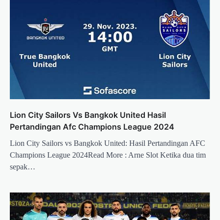
Lion City Sailors Vs Bangkok United Hasil
Pertandingan Afc Champions League 2024
Lion City Sailors vs Bangkok United: Hasil Pertandingan AFC
Champions League 2024Read More : Arne Slot Ketika dua tim
sepak…