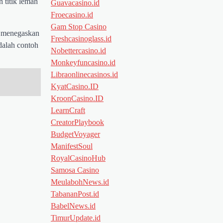
 titik lemah
Guavacasino.id
Froecasino.id
Gam Stop Casino
i menegaskan
Freshcasinoglass.id
dalah contoh
Nobettercasino.id
Monkeyfuncasino.id
Libraonlinecasinos.id
KyatCasino.ID
KroonCasino.ID
LearnCraft
CreatorPlaybook
BudgetVoyager
ManifestSoul
RoyalCasinoHub
Samosa Casino
MeulabohNews.id
TabananPost.id
BabelNews.id
TimurUpdate.id