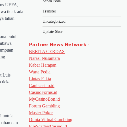
Sepak Bola
ions UEFA,
hwa tidak ada
Transfer
ya tahan
Uncategorized
Update Skor
lona butuh
membawa
𝗣𝗮𝗿𝘁𝗻𝗲𝗿 𝗡𝗲𝘄𝘀 𝗡𝗲𝘁𝘄𝗼𝗿𝗸 :
mampuan
BERITA CERDAS
ang
Narasi Nusantara
Kabar Harapan
Warta Pedia
t Luis
Lintas Fakta
h dekat
Canlicasino.id
CasinoForms.id
MyCasinoBon.id
Forum Gambling
Master Poker
l untuk
Dunia Virtual Gambling
mbahan dan
FireScattersCasino.id