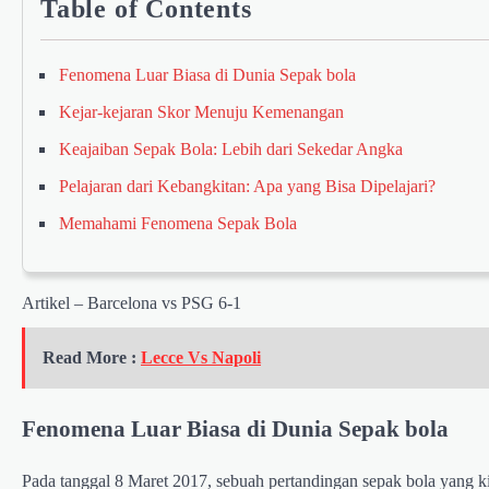
Table of Contents
Fenomena Luar Biasa di Dunia Sepak bola
Kejar-kejaran Skor Menuju Kemenangan
Keajaiban Sepak Bola: Lebih dari Sekedar Angka
Pelajaran dari Kebangkitan: Apa yang Bisa Dipelajari?
Memahami Fenomena Sepak Bola
Artikel – Barcelona vs PSG 6-1
Read More :
Lecce Vs Napoli
Fenomena Luar Biasa di Dunia Sepak bola
Pada tanggal 8 Maret 2017, sebuah pertandingan sepak bola yang k