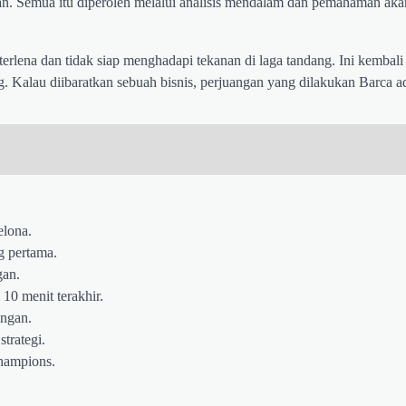
n. Semua itu diperoleh melalui analisis mendalam dan pemahaman akan
terlena dan tidak siap menghadapi tekanan di laga tandang. Ini kembal
 Kalau diibaratkan sebuah bisnis, perjuangan yang dilakukan Barca a
elona.
g pertama.
gan.
10 menit terakhir.
ingan.
strategi.
Champions.