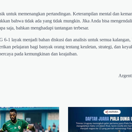
fisik untuk memenangkan pertandingan. Keterampilan mental dan kem
njukkan bahwa tidak ada yang tidak mungkin. Jika Anda bisa mengendal
pa saja, bahkan menghadapi tantangan terbesar.
6-1 layak menjadi bahan diskusi dan analisis untuk semua kalangan, 
an pelajaran bagi banyak orang tentang keuletan, strategi, dan keyak
us percaya pada kemungkinan dan keajaiban.
Argent