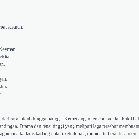
pat sasaran.
 Neymar.
gkitan.
an.
gan.
hir.
.
dari rasa takjub hingga bangga. Kemenangan tersebut adalah bukti b
andingan. Drama dan tensi tinggi yang meliputi laga tersebut membuat
n bagaimana kadang-kadang dalam kehidupan, momen terberat bisa mem