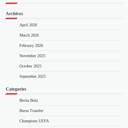
Archives
April 2026
March 2026
February 2026
November 2025
October 2025
September 2025
Categories
Berita Bola
Bursa Transfer
Champions UEFA