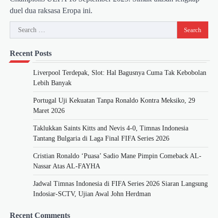
duel dua raksasa Eropa ini.
Search
for:
Recent Posts
Liverpool Terdepak, Slot: Hal Bagusnya Cuma Tak Kebobolan
Lebih Banyak
Portugal Uji Kekuatan Tanpa Ronaldo Kontra Meksiko, 29
Maret 2026
Taklukkan Saints Kitts and Nevis 4-0, Timnas Indonesia
Tantang Bulgaria di Laga Final FIFA Series 2026
Cristian Ronaldo ‘Puasa’ Sadio Mane Pimpin Comeback AL-
Nassar Atas AL-FAYHA
Jadwal Timnas Indonesia di FIFA Series 2026 Siaran Langsung
Indosiar-SCTV, Ujian Awal John Herdman
Recent Comments