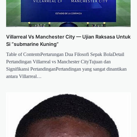
Villarreal Vs Manchester City — Ujian Raksasa Untuk
Si “submarine Kuning”
Table of ContentsPertarungan Dua Filosofi Sepak BolaDetail
Pertandingan Villarreal vs Manchester CityTujuan dan
Signifikansi PertandinganPertandingan yang sangat dinantikan
antara Villarreal…