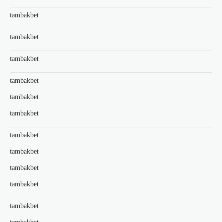
tambakbet
tambakbet
tambakbet
tambakbet
tambakbet
tambakbet
tambakbet
tambakbet
tambakbet
tambakbet
tambakbet