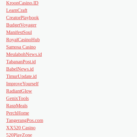
KroonCasino.ID
LearnCraft
CreatorPlaybook
BudgetVoyager
ManifestSoul
RoyalCasinoHub
Samosa Casino
MeulabohNews.id
TabananPost.id
BabelNews.id
TimurUpdate.id
ImproveYourself
RadiantGlow
GenixTools
RaspMeals
PerchHome
TangerangPos.com
XX520 Casino
520PlayZone