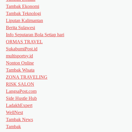
Tambak Ekonomi
Tambak Teknologi
Liputan Kalimantan
Berita Sulawesi
Info Seputaran Bola Setiap hari
ORMAS TRAVEL
SukabumiPost.id
multisportsy.id
Nonton Online
Tambak Wisata
ZONA TRAVELING
RISK SALON
LangsaPost.com
Side Hustle Hub
LadakhExpert
WellNest
Tambak News
Tambak