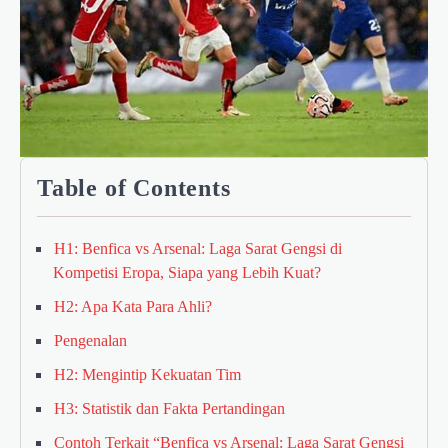
Table of Contents
H1: Benfica vs Arsenal: Laga Sarat Gengsi di
Kompetisi Eropa, Siapa yang Lebih Kuat?
H2: Apa Kata Para Ahli?
Pengenalan
H2: Mengintip Kekuatan Tim
H3: Statistik dan Fakta Pertandingan
Contoh Terkait “Benfica vs Arsenal: Laga Sarat Gengsi