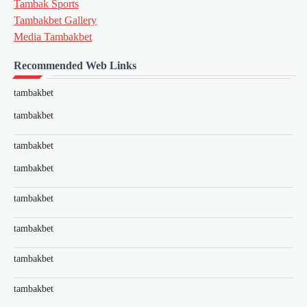
Tambak Sports
Tambakbet Gallery
Media Tambakbet
Recommended Web Links
tambakbet
tambakbet
tambakbet
tambakbet
tambakbet
tambakbet
tambakbet
tambakbet