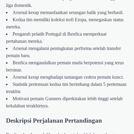
liga domestik.
Arsenal kerap memanfaatkan serangan balik yang berhasil.
Kedua tim memiliki koleksi trofi Eropa, menegaskan status
mereka.
Pengaruh pelatih Portugal di Benfica memperkuat
pertahanan mereka.
Arsenal mengalami peningkatan performa setelah transfer
pemain baru.
Benfica mengandalkan pemain muda berpotensi yang terus
bersinar.
Arsenal kerap menghadapi tantangan cedera pemain kunci.
Statistik pertemuan kedua tim berimbang dalam 5 pertemuan
terakhir.
Motivasi pemain Gunners diperkirakan lebih tinggi setelah
kekalahan terakhirnya.
Deskripsi Perjalanan Pertandingan