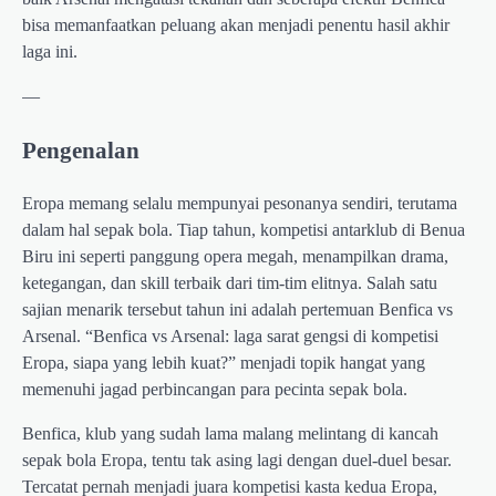
bisa memanfaatkan peluang akan menjadi penentu hasil akhir
laga ini.
—
Pengenalan
Eropa memang selalu mempunyai pesonanya sendiri, terutama
dalam hal sepak bola. Tiap tahun, kompetisi antarklub di Benua
Biru ini seperti panggung opera megah, menampilkan drama,
ketegangan, dan skill terbaik dari tim-tim elitnya. Salah satu
sajian menarik tersebut tahun ini adalah pertemuan Benfica vs
Arsenal. “Benfica vs Arsenal: laga sarat gengsi di kompetisi
Eropa, siapa yang lebih kuat?” menjadi topik hangat yang
memenuhi jagad perbincangan para pecinta sepak bola.
Benfica, klub yang sudah lama malang melintang di kancah
sepak bola Eropa, tentu tak asing lagi dengan duel-duel besar.
Tercatat pernah menjadi juara kompetisi kasta kedua Eropa,