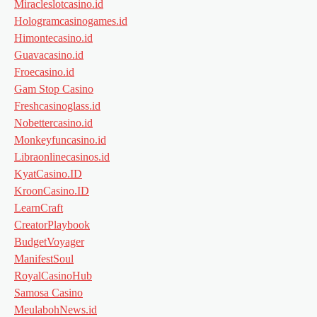
Miracleslotcasino.id
Hologramcasinogames.id
Himontecasino.id
Guavacasino.id
Froecasino.id
Gam Stop Casino
Freshcasinoglass.id
Nobettercasino.id
Monkeyfuncasino.id
Libraonlinecasinos.id
KyatCasino.ID
KroonCasino.ID
LearnCraft
CreatorPlaybook
BudgetVoyager
ManifestSoul
RoyalCasinoHub
Samosa Casino
MeulabohNews.id