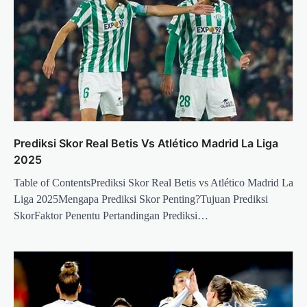
Prediksi Skor Real Betis Vs Atlético Madrid La Liga
2025
Table of ContentsPrediksi Skor Real Betis vs Atlético Madrid La
Liga 2025Mengapa Prediksi Skor Penting?Tujuan Prediksi
SkorFaktor Penentu Pertandingan Prediksi…