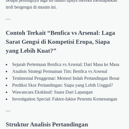
betapa pentingnya laga ini dalam upaya mereka mendapatkan
trofi bergengsi di musim ini.
—
Contoh Terkait “Benfica vs Arsenal: Laga
Sarat Gengsi di Kompetisi Eropa, Siapa
yang Lebih Kuat?”
Sejarah Pertemuan Benfica vs Arsenal: Dari Masa ke Masa
Analisis Strategi Permainan Tim: Benfica vs Arsenal
Testimonial Penggemar: Memori Indah Pertandingan Besar
Prediksi Skor Pertandingan: Siapa yang Lebih Unggul?
Wawancara Eksklusif: Suara Dari Lapangan
Investigation Special: Faktor-faktor Penentu Kemenangan
—
Struktur Analisis Pertandingan