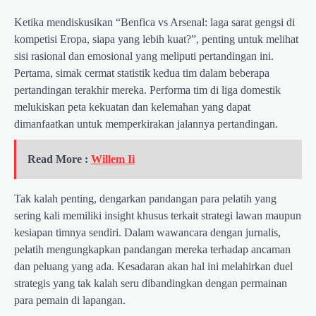
Ketika mendiskusikan “Benfica vs Arsenal: laga sarat gengsi di
kompetisi Eropa, siapa yang lebih kuat?”, penting untuk melihat
sisi rasional dan emosional yang meliputi pertandingan ini.
Pertama, simak cermat statistik kedua tim dalam beberapa
pertandingan terakhir mereka. Performa tim di liga domestik
melukiskan peta kekuatan dan kelemahan yang dapat
dimanfaatkan untuk memperkirakan jalannya pertandingan.
Read More :
Willem Ii
Tak kalah penting, dengarkan pandangan para pelatih yang
sering kali memiliki insight khusus terkait strategi lawan maupun
kesiapan timnya sendiri. Dalam wawancara dengan jurnalis,
pelatih mengungkapkan pandangan mereka terhadap ancaman
dan peluang yang ada. Kesadaran akan hal ini melahirkan duel
strategis yang tak kalah seru dibandingkan dengan permainan
para pemain di lapangan.