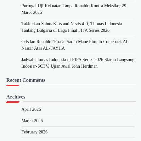
Portugal Uji Kekuatan Tanpa Ronaldo Kontra Meksiko, 29
Maret 2026
Taklukkan Saints Kitts and Nevis 4-0, Timnas Indonesia
Tantang Bulgaria di Laga Final FIFA Series 2026
Cristian Ronaldo ‘Puasa’ Sadio Mane Pimpin Comeback AL-
Nassar Atas AL-FAYHA
Jadwal Timnas Indonesia di FIFA Series 2026 Siaran Langsung
Indosiar-SCTV, Ujian Awal John Herdman
Recent Comments
Archives
April 2026
March 2026
February 2026