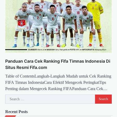
Panduan Cara Cek Ranking Fifa Timnas Indonesia Di
Situs Resmi Fifa.com
Table of ContentsLangkah-Langkah Mudah untuk Cek Ranking
FIFA Timnas IndonesiaCara Efektif Mengecek PeringkatTips
Penting dalam Mengecek Ranking FIFAPanduan Cara Cek…
Search
for:
Recent Posts