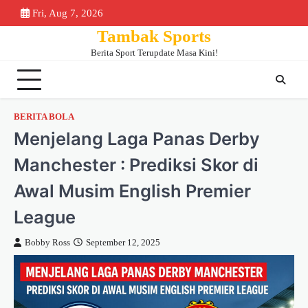
Skip
Fri, Aug 7, 2026
Beranda
Piala
Berita
Bursa
Jadwa
to
Tambak Sports
Dunia
Bola
Transfer
&
content
2026
Klase
Berita Sport Terupdate Masa Kini!
BERITA BOLA
Menjelang Laga Panas Derby
Manchester : Prediksi Skor di
Awal Musim English Premier
League
Bobby Ross
September 12, 2025