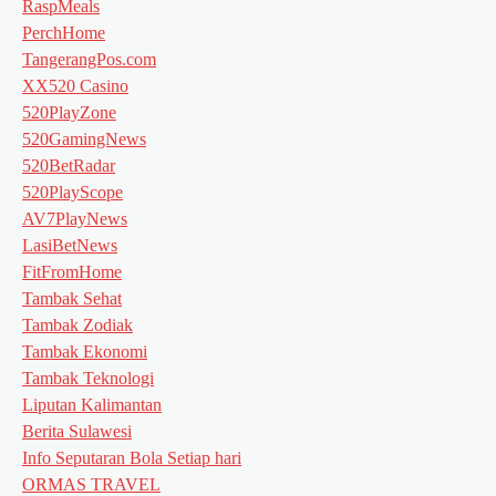
RaspMeals
PerchHome
TangerangPos.com
XX520 Casino
520PlayZone
520GamingNews
520BetRadar
520PlayScope
AV7PlayNews
LasiBetNews
FitFromHome
Tambak Sehat
Tambak Zodiak
Tambak Ekonomi
Tambak Teknologi
Liputan Kalimantan
Berita Sulawesi
Info Seputaran Bola Setiap hari
ORMAS TRAVEL