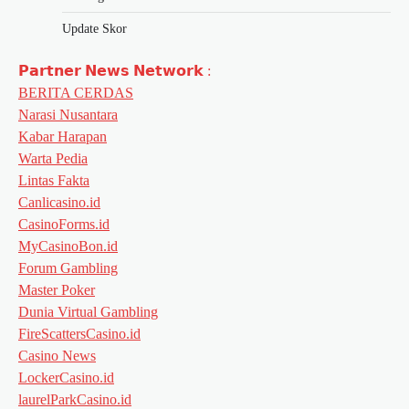
Update Skor
𝗣𝗮𝗿𝘁𝗻𝗲𝗿 𝗡𝗲𝘄𝘀 𝗡𝗲𝘁𝘄𝗼𝗿𝗸 :
BERITA CERDAS
Narasi Nusantara
Kabar Harapan
Warta Pedia
Lintas Fakta
Canlicasino.id
CasinoForms.id
MyCasinoBon.id
Forum Gambling
Master Poker
Dunia Virtual Gambling
FireScattersCasino.id
Casino News
LockerCasino.id
laurelParkCasino.id