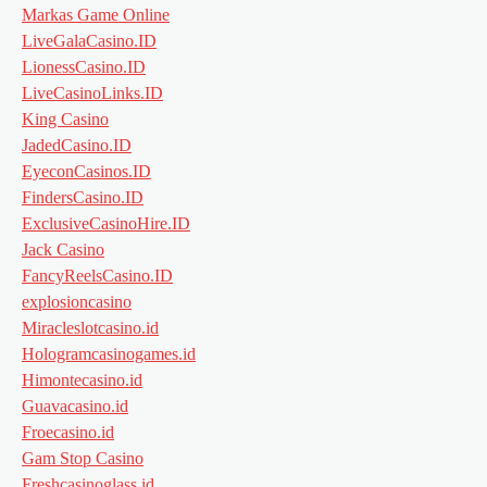
Markas Game Online
LiveGalaCasino.ID
LionessCasino.ID
LiveCasinoLinks.ID
King Casino
JadedCasino.ID
EyeconCasinos.ID
FindersCasino.ID
ExclusiveCasinoHire.ID
Jack Casino
FancyReelsCasino.ID
explosioncasino
Miracleslotcasino.id
Hologramcasinogames.id
Himontecasino.id
Guavacasino.id
Froecasino.id
Gam Stop Casino
Freshcasinoglass.id