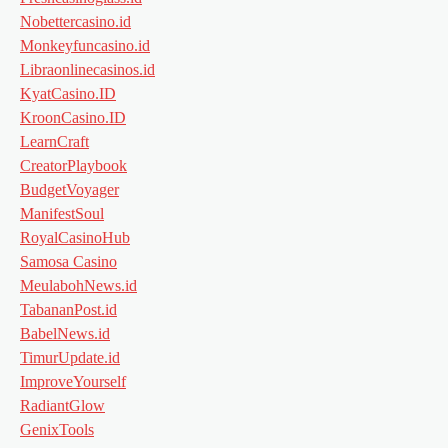
Nobettercasino.id
Monkeyfuncasino.id
Libraonlinecasinos.id
KyatCasino.ID
KroonCasino.ID
LearnCraft
CreatorPlaybook
BudgetVoyager
ManifestSoul
RoyalCasinoHub
Samosa Casino
MeulabohNews.id
TabananPost.id
BabelNews.id
TimurUpdate.id
ImproveYourself
RadiantGlow
GenixTools