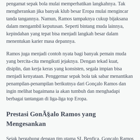
pengamat sepak bola mulai memperhatikan langkahnya. Tak
mengherankan jika banyak klub besar Eropa mulai mengincar
tanda tangannya. Namun, Ramos tampaknya cukup bijaksana
dalam mengambil keputusan. Seperti bintang muda lainnya,
kepindahan yang tepat bisa menjadi langkah besar dalam
menentukan karier masa depannya.
Ramos juga menjadi contoh nyata bagi banyak pemain muda
yang bercita-cita mengikuti jejaknya. Dengan tekad kuat,
disiplin, dan kerja keras yang konsisten, segala impian bisa
menjadi kenyataan. Penggemar sepak bola tak sabar menantikan
penampilan-penampilan berikutnya dari Gonçalo Ramos dan
ingin melihat bagaimana ia akan tumbuh dan menghadapi
berbagai tantangan di liga-liga top Eropa.
Prestasi GonÃ§alo Ramos yang
Mengesankan
Sejak bergabung dengan tim utama SL Benfica, Gonçalo Ramos