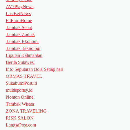
AV7PlayNews
LasiBetNews
FitFromHome
Tambak Sehat
Tambak Zodiak
Tambak Ekonomi
Tambak Teknologi
Liputan Kalimantan
Berita Sulawesi
Info Seputaran Bola Setiap hari
ORMAS TRAVEL
SukabumiPost.id
multisportsy.id
Nonton Online
Tambak Wisata
ZONA TRAVELING
RISK SALON
LangsaPost.com