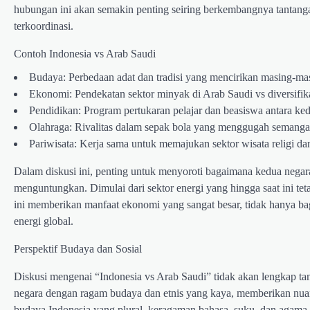
hubungan ini akan semakin penting seiring berkembangnya tantang
terkoordinasi.
Contoh Indonesia vs Arab Saudi
Budaya: Perbedaan adat dan tradisi yang mencirikan masing-ma
Ekonomi: Pendekatan sektor minyak di Arab Saudi vs diversifik
Pendidikan: Program pertukaran pelajar dan beasiswa antara ke
Olahraga: Rivalitas dalam sepak bola yang menggugah semangat
Pariwisata: Kerja sama untuk memajukan sektor wisata religi da
Dalam diskusi ini, penting untuk menyoroti bagaimana kedua negar
menguntungkan. Dimulai dari sektor energi yang hingga saat ini te
ini memberikan manfaat ekonomi yang sangat besar, tidak hanya bagi 
energi global.
Perspektif Budaya dan Sosial
Diskusi mengenai “Indonesia vs Arab Saudi” tidak akan lengkap ta
negara dengan ragam budaya dan etnis yang kaya, memberikan nua
budaya Indonesia yang plural, keragaman bahasa, suku, dan agama m