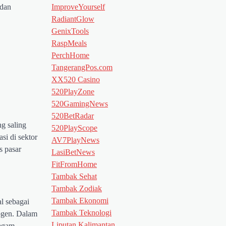
ImproveYourself
 dan
RadiantGlow
GenixTools
RaspMeals
PerchHome
TangerangPos.com
XX520 Casino
520PlayZone
520GamingNews
520BetRadar
g saling
520PlayScope
si di sektor
AV7PlayNews
s pasar
LasiBetNews
FitFromHome
Tambak Sehat
Tambak Zodiak
Tambak Ekonomi
l sebagai
Tambak Teknologi
ogen. Dalam
Liputan Kalimantan
ragam,