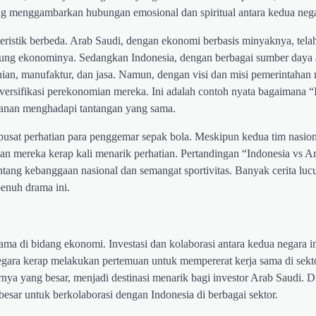
ng menggambarkan hubungan emosional dan spiritual antara kedua nega
eristik berbeda. Arab Saudi, dengan ekonomi berbasis minyaknya, tela
gung ekonominya. Sedangkan Indonesia, dengan berbagai sumber daya
tanian, manufaktur, dan jasa. Namun, dengan visi dan misi pemerintahan
ersifikasi perekonomian mereka. Ini adalah contoh nyata bagaimana “
alanan menghadapi tantangan yang sama.
i pusat perhatian para penggemar sepak bola. Meskipun kedua tim nasio
uan mereka kerap kali menarik perhatian. Pertandingan “Indonesia vs A
entang kebanggaan nasional dan semangat sportivitas. Banyak cerita lu
enuh drama ini.
ama di bidang ekonomi. Investasi dan kolaborasi antara kedua negara i
egara kerap melakukan pertemuan untuk mempererat kerja sama di sekto
 yang besar, menjadi destinasi menarik bagi investor Arab Saudi. Di s
sar untuk berkolaborasi dengan Indonesia di berbagai sektor.