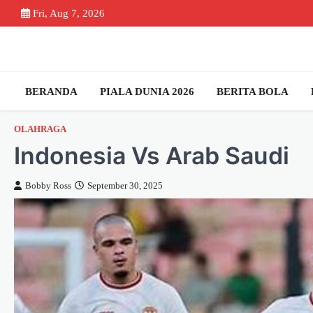
Skip
Fri, Aug 7, 2026
to
content
BERANDA
PIALA DUNIA 2026
BERITA BOLA
OLAHRAGA
Indonesia Vs Arab Saudi
Bobby Ross
September 30, 2025