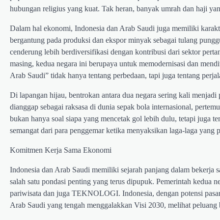
hubungan religius yang kuat. Tak heran, banyak umrah dan haji ya
Dalam hal ekonomi, Indonesia dan Arab Saudi juga memiliki karakt
bergantung pada produksi dan ekspor minyak sebagai tulang pung
cenderung lebih berdiversifikasi dengan kontribusi dari sektor per
masing, kedua negara ini berupaya untuk memodernisasi dan mendiv
Arab Saudi” tidak hanya tentang perbedaan, tapi juga tentang perj
Di lapangan hijau, bentrokan antara dua negara sering kali menjad
dianggap sebagai raksasa di dunia sepak bola internasional, pertem
bukan hanya soal siapa yang mencetak gol lebih dulu, tetapi juga t
semangat dari para penggemar ketika menyaksikan laga-laga yang p
Komitmen Kerja Sama Ekonomi
Indonesia dan Arab Saudi memiliki sejarah panjang dalam bekerja s
salah satu pondasi penting yang terus dipupuk. Pemerintah kedua n
pariwisata dan juga TEKNOLOGI. Indonesia, dengan potensi pasarnya
Arab Saudi yang tengah menggalakkan Visi 2030, melihat peluang be