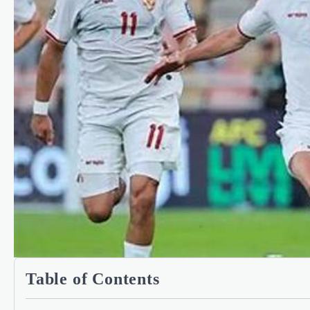
Table of Contents