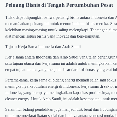
Peluang Bisnis di Tengah Pertumbuhan Pesat
Tidak dapat dipungkiri bahwa peluang bisnis antara Indonesia da
memanfaatkan peluang ini untuk menumbuhkan bisnis mereka. Sesu
kelebihan masing-masing untuk saling melengkapi. Tantangan clima
giat mencari solusi bisnis yang inovatif dan berkelanjutan.
Tujuan Kerja Sama Indonesia dan Arab Saudi
Kerja sama antara Indonesia dan Arab Saudi yang telah berlangsung 
satu tujuan utama dari kerja sama ini adalah untuk meningkatkan ke
empat tujuan utama yang menjadi dasar dari kolaborasi yang erat ini
Pertama-tama, kerja sama di bidang energi menjadi salah satu fo
meningkatnya kebutuhan energi di Indonesia, kerja sama di sektor 
Indonesia, yang berupaya meningkatkan kapasitas produksinya, mend
cleaner energy. Untuk Arab Saudi, ini adalah kesempatan untuk m
Selain itu, bidang pendidikan juga menjadi titik berat dari hubunga
untuk memperkuat ikatan sosial dan budaya antara generasi muda.