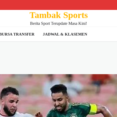
Tambak Sports
Berita Sport Terupdate Masa Kini!
BURSA TRANSFER
JADWAL & KLASEMEN