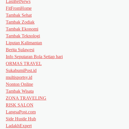
LasiBetNews
FitFromHome
Tambak Sehat
Tambak Zodiak
Tambak Ekonomi
Tambak Teknologi
Liputan Kalimantan
Berita Sulawesi
Info Seputaran Bola Setiap hari
ORMAS TRAVEL
SukabumiPost.id
multisportsy.id
Nonton Online
Tambak Wisata
ZONA TRAVELING
RISK SALON
LangsaPost.com
Side Hustle Hub
LadakhExpert