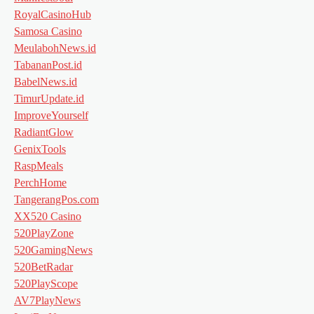
RoyalCasinoHub
Samosa Casino
MeulabohNews.id
TabananPost.id
BabelNews.id
TimurUpdate.id
ImproveYourself
RadiantGlow
GenixTools
RaspMeals
PerchHome
TangerangPos.com
XX520 Casino
520PlayZone
520GamingNews
520BetRadar
520PlayScope
AV7PlayNews