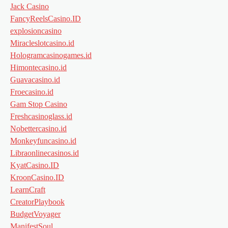
Jack Casino
FancyReelsCasino.ID
explosioncasino
Miracleslotcasino.id
Hologramcasinogames.id
Himontecasino.id
Guavacasino.id
Froecasino.id
Gam Stop Casino
Freshcasinoglass.id
Nobettercasino.id
Monkeyfuncasino.id
Libraonlinecasinos.id
KyatCasino.ID
KroonCasino.ID
LearnCraft
CreatorPlaybook
BudgetVoyager
ManifestSoul