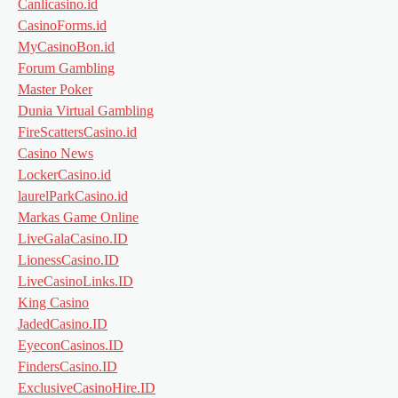
Canlicasino.id
CasinoForms.id
MyCasinoBon.id
Forum Gambling
Master Poker
Dunia Virtual Gambling
FireScattersCasino.id
Casino News
LockerCasino.id
laurelParkCasino.id
Markas Game Online
LiveGalaCasino.ID
LionessCasino.ID
LiveCasinoLinks.ID
King Casino
JadedCasino.ID
EyeconCasinos.ID
FindersCasino.ID
ExclusiveCasinoHire.ID