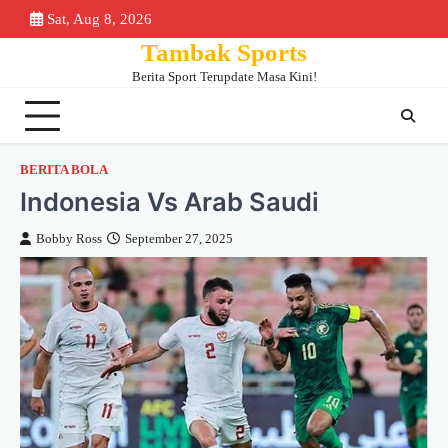
Skip
Sat, Aug 8, 2026
Beranda
Piala
Berita
Bursa
Jadwa
to
Tambak Sports
Dunia
Bola
Transfer
&
content
2026
Klase
Berita Sport Terupdate Masa Kini!
BERITA BOLA
Indonesia Vs Arab Saudi
Bobby Ross
September 27, 2025