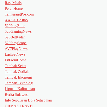
RaspMeals
PerchHome
TangerangPos.com
XX520 Casino
520PlayZone
520GamingNews
520BetRadar
520PlayScope
AV7PlayNews
LasiBetNews
FitFromHome
Tambak Sehat
Tambak Zodiak
Tambak Ekonomi
Tambak Teknologi
Liputan Kalimantan
Berita Sulawesi
Info Seputaran Bola Setiap hari
ORMAS TRAVEL