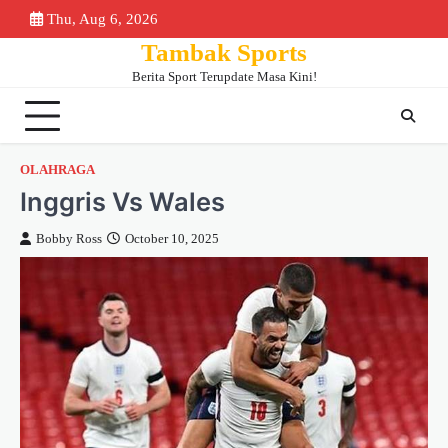
Skip
Thu, Aug 6, 2026
Beranda
Piala
Berita
Bursa
Jadwa
to
Tambak Sports
Dunia
Bola
Transfer
&
content
2026
Klase
Berita Sport Terupdate Masa Kini!
OLAHRAGA
Inggris Vs Wales
Bobby Ross
October 10, 2025