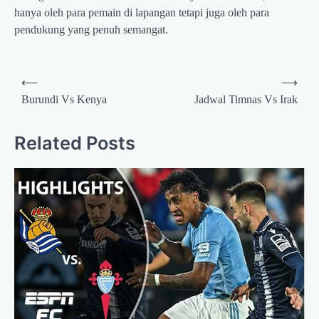
hanya oleh para pemain di lapangan tetapi juga oleh para
pendukung yang penuh semangat.
Post
⟵
⟶
navigation
Burundi Vs Kenya
Jadwal Timnas Vs Irak
Related Posts