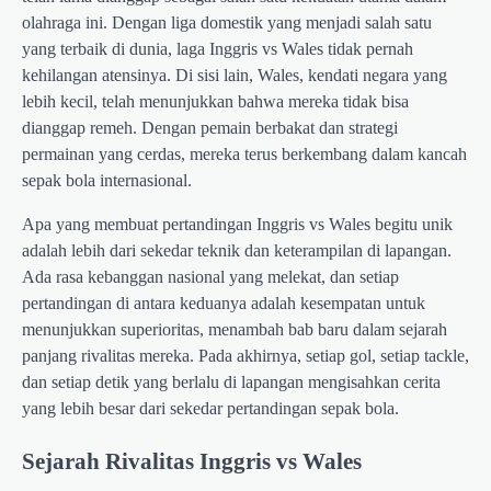
olahraga ini. Dengan liga domestik yang menjadi salah satu
yang terbaik di dunia, laga Inggris vs Wales tidak pernah
kehilangan atensinya. Di sisi lain, Wales, kendati negara yang
lebih kecil, telah menunjukkan bahwa mereka tidak bisa
dianggap remeh. Dengan pemain berbakat dan strategi
permainan yang cerdas, mereka terus berkembang dalam kancah
sepak bola internasional.
Apa yang membuat pertandingan Inggris vs Wales begitu unik
adalah lebih dari sekedar teknik dan keterampilan di lapangan.
Ada rasa kebanggan nasional yang melekat, dan setiap
pertandingan di antara keduanya adalah kesempatan untuk
menunjukkan superioritas, menambah bab baru dalam sejarah
panjang rivalitas mereka. Pada akhirnya, setiap gol, setiap tackle,
dan setiap detik yang berlalu di lapangan mengisahkan cerita
yang lebih besar dari sekedar pertandingan sepak bola.
Sejarah Rivalitas Inggris vs Wales