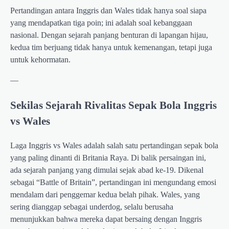
Pertandingan antara Inggris dan Wales tidak hanya soal siapa
yang mendapatkan tiga poin; ini adalah soal kebanggaan
nasional. Dengan sejarah panjang benturan di lapangan hijau,
kedua tim berjuang tidak hanya untuk kemenangan, tetapi juga
untuk kehormatan.
—
Sekilas Sejarah Rivalitas Sepak Bola Inggris
vs Wales
Laga Inggris vs Wales adalah salah satu pertandingan sepak bola
yang paling dinanti di Britania Raya. Di balik persaingan ini,
ada sejarah panjang yang dimulai sejak abad ke-19. Dikenal
sebagai “Battle of Britain”, pertandingan ini mengundang emosi
mendalam dari penggemar kedua belah pihak. Wales, yang
sering dianggap sebagai underdog, selalu berusaha
menunjukkan bahwa mereka dapat bersaing dengan Inggris