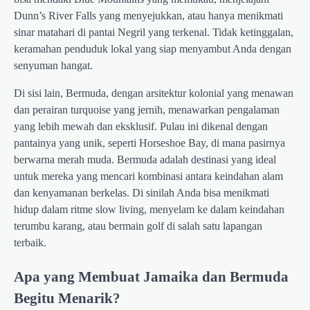
Dunn’s River Falls yang menyejukkan, atau hanya menikmati
sinar matahari di pantai Negril yang terkenal. Tidak ketinggalan,
keramahan penduduk lokal yang siap menyambut Anda dengan
senyuman hangat.
Di sisi lain, Bermuda, dengan arsitektur kolonial yang menawan
dan perairan turquoise yang jernih, menawarkan pengalaman
yang lebih mewah dan eksklusif. Pulau ini dikenal dengan
pantainya yang unik, seperti Horseshoe Bay, di mana pasirnya
berwarna merah muda. Bermuda adalah destinasi yang ideal
untuk mereka yang mencari kombinasi antara keindahan alam
dan kenyamanan berkelas. Di sinilah Anda bisa menikmati
hidup dalam ritme slow living, menyelam ke dalam keindahan
terumbu karang, atau bermain golf di salah satu lapangan
terbaik.
Apa yang Membuat Jamaika dan Bermuda
Begitu Menarik?