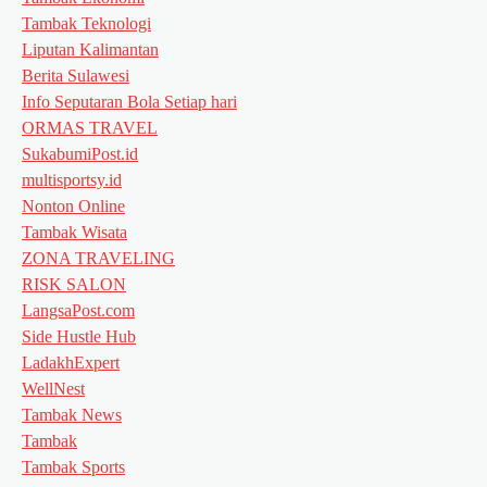
Tambak Teknologi
Liputan Kalimantan
Berita Sulawesi
Info Seputaran Bola Setiap hari
ORMAS TRAVEL
SukabumiPost.id
multisportsy.id
Nonton Online
Tambak Wisata
ZONA TRAVELING
RISK SALON
LangsaPost.com
Side Hustle Hub
LadakhExpert
WellNest
Tambak News
Tambak
Tambak Sports