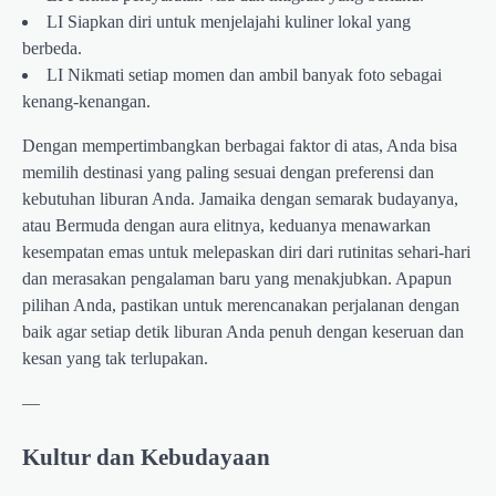
LI Siapkan diri untuk menjelajahi kuliner lokal yang
berbeda.
LI Nikmati setiap momen dan ambil banyak foto sebagai
kenang-kenangan.
Dengan mempertimbangkan berbagai faktor di atas, Anda bisa
memilih destinasi yang paling sesuai dengan preferensi dan
kebutuhan liburan Anda. Jamaika dengan semarak budayanya,
atau Bermuda dengan aura elitnya, keduanya menawarkan
kesempatan emas untuk melepaskan diri dari rutinitas sehari-hari
dan merasakan pengalaman baru yang menakjubkan. Apapun
pilihan Anda, pastikan untuk merencanakan perjalanan dengan
baik agar setiap detik liburan Anda penuh dengan keseruan dan
kesan yang tak terlupakan.
—
Kultur dan Kebudayaan