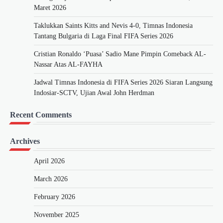
Maret 2026
Taklukkan Saints Kitts and Nevis 4-0, Timnas Indonesia
Tantang Bulgaria di Laga Final FIFA Series 2026
Cristian Ronaldo ‘Puasa’ Sadio Mane Pimpin Comeback AL-
Nassar Atas AL-FAYHA
Jadwal Timnas Indonesia di FIFA Series 2026 Siaran Langsung
Indosiar-SCTV, Ujian Awal John Herdman
Recent Comments
Archives
April 2026
March 2026
February 2026
November 2025