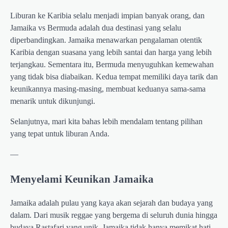
Liburan ke Karibia selalu menjadi impian banyak orang, dan
Jamaika vs Bermuda adalah dua destinasi yang selalu
diperbandingkan. Jamaika menawarkan pengalaman otentik
Karibia dengan suasana yang lebih santai dan harga yang lebih
terjangkau. Sementara itu, Bermuda menyuguhkan kemewahan
yang tidak bisa diabaikan. Kedua tempat memiliki daya tarik dan
keunikannya masing-masing, membuat keduanya sama-sama
menarik untuk dikunjungi.
Selanjutnya, mari kita bahas lebih mendalam tentang pilihan
yang tepat untuk liburan Anda.
—
Menyelami Keunikan Jamaika
Jamaika adalah pulau yang kaya akan sejarah dan budaya yang
dalam. Dari musik reggae yang bergema di seluruh dunia hingga
budaya Rastafari yang unik, Jamaika tidak hanya memikat hati