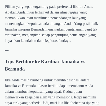
Pilihan yang tepat tergantung pada preferensi liburan Anda.
Apakah Anda ingin terhanyut dalam ritme reggae yang
memabukkan, atau menikmati pemandangan laut yang
menenangkan, keputusan ada di tangan Anda. Yang pasti, baik
Jamaika maupun Bermuda menawarkan pengalaman yang tak
terlupakan, menjanjikan setiap pengunjung petualangan yang
kaya akan keindahan dan eksplorasi budaya.
—
Tips Berlibur ke Karibia: Jamaika vs
Bermuda
Jika Anda masih bimbang untuk memilih destinasi antara
Jamaika vs Bermuda, ulasan berikut dapat membantu Anda
dalam membuat keputusan yang tepat. Kedua pulau
menawarkan keajaiban alam yang memesona, tetapi memiliki
daya tarik yang berbeda. Jadi, mari kita lihat beberapa tips yang