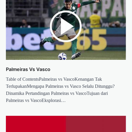
Palmeiras Vs Vasco
Table of ContentsPalmeiras vs VascoKenangan Tak
TerlupakanMengapa Palmeiras vs Vasco Selalu Ditunggu?
Dinamika Pertandingan Palmeiras vs VascoTujuan dari
Palmeiras vs VascoEksplorasi…