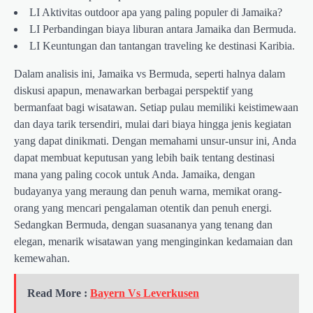
LI Aktivitas outdoor apa yang paling populer di Jamaika?
LI Perbandingan biaya liburan antara Jamaika dan Bermuda.
LI Keuntungan dan tantangan traveling ke destinasi Karibia.
Dalam analisis ini, Jamaika vs Bermuda, seperti halnya dalam
diskusi apapun, menawarkan berbagai perspektif yang
bermanfaat bagi wisatawan. Setiap pulau memiliki keistimewaan
dan daya tarik tersendiri, mulai dari biaya hingga jenis kegiatan
yang dapat dinikmati. Dengan memahami unsur-unsur ini, Anda
dapat membuat keputusan yang lebih baik tentang destinasi
mana yang paling cocok untuk Anda. Jamaika, dengan
budayanya yang meraung dan penuh warna, memikat orang-
orang yang mencari pengalaman otentik dan penuh energi.
Sedangkan Bermuda, dengan suasananya yang tenang dan
elegan, menarik wisatawan yang menginginkan kedamaian dan
kemewahan.
Read More :
Bayern Vs Leverkusen