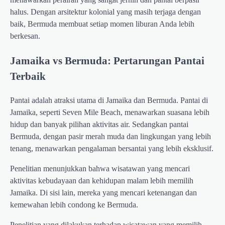
halus. Dengan arsitektur kolonial yang masih terjaga dengan
baik, Bermuda membuat setiap momen liburan Anda lebih
berkesan.
Jamaika vs Bermuda: Pertarungan Pantai
Terbaik
Pantai adalah atraksi utama di Jamaika dan Bermuda. Pantai di
Jamaika, seperti Seven Mile Beach, menawarkan suasana lebih
hidup dan banyak pilihan aktivitas air. Sedangkan pantai
Bermuda, dengan pasir merah muda dan lingkungan yang lebih
tenang, menawarkan pengalaman bersantai yang lebih eksklusif.
Penelitian menunjukkan bahwa wisatawan yang mencari
aktivitas kebudayaan dan kehidupan malam lebih memilih
Jamaika. Di sisi lain, mereka yang mencari ketenangan dan
kemewahan lebih condong ke Bermuda.
Penelitian yang dilakukan terhadap wisatawan yang memilih