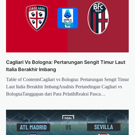
Cagliari Vs Bologna: Pertarungan Sengit Timur Laut
Italia Berakhir Imbang
Table of ContentsCagliari vs Bologna: Pertarungan Sengit Timur
Laut Italia Berakhir ImbangAnalisis Pertandingan Cagliari vs
BolognaTanggapan dari Para PelatihReaksi Pasca…