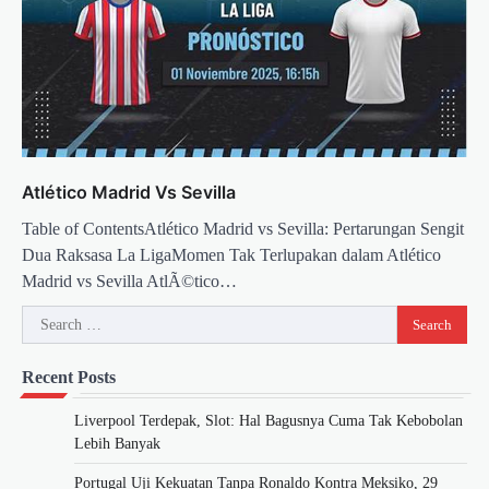
Atlético Madrid Vs Sevilla
Table of ContentsAtlético Madrid vs Sevilla: Pertarungan Sengit
Dua Raksasa La LigaMomen Tak Terlupakan dalam Atlético
Madrid vs Sevilla AtlÃ©tico…
Search
for:
Recent Posts
Liverpool Terdepak, Slot: Hal Bagusnya Cuma Tak Kebobolan
Lebih Banyak
Portugal Uji Kekuatan Tanpa Ronaldo Kontra Meksiko, 29