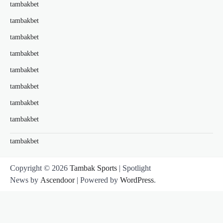
tambakbet
tambakbet
tambakbet
tambakbet
tambakbet
tambakbet
tambakbet
tambakbet
tambakbet
Copyright © 2026
Tambak Sports
| Spotlight
News by
Ascendoor
| Powered by
WordPress
.