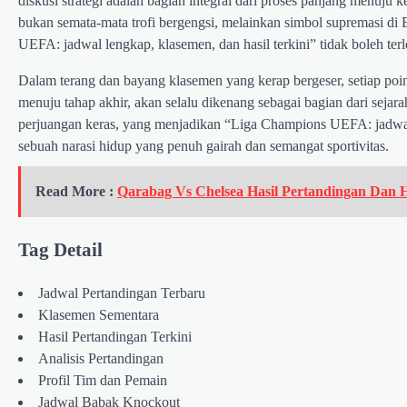
diskusi strategi adalah bagian integral dari proses panjang men
bukan semata-mata trofi bergengsi, melainkan simbol supremasi d
UEFA: jadwal lengkap, klasemen, dan hasil terkini” tidak boleh ter
Dalam terang dan bayang klasemen yang kerap bergeser, setiap po
menuju tahap akhir, akan selalu dikenang sebagai bagian dari seja
perjuangan keras, yang menjadikan “Liga Champions UEFA: jadwal le
sebuah narasi hidup yang penuh gairah dan semangat sportivitas.
Read More :
Qarabag Vs Chelsea Hasil Pertandingan Dan H
Tag Detail
Jadwal Pertandingan Terbaru
Klasemen Sementara
Hasil Pertandingan Terkini
Analisis Pertandingan
Profil Tim dan Pemain
Jadwal Babak Knockout