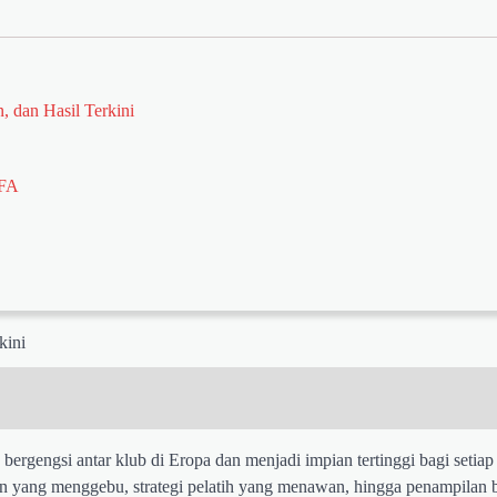
 dan Hasil Terkini
EFA
kini
rgengsi antar klub di Eropa dan menjadi impian tertinggi bagi setiap
ngan yang menggebu, strategi pelatih yang menawan, hingga penampilan 