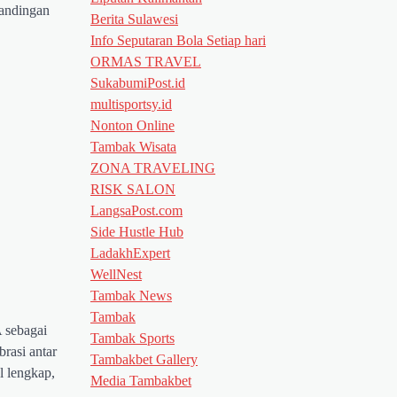
tandingan
Berita Sulawesi
Info Seputaran Bola Setiap hari
ORMAS TRAVEL
SukabumiPost.id
multisportsy.id
Nonton Online
Tambak Wisata
ZONA TRAVELING
RISK SALON
LangsaPost.com
Side Hustle Hub
LadakhExpert
WellNest
Tambak News
Tambak
 sebagai
Tambak Sports
rasi antar
Tambakbet Gallery
l lengkap,
Media Tambakbet