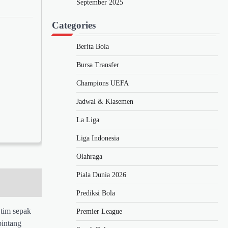
September 2025
Categories
Berita Bola
Bursa Transfer
Champions UEFA
Jadwal & Klasemen
La Liga
Liga Indonesia
Olahraga
Piala Dunia 2026
Prediksi Bola
 tim sepak
Premier League
bintang