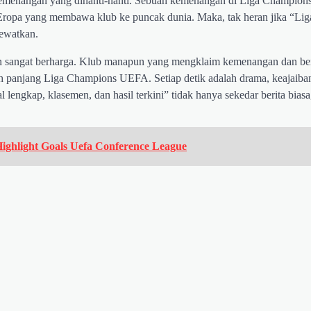
uju kemenangan yang dinanti-nanti. Sebuah kemenangan di Liga Champi
i Eropa yang membawa klub ke puncak dunia. Maka, tak heran jika “L
lewatkan.
in sangat berharga. Klub manapun yang mengklaim kemenangan dan ber
rah panjang Liga Champions UEFA. Setiap detik adalah drama, keajaiba
ngkap, klasemen, dan hasil terkini” tidak hanya sekedar berita biasa,
ighlight Goals Uefa Conference League