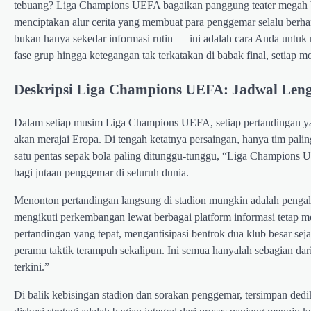
tebuang? Liga Champions UEFA bagaikan panggung teater megah ba
menciptakan alur cerita yang membuat para penggemar selalu berha
bukan hanya sekedar informasi rutin — ini adalah cara Anda untuk 
fase grup hingga ketegangan tak terkatakan di babak final, setiap 
Deskripsi Liga Champions UEFA: Jadwal Lengk
Dalam setiap musim Liga Champions UEFA, setiap pertandingan yan
akan merajai Eropa. Di tengah ketatnya persaingan, hanya tim paling
satu pentas sepak bola paling ditunggu-tunggu, “Liga Champions UE
bagi jutaan penggemar di seluruh dunia.
Menonton pertandingan langsung di stadion mungkin adalah pengalama
mengikuti perkembangan lewat berbagai platform informasi tetap
pertandingan yang tepat, mengantisipasi bentrok dua klub besar sej
peramu taktik terampuh sekalipun. Ini semua hanyalah sebagian da
terkini.”
Di balik kebisingan stadion dan sorakan penggemar, tersimpan dedikas