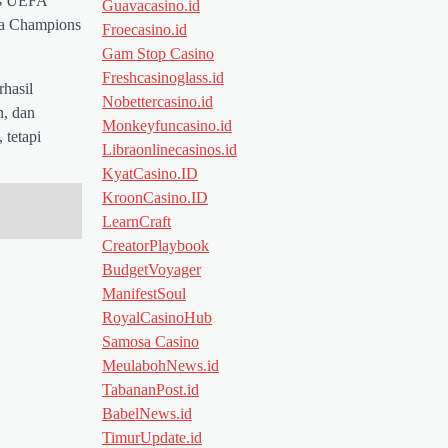
ons UEFA
Guavacasino.id
iga Champions
Froecasino.id
Gam Stop Casino
Freshcasinoglass.id
hasil
Nobettercasino.id
n, dan
Monkeyfuncasino.id
 tetapi
Libraonlinecasinos.id
KyatCasino.ID
KroonCasino.ID
LearnCraft
CreatorPlaybook
BudgetVoyager
ManifestSoul
RoyalCasinoHub
Samosa Casino
MeulabohNews.id
TabananPost.id
BabelNews.id
TimurUpdate.id