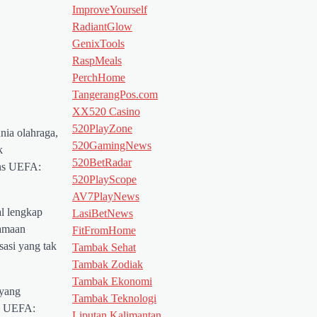
ImproveYourself
RadiantGlow
GenixTools
RaspMeals
PerchHome
TangerangPos.com
XX520 Casino
520PlayZone
nia olahraga,
520GamingNews
k
520BetRadar
ons UEFA:
520PlayScope
AV7PlayNews
al lengkap
LasiBetNews
samaan
FitFromHome
sasi yang tak
Tambak Sehat
Tambak Zodiak
Tambak Ekonomi
 yang
Tambak Teknologi
ns UEFA:
Liputan Kalimantan