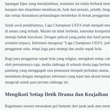
lapangan hijau yang menakjubkan, turnamen ini selalu berhasil menc
harapan dan ekspektasi membuncah, baik dari pemain, pelatih, hing
dan setiap dramatisasi pertandingan membekas di benak penggemar
Sejak awal pendiriannya, Liga Champions UEFA telah menjadi meda
di antara yang terbaik. Musim ini tidak berbeda, intensitas kompeti
menuju babak knockout. Dengan jadwal yang padat dan hasil pertand
semakin terpacu. Informasi mengenai “Liga Champions UEFA: jadwal 
penggemar setia, tetapi juga para strategi dan analis sepak bola.
Bagi para penggemar sepak bola yang religius, mengikuti setiap ca
oleh penontonnya saja, media olahraga di seluruh dunia juga berlom
pandang yang menggugah rasa penasaran menjadi perhatian utama
mendalam dengan mengakses informasi yang tepat dan akurat tentang
anugerah untuk para pecinta olahraga ini.
Mengikuti Setiap Detik Drama dan Keajaiban
Bagaimana sensasi merasakan gol fantastis dari jarak jauh atau mend