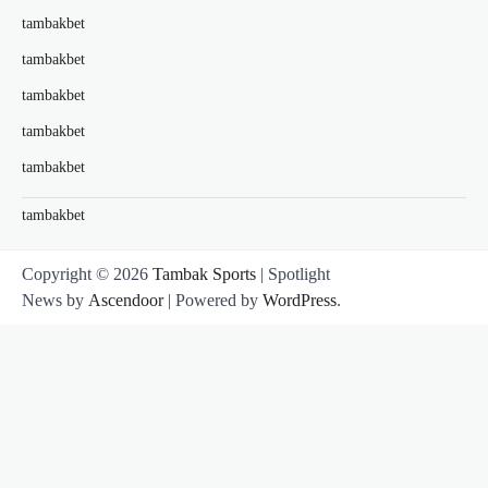
tambakbet
tambakbet
tambakbet
tambakbet
tambakbet
tambakbet
Copyright © 2026
Tambak Sports
| Spotlight
News by
Ascendoor
| Powered by
WordPress
.