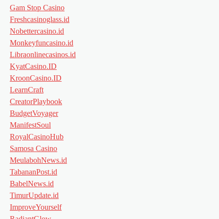
Gam Stop Casino
Freshcasinoglass.id
Nobettercasino.id
Monkeyfuncasino.id
Libraonlinecasinos.id
KyatCasino.ID
KroonCasino.ID
LearnCraft
CreatorPlaybook
BudgetVoyager
ManifestSoul
RoyalCasinoHub
Samosa Casino
MeulabohNews.id
TabananPost.id
BabelNews.id
TimurUpdate.id
ImproveYourself
RadiantGlow