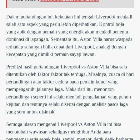
Dalam pertandingan ini, kekuatan lini tengah Liverpool menjadi
salah satu aspek yang perlu lebih diperhatikan. Kontrol bola
yang apik dengan pemain yang energik akan menjadi penentu
dominasi di lapangan. Sementara itu, Aston Villa harus waspada
terhadap serangan balik cepat dari Liverpool, apalagi dengan
kecepatan yang dimiliki pemain sayap lawan.
Prediksi hasil pertandingan Liverpool vs Aston Villa bisa saja
ditentukan oleh faktor-faktor tak terduga. Misalnya, cuaca di hari
pertandingan atau faktor cedera pada pemain kunci yang
mempengaruhi jalannya laga. Maka dari itu, menonton
pertandingan seperti ini selalu menjadi pengalaman yang penuh
kejutan dan tentunya selalu disertai dengan analisis pasca laga
yang seru untuk disimak.
Semoga ulasan mengenai Liverpool vs Aston Villa ini bisa
menambah wawasan sekaligus menghibur Anda para
penggemar setia sepak bola, sambil menanti detik-detik berharga