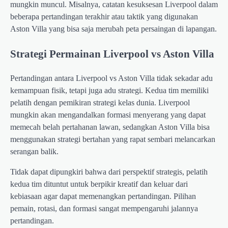
mungkin muncul. Misalnya, catatan kesuksesan Liverpool dalam
beberapa pertandingan terakhir atau taktik yang digunakan
Aston Villa yang bisa saja merubah peta persaingan di lapangan.
Strategi Permainan Liverpool vs Aston Villa
Pertandingan antara Liverpool vs Aston Villa tidak sekadar adu
kemampuan fisik, tetapi juga adu strategi. Kedua tim memiliki
pelatih dengan pemikiran strategi kelas dunia. Liverpool
mungkin akan mengandalkan formasi menyerang yang dapat
memecah belah pertahanan lawan, sedangkan Aston Villa bisa
menggunakan strategi bertahan yang rapat sembari melancarkan
serangan balik.
Tidak dapat dipungkiri bahwa dari perspektif strategis, pelatih
kedua tim dituntut untuk berpikir kreatif dan keluar dari
kebiasaan agar dapat memenangkan pertandingan. Pilihan
pemain, rotasi, dan formasi sangat mempengaruhi jalannya
pertandingan.