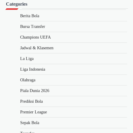
Categories
Berita Bola
Bursa Transfer
Champions UEFA
Jadwal & Klasemen
La Liga
Liga Indonesia
Olahraga
Piala Dunia 2026
Prediksi Bola
Premier League
Sepak Bola