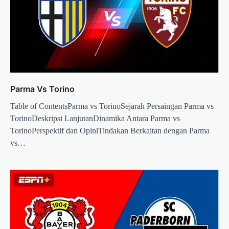
Parma Vs Torino
Table of ContentsParma vs TorinoSejarah Persaingan Parma vs
TorinoDeskripsi LanjutanDinamika Antara Parma vs
TorinoPerspektif dan OpiniTindakan Berkaitan dengan Parma
vs…