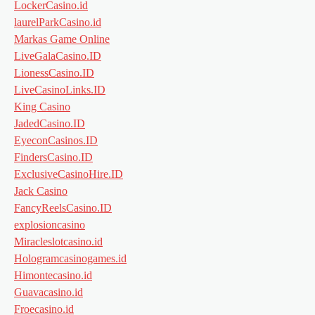
LockerCasino.id
laurelParkCasino.id
Markas Game Online
LiveGalaCasino.ID
LionessCasino.ID
LiveCasinoLinks.ID
King Casino
JadedCasino.ID
EyeconCasinos.ID
FindersCasino.ID
ExclusiveCasinoHire.ID
Jack Casino
FancyReelsCasino.ID
explosioncasino
Miracleslotcasino.id
Hologramcasinogames.id
Himontecasino.id
Guavacasino.id
Froecasino.id