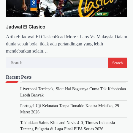
Jadwal El Clasico
Artikel: Jadwal El ClasicoRead More : Laos Vs Malaysia Dalam
dunia sepak bola, tidak ada pertandingan yang lebih
mendebarkan selain…
Search
for:
Recent Posts
Liverpool Terdepak, Slot: Hal Bagusnya Cuma Tak Kebobolan
Lebih Banyak
Portugal Uji Kekuatan Tanpa Ronaldo Kontra Meksiko, 29
Maret 2026
Taklukkan Saints Kitts and Nevis 4-0, Timnas Indonesia
Tantang Bulgaria di Laga Final FIFA Series 2026