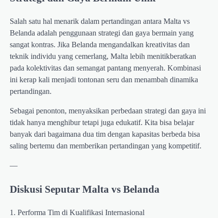
Salah satu hal menarik dalam pertandingan antara Malta vs
Belanda adalah penggunaan strategi dan gaya bermain yang
sangat kontras. Jika Belanda mengandalkan kreativitas dan
teknik individu yang cemerlang, Malta lebih menitikberatkan
pada kolektivitas dan semangat pantang menyerah. Kombinasi
ini kerap kali menjadi tontonan seru dan menambah dinamika
pertandingan.
Sebagai penonton, menyaksikan perbedaan strategi dan gaya ini
tidak hanya menghibur tetapi juga edukatif. Kita bisa belajar
banyak dari bagaimana dua tim dengan kapasitas berbeda bisa
saling bertemu dan memberikan pertandingan yang kompetitif.
—
Diskusi Seputar Malta vs Belanda
1. Performa Tim di Kualifikasi Internasional