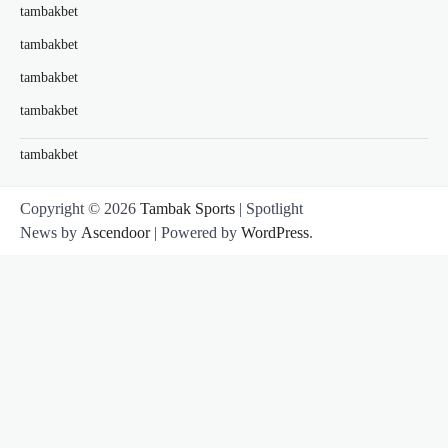
tambakbet
tambakbet
tambakbet
tambakbet
tambakbet
Copyright © 2026
Tambak Sports
| Spotlight
News by
Ascendoor
| Powered by
WordPress
.