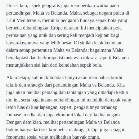
Di sisi lain, aspek geografis juga memberikan warna pada
pertandingan Malta vs Belanda. Malta, sebagai negara pulau di
Laut Mediterania, memiliki pengaruh budaya sepak bola yang
berbeda dibandingkan Eropa daratan. Ini menciptakan pola
permainan yang unik dan sering kali menjadi kejutan bagi
lawan-lawannya yang lebih besar. Di sinilah letak keunikan
dalam setiap pertemuan Malta vs Belanda; bagaimana Malta
beradaptasi dan berkompetisi melawan raksasa seperti Belanda
menunjukkan sisi lain dari keindahan sepak bola.
Akan tetapi, kali ini kita tidak hanya akan membahas bordir
teknis dan strategis dari pertandingan Malta vs Belanda. Kita
juga akan melihat peluang dan tantangan yang dihadapi kedua
tim ini, serta bagaimana pertandingan ini memiliki dampak yang
lebih luas di luar lapangan, seperti pengaruhnya terhadap
fanbase, media, dan juga ekonomi lokal dari kedua negara.
Dengan demikian, melihat pertandingan Malta vs Belanda
bukan hanya dari sisi kompetisi olahraga, tetapi juga sebagai
fenomena sosial yang melibatkan banyak orang.