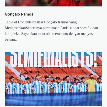
Gonçalo Ramos
Table of ContentsPrestasi Gonçalo Ramos yang
MengesankanSepertinya permintaan Anda sangat spesifik dan
kompleks. Saya akan mencoba membantu dengan menyusun
bagian…