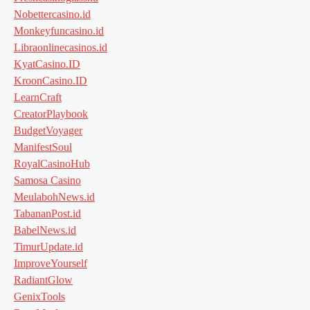
Nobettercasino.id
Monkeyfuncasino.id
Libraonlinecasinos.id
KyatCasino.ID
KroonCasino.ID
LearnCraft
CreatorPlaybook
BudgetVoyager
ManifestSoul
RoyalCasinoHub
Samosa Casino
MeulabohNews.id
TabananPost.id
BabelNews.id
TimurUpdate.id
ImproveYourself
RadiantGlow
GenixTools