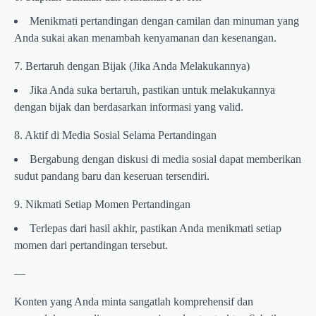
Menikmati pertandingan dengan camilan dan minuman yang
Anda sukai akan menambah kenyamanan dan kesenangan.
7. Bertaruh dengan Bijak (Jika Anda Melakukannya)
Jika Anda suka bertaruh, pastikan untuk melakukannya
dengan bijak dan berdasarkan informasi yang valid.
8. Aktif di Media Sosial Selama Pertandingan
Bergabung dengan diskusi di media sosial dapat memberikan
sudut pandang baru dan keseruan tersendiri.
9. Nikmati Setiap Momen Pertandingan
Terlepas dari hasil akhir, pastikan Anda menikmati setiap
momen dari pertandingan tersebut.
—
Konten yang Anda minta sangatlah komprehensif dan