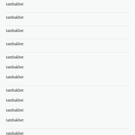
tambakbet
tambakbet
tambakbet
tambakbet
tambakbet
tambakbet
tambakbet
tambakbet
tambakbet
tambakbet
tambakbet
tambakbet