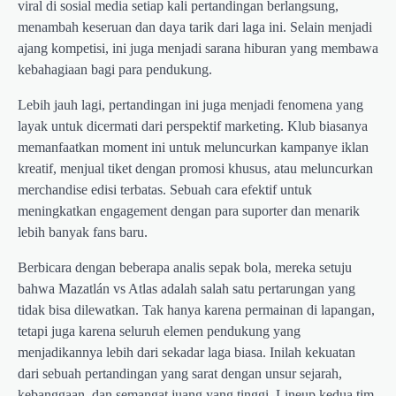
viral di sosial media setiap kali pertandingan berlangsung,
menambah keseruan dan daya tarik dari laga ini. Selain menjadi
ajang kompetisi, ini juga menjadi sarana hiburan yang membawa
kebahagiaan bagi para pendukung.
Lebih jauh lagi, pertandingan ini juga menjadi fenomena yang
layak untuk dicermati dari perspektif marketing. Klub biasanya
memanfaatkan moment ini untuk meluncurkan kampanye iklan
kreatif, menjual tiket dengan promosi khusus, atau meluncurkan
merchandise edisi terbatas. Sebuah cara efektif untuk
meningkatkan engagement dengan para suporter dan menarik
lebih banyak fans baru.
Berbicara dengan beberapa analis sepak bola, mereka setuju
bahwa Mazatlán vs Atlas adalah salah satu pertarungan yang
tidak bisa dilewatkan. Tak hanya karena permainan di lapangan,
tetapi juga karena seluruh elemen pendukung yang
menjadikannya lebih dari sekadar laga biasa. Inilah kekuatan
dari sebuah pertandingan yang sarat dengan unsur sejarah,
kebanggaan, dan semangat juang yang tinggi. Lineup kedua tim,