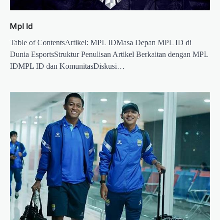
Mpl Id
Table of ContentsArtikel: MPL IDMasa Depan MPL ID di
Dunia EsportsStruktur Penulisan Artikel Berkaitan dengan MPL
IDMPL ID dan KomunitasDiskusi…