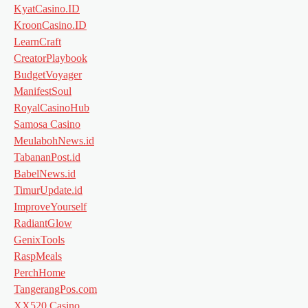
KyatCasino.ID
KroonCasino.ID
LearnCraft
CreatorPlaybook
BudgetVoyager
ManifestSoul
RoyalCasinoHub
Samosa Casino
MeulabohNews.id
TabananPost.id
BabelNews.id
TimurUpdate.id
ImproveYourself
RadiantGlow
GenixTools
RaspMeals
PerchHome
TangerangPos.com
XX520 Casino