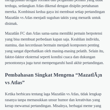
terduga, sedangkan Atlas dikenal dengan disiplin pertahanan
mereka. Kombinasi kedua gaya ini membuat setiap pertandingan
Mazatlán vs Atlas menjadi suguhan taktis yang menarik untuk
disimak.
Mazatlán FC dan Atlas sama-sama memiliki pemain berpotensi
yang bisa membuat perbedaan kapan saja. Keahlian individu,
stamina, dan kecerdasan bermain menjadi komponen penting
yang sangat diperhatikan oleh masing-masing pelatih. Selain itu,
faktor-faktor eksternal seperti kondisi cuaca dan dukungan
penontonnya juga turut mempengaruhi hasil akhir pertandingan.
Pembahasan Singkat Mengena “MazatlÃ¡n
vs Atlas”
Ketika berbicara tentang laga Mazatlán vs Atlas, tidak lengkap
rasanya tanpa memasukkan unsur humor dan kreativitas yang
kerap mewarnai pertandingan. Misalnya, berbagai meme yang