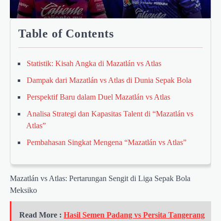
Table of Contents
Statistik: Kisah Angka di Mazatlán vs Atlas
Dampak dari Mazatlán vs Atlas di Dunia Sepak Bola
Perspektif Baru dalam Duel Mazatlán vs Atlas
Analisa Strategi dan Kapasitas Talent di “Mazatlán vs
Atlas”
Pembahasan Singkat Mengena “Mazatlán vs Atlas”
Mazatlán vs Atlas: Pertarungan Sengit di Liga Sepak Bola
Meksiko
Read More :
Hasil Semen Padang vs Persita Tangerang