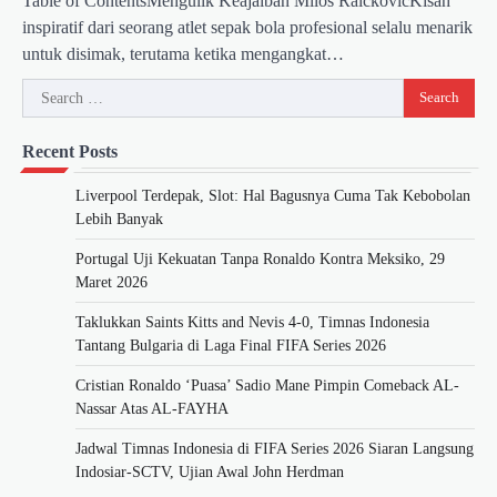
Table of ContentsMengulik Keajaiban Miloš RaičkovićKisah
inspiratif dari seorang atlet sepak bola profesional selalu menarik
untuk disimak, terutama ketika mengangkat…
Search
for:
Recent Posts
Liverpool Terdepak, Slot: Hal Bagusnya Cuma Tak Kebobolan
Lebih Banyak
Portugal Uji Kekuatan Tanpa Ronaldo Kontra Meksiko, 29
Maret 2026
Taklukkan Saints Kitts and Nevis 4-0, Timnas Indonesia
Tantang Bulgaria di Laga Final FIFA Series 2026
Cristian Ronaldo ‘Puasa’ Sadio Mane Pimpin Comeback AL-
Nassar Atas AL-FAYHA
Jadwal Timnas Indonesia di FIFA Series 2026 Siaran Langsung
Indosiar-SCTV, Ujian Awal John Herdman