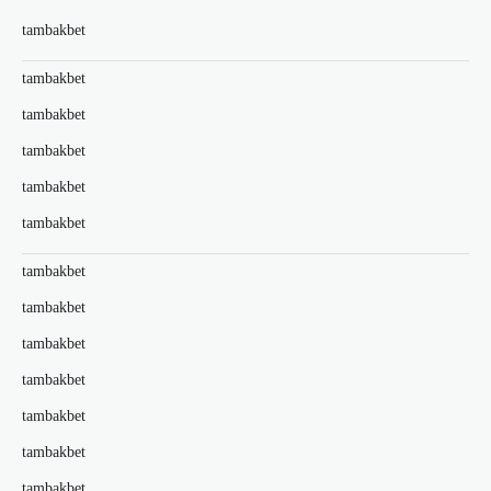
tambakbet
tambakbet
tambakbet
tambakbet
tambakbet
tambakbet
tambakbet
tambakbet
tambakbet
tambakbet
tambakbet
tambakbet
tambakbet