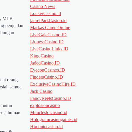
Casino News
LockerCasino.id
an, MLB
laurelParkCasino.id
ng penjualan
Markas Game Online
hubungan
LiveGalaCasino.ID
LionessCasino.ID
LiveCasinoLinks.ID
King Casino
JadedCasino.ID
EyeconCasinos.ID
FindersCasino.ID
uat orang
ExclusiveCasinoHire.ID
sial, semua
Jack Casino
FancyReelsCasino.ID
explosioncasino
enonton
Miracleslotcasino.id
mensi human
Hologramcasinogames.id
Himontecasino.id
menarik