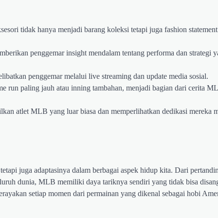
esori tidak hanya menjadi barang koleksi tetapi juga fashion statement
memberikan penggemar insight mendalam tentang performa dan strategi 
batkan penggemar melalui live streaming dan update media sosial.
e run paling jauh atau inning tambahan, menjadi bagian dari cerita 
silkan atlet MLB yang luar biasa dan memperlihatkan dedikasi mereka 
tetapi juga adaptasinya dalam berbagai aspek hidup kita. Dari pertand
eluruh dunia, MLB memiliki daya tariknya sendiri yang tidak bisa disan
rayakan setiap momen dari permainan yang dikenal sebagai hobi Ameri