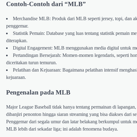
Contoh-Contoh dari “MLB”
Merchandise MLB: Produk dari MLB seperti jersey, topi, dan aks
penggemar.
Statistik Pemain: Database yang luas tentang statistik pemain 
diterapkan.
Digital Engagement: MLB menggunakan media digital untuk meli
Pertandingan Bersejarah: Momen-momen legendaris, seperti hom
diceritakan turun temurun.
Pelatihan dan Kejuaraan: Bagaimana pelatihan intensif mengha
kejuaraan.
Pengenalan pada MLB
Major League Baseball tidak hanya tentang permainan di lapangan, 
dibanjiri penonton hingga siaran streaming yang bisa diakses dari s
Penggemar dari segala umur dan latar belakang berkumpul untuk me
MLB lebih dari sekadar liga; ini adalah fenomena budaya.