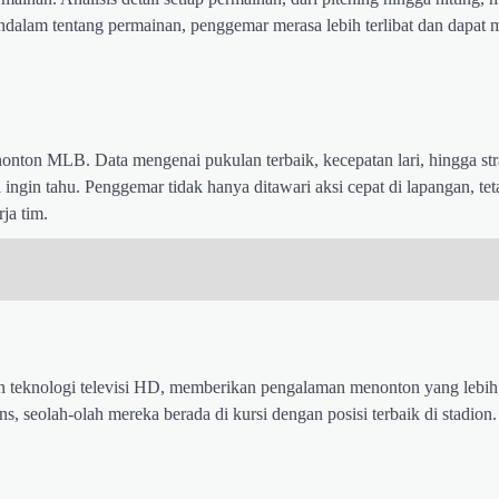
alam tentang permainan, penggemar merasa lebih terlibat dan dapat 
nton MLB. Data mengenai pukulan terbaik, kecepatan lari, hingga str
ingin tahu. Penggemar tidak hanya ditawari aksi cepat di lapangan, tet
ja tim.
an teknologi televisi HD, memberikan pengalaman menonton yang lebih
, seolah-olah mereka berada di kursi dengan posisi terbaik di stadion.