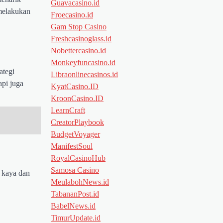
Guavacasino.id
melakukan
Froecasino.id
Gam Stop Casino
Freshcasinoglass.id
Nobettercasino.id
Monkeyfuncasino.id
ategi
Libraonlinecasinos.id
api juga
KyatCasino.ID
KroonCasino.ID
LearnCraft
CreatorPlaybook
BudgetVoyager
ManifestSoul
RoyalCasinoHub
Samosa Casino
 kaya dan
MeulabohNews.id
TabananPost.id
BabelNews.id
TimurUpdate.id