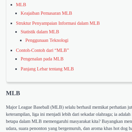
MLB
Keajaiban Pemasaran MLB
Struktur Penyampaian Informasi dalam MLB
Statistik dalam MLB
Penggunaan Teknologi
Contoh-Contoh dari “MLB”
Pengenalan pada MLB
Panjang Lebar tentang MLB
MLB
Major League Baseball (MLB) selalu berhasil memikat perhatian ju
keterampilan, liga ini menjadi lebih dari sekadar olahraga; ia ad
betapa dalam MLB memengaruhi masyarakat kita? Bayangkan meng
udara, suara penonton yang bergemuruh, dan aroma khas hot dog ba