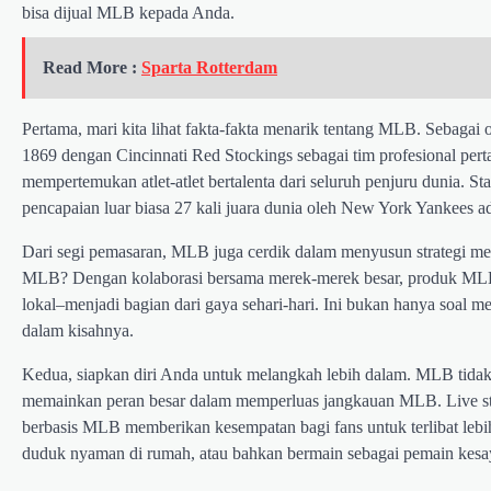
bisa dijual MLB kepada Anda.
Read More :
Sparta Rotterdam
Pertama, mari kita lihat fakta-fakta menarik tentang MLB. Sebagai
1869 dengan Cincinnati Red Stockings sebagai tim profesional pe
mempertemukan atlet-atlet bertalenta dari seluruh penjuru dunia. 
pencapaian luar biasa 27 kali juara dunia oleh New York Yankees ada
Dari segi pemasaran, MLB juga cerdik dalam menyusun strategi mere
MLB? Dengan kolaborasi bersama merek-merek besar, produk MLB b
lokal–menjadi bagian dari gaya sehari-hari. Ini bukan hanya soal me
dalam kisahnya.
Kedua, siapkan diri Anda untuk melangkah lebih dalam. MLB tidak
memainkan peran besar dalam memperluas jangkauan MLB. Live strea
berbasis MLB memberikan kesempatan bagi fans untuk terlibat leb
duduk nyaman di rumah, atau bahkan bermain sebagai pemain ke