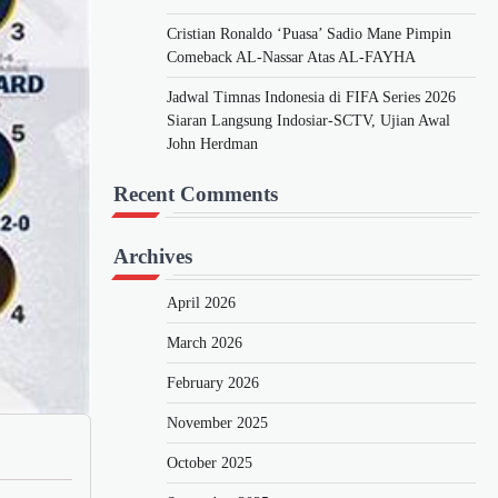
Cristian Ronaldo ‘Puasa’ Sadio Mane Pimpin
Comeback AL-Nassar Atas AL-FAYHA
Jadwal Timnas Indonesia di FIFA Series 2026
Siaran Langsung Indosiar-SCTV, Ujian Awal
John Herdman
Recent Comments
Archives
April 2026
March 2026
February 2026
November 2025
October 2025