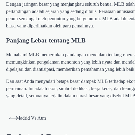
Dengan jaringan besar yang menjangkau seluruh benua, MLB telah b
pertandingan adalah sejarah yang sedang ditulis. Perasaan antus
penuh semangat oleh penonton yang bergemuruh. MLB adalah tenta
biasa yang diperlihatkan oleh para pemainnya.
Panjang Lebar tentang MLB
Memahami MLB memerlukan pandangan mendalam tentang operasiona
memungkinkan pengalaman menonton yang lebih nyata dan mendalam
dipelajari dan diantisipasi, memberikan pemahaman yang lebih baik
Dan saat Anda menyadari betapa besar dampak MLB terhadap ekono
permainan. Ini adalah ikon, simbol dedikasi, kerja keras, dan keun
yang detail, semuanya terjalin dalam narasi besar yang disebut MLB
Post
⟵
Madrid Vs Atm
navigation