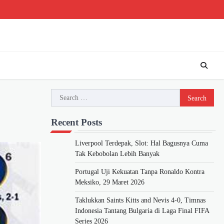
Beranda
Piala
Berita
Bursa
Jadwa
Dunia
Bola
Transfer
&
2026
Klase
Search
for:
Recent Posts
Liverpool Terdepak, Slot: Hal Bagusnya Cuma
Tak Kebobolan Lebih Banyak
Portugal Uji Kekuatan Tanpa Ronaldo Kontra
Meksiko, 29 Maret 2026
Taklukkan Saints Kitts and Nevis 4-0, Timnas
Indonesia Tantang Bulgaria di Laga Final FIFA
Series 2026