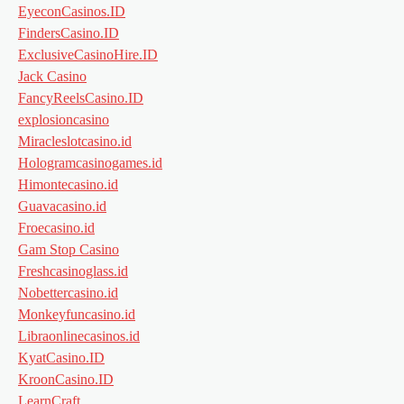
EyeconCasinos.ID
FindersCasino.ID
ExclusiveCasinoHire.ID
Jack Casino
FancyReelsCasino.ID
explosioncasino
Miracleslotcasino.id
Hologramcasinogames.id
Himontecasino.id
Guavacasino.id
Froecasino.id
Gam Stop Casino
Freshcasinoglass.id
Nobettercasino.id
Monkeyfuncasino.id
Libraonlinecasinos.id
KyatCasino.ID
KroonCasino.ID
LearnCraft