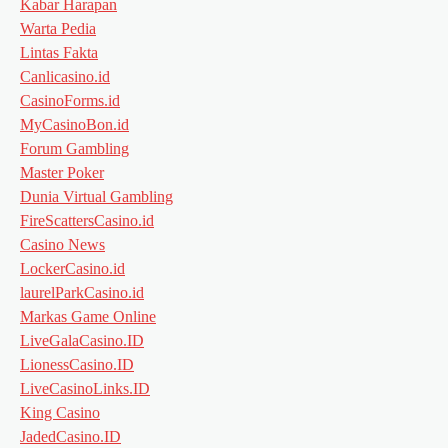
Kabar Harapan
Warta Pedia
Lintas Fakta
Canlicasino.id
CasinoForms.id
MyCasinoBon.id
Forum Gambling
Master Poker
Dunia Virtual Gambling
FireScattersCasino.id
Casino News
LockerCasino.id
laurelParkCasino.id
Markas Game Online
LiveGalaCasino.ID
LionessCasino.ID
LiveCasinoLinks.ID
King Casino
JadedCasino.ID