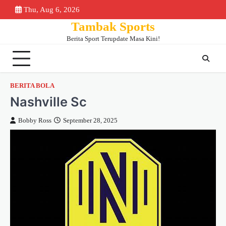
Skip
Thu, Aug 6, 2026
Beranda
Piala
Berita
Bursa
Jadwa
to
Tambak Sports
Dunia
Bola
Transfer
&
content
2026
Klase
Berita Sport Terupdate Masa Kini!
BERITA BOLA
Nashville Sc
Bobby Ross
September 28, 2025