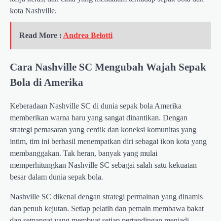
kota Nashville.
Read More :
Andrea Belotti
Cara Nashville SC Mengubah Wajah Sepak
Bola di Amerika
Keberadaan Nashville SC di dunia sepak bola Amerika
memberikan warna baru yang sangat dinantikan. Dengan
strategi pemasaran yang cerdik dan koneksi komunitas yang
intim, tim ini berhasil menempatkan diri sebagai ikon kota yang
membanggakan. Tak heran, banyak yang mulai
memperhitungkan Nashville SC sebagai salah satu kekuatan
besar dalam dunia sepak bola.
Nashville SC dikenal dengan strategi permainan yang dinamis
dan penuh kejutan. Setiap pelatih dan pemain membawa bakat
dan semangat yang membuat setiap pertandingan menjadi