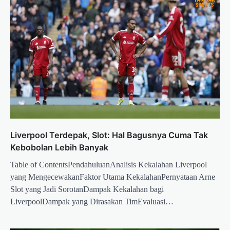
Liverpool Terdepak, Slot: Hal Bagusnya Cuma Tak
Kebobolan Lebih Banyak
Table of ContentsPendahuluanAnalisis Kekalahan Liverpool
yang MengecewakanFaktor Utama KekalahanPernyataan Arne
Slot yang Jadi SorotanDampak Kekalahan bagi
LiverpoolDampak yang Dirasakan TimEvaluasi…