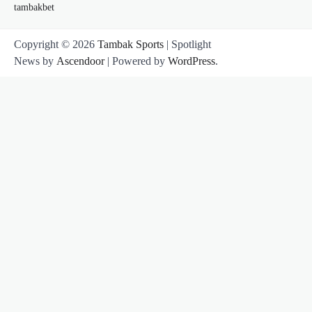
tambakbet
Copyright © 2026
Tambak Sports
| Spotlight
News by
Ascendoor
| Powered by
WordPress
.