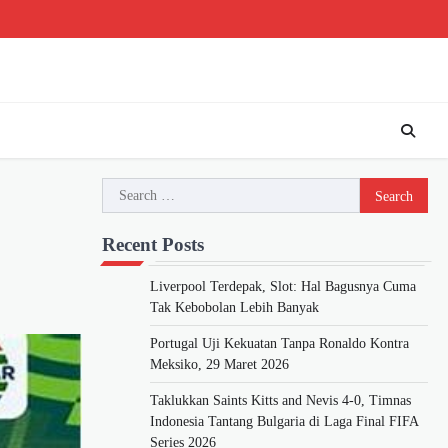
Beranda
Piala
Berita
Bursa
Jadwa
Dunia
Bola
Transfer
&
2026
Klase
Search
for:
Recent Posts
Liverpool Terdepak, Slot: Hal Bagusnya Cuma
Tak Kebobolan Lebih Banyak
Portugal Uji Kekuatan Tanpa Ronaldo Kontra
Meksiko, 29 Maret 2026
Taklukkan Saints Kitts and Nevis 4-0, Timnas
Indonesia Tantang Bulgaria di Laga Final FIFA
Series 2026