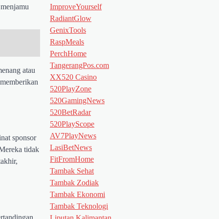
ImproveYourself
ap menjamu
RadiantGlow
GenixTools
RaspMeals
PerchHome
TangerangPos.com
menang atau
XX520 Casino
u memberikan
520PlayZone
520GamingNews
520BetRadar
520PlayScope
AV7PlayNews
inat sponsor
LasiBetNews
 Mereka tidak
FitFromHome
akhir,
Tambak Sehat
Tambak Zodiak
Tambak Ekonomi
Tambak Teknologi
ertandingan
Liputan Kalimantan