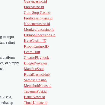
Guavacasino.id
Froecasino.id
Gam Stop Casino
Freshcasinoglass.id
Nobettercasino.id
Monkeyfuncasino.id
Libraonlinecasinos.id
yang mampu
KyatCasino.ID
an, saling
KroonCasino.ID
LearnCraft
i platform
CreatorPlaybook
es, or simply
BudgetVoyager
nce
ManifestSoul
RoyalCasinoHub
Samosa Casino
MeulabohNews.id
TabananPost.id
BabelNews.id
nik saja,
TimurUpdate.id
 terhadap