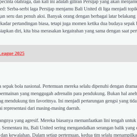
pecinta olahraga, dan kali ini adalah giliran Persijap yang akan menjam
ited: Serba-serbi laga Persijap menjamu Bali United di liga menjadi topi
n seru dan penuh aksi. Banyak orang dengan berbagai latar belakang
sekadar pertandingan biasa, tetapi juga momen ketika dua budaya sepak
iapkan diri, kita bisa merasakan kegairahan yang sama dengan saat pe
 League 2025
ia sepak bola nasional. Pertemuan mereka selalu dipenuhi dengan dram
ermainan yang menggugah adrenalin para pendukung. Bukan hal aneh 
 mendukung tim favoritnya. Ini menjadi pertarungan gengsi yang tid
gai representasi dari masing-masing daerah.
angnya yang agresif. Mereka biasanya memanfaatkan lini tengah untuk
Sementara itu, Bali United sering mengandalkan serangan balik yang 
 dan kewalahan. Dalam setiap pertemuan, kedua tim selalu menampilk