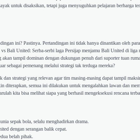
ayak untuk disaksikan, tetapi juga menyuguhkan pelajaran berharga ten
ingan ini? Pastinya. Pertandingan ini tidak hanya dinantikan oleh pa
ap vs Bali United: Serba-serbi laga Persijap menjamu Bali United di lig
ang akan tampil dominan dengan dukungan penuh dari suporter tuan rum
uar sebagai pemenang melalui strategi tak terduga mereka?
tik dan strategi yang relevan agar tim masing-masing dapat tampil mak
kin diterapkan, semua ini dilakukan untuk mengalahkan lawan dan mem
arulah kita bisa melihat siapa yang berhasil mengeksekusi rencana terba
unia sepak bola, selalu menghadirkan drama.
nited dengan serangan balik cepat.
edua belah pihak.