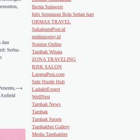
penonton,
Berita Sulawesi
Info Seputaran Bola Setiap hari
ORMAS TRAVEL
SukabumiPost.id
multisportsy.id
n dan
Nonton Online
ed: Serba-
Tambak Wisata
t
ZONA TRAVELING
RISK SALON
LangsaPost.com
Side Hustle Hub
Penentu,
⟶
LadakhExpert
Anfield
WellNest
Tambak News
Tambak
Tambak Sports
Tambakbet Gallery
Media Tambakbet