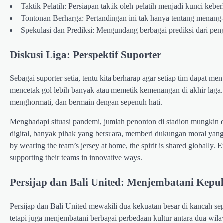
Taktik Pelatih: Persiapan taktik oleh pelatih menjadi kunci keberh
Tontonan Berharga: Pertandingan ini tak hanya tentang menang-
Spekulasi dan Prediksi: Mengundang berbagai prediksi dari pen
Diskusi Liga: Perspektif Suporter
Sebagai suporter setia, tentu kita berharap agar setiap tim dapat 
mencetak gol lebih banyak atau memetik kemenangan di akhir laga.
menghormati, dan bermain dengan sepenuh hati.
Menghadapi situasi pandemi, jumlah penonton di stadion mungkin di
digital, banyak pihak yang bersuara, memberi dukungan moral yang t
by wearing the team’s jersey at home, the spirit is shared globally. 
supporting their teams in innovative ways.
Persijap dan Bali United: Menjembatani Kepu
Persijap dan Bali United mewakili dua kekuatan besar di kancah sepa
tetapi juga menjembatani berbagai perbedaan kultur antara dua wil