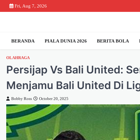
Skip
Fri, Aug 7, 2026
to
content
BERANDA
PIALA DUNIA 2026
BERITA BOLA
OLAHRAGA
Persijap Vs Bali United: S
Menjamu Bali United Di Li
Bobby Ross
October 20, 2025