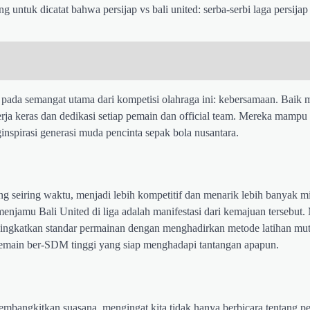
 untuk dicatat bahwa persijap vs bali united: serba-serbi laga persij
 pada semangat utama dari kompetisi olahraga ini: kebersamaan. Baik 
erja keras dan dedikasi setiap pemain dan official team. Mereka mamp
inspirasi generasi muda pencinta sepak bola nusantara.
g seiring waktu, menjadi lebih kompetitif dan menarik lebih banyak m
 menjamu Bali United di liga adalah manifestasi dari kemajuan tersebut.
eningkatkan standar permainan dengan menghadirkan metode latihan mut
pemain ber-SDM tinggi yang siap menghadapi tantangan apapun.
membangkitkan suasana, mengingat kita tidak hanya berbicara tentang p