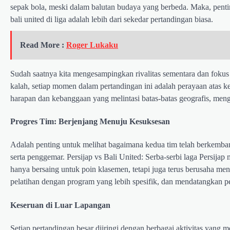
sepak bola, meski dalam balutan budaya yang berbeda. Maka, penting
bali united di liga adalah lebih dari sekedar pertandingan biasa.
Read More :
Roger Lukaku
Sudah saatnya kita mengesampingkan rivalitas sementara dan fokus
kalah, setiap momen dalam pertandingan ini adalah perayaan atas k
harapan dan kebanggaan yang melintasi batas-batas geografis, meng
Progres Tim: Berjenjang Menuju Kesuksesan
Adalah penting untuk melihat bagaimana kedua tim telah berkemban
serta penggemar. Persijap vs Bali United: Serba-serbi laga Persijap
hanya bersaing untuk poin klasemen, tetapi juga terus berusaha m
pelatihan dengan program yang lebih spesifik, dan mendatangkan 
Keseruan di Luar Lapangan
Setiap pertandingan besar diiringi dengan berbagai aktivitas yang 