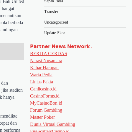
Sepak Bola
u Bali United
k hangat
Transfer
 menantikan
Uncategorized
 bola berbeda
rtandingan
Update Skor
𝗣𝗮𝗿𝘁𝗻𝗲𝗿 𝗡𝗲𝘄𝘀 𝗡𝗲𝘁𝘄𝗼𝗿𝗸 :
BERITA CERDAS
Narasi Nusantara
Kabar Harapan
Warta Pedia
Lintas Fakta
a dan
Canlicasino.id
jika stadion
CasinoForms.id
ak hanya
MyCasinoBon.id
Forum Gambling
 mendikte
Master Poker
cepat dan
Dunia Virtual Gambling
an performa
FireScattersCasino.id