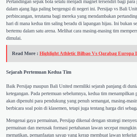
Pertandingan sepak bola selalu menjadi magnet tersendiri bagi para 
dalam ajang liga paling bergengsi di negeri ini. Persijap vs Bali Un
perbincangan, terutama bagi mereka yang mendambakan pertandinga
hari di mana kedua tim saling beradu di lapangan hijau. Ini bukan 
bertemu dalam satu arena. Melihat cara masing-masing tim mempers
dimulai.
Read More :
Highlight Athletic Bilbao Vs Qarabag Europa
Sejarah Pertemuan Kedua Tim
Baik Persijap maupun Bali United memiliki sejarah panjang di dun
ketegangan. Pada pertemuan sebelumnya, kedua tim menampilkan p
akan dipenuhi para pendukung yang penuh semangat, masing-masing
berbicara soal poin di klasemen, tetapi juga tentang harga diri seba
Mengenai gaya permainan, Persijap dikenal dengan strategi menyer
permainan dan merusak formasi pertahanan lawan secepat mungkin. 
mematikan, pemanfaatan sayap yang kerap membuat lawan terkejut