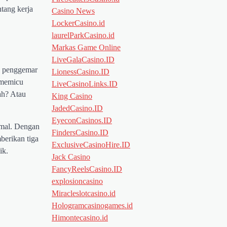
tang kerja
Casino News
LockerCasino.id
laurelParkCasino.id
Markas Game Online
LiveGalaCasino.ID
ra penggemar
LionessCasino.ID
a memicu
LiveCasinoLinks.ID
ah? Atau
King Casino
JadedCasino.ID
EyeconCasinos.ID
simal. Dengan
FindersCasino.ID
berikan tiga
ExclusiveCasinoHire.ID
ik.
Jack Casino
FancyReelsCasino.ID
explosioncasino
Miracleslotcasino.id
Hologramcasinogames.id
Himontecasino.id