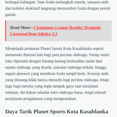
berbagai kalangan. Saat Anda melangkah masuk, suasana unik
dan koleksi eksklusif langsung menyambut Anda dengan penuh
gairah.
Read More :
Champions League Results: Dramatic
Liverpool Beat Atletico 3-2
Menjelajah pelataran Planet Sports Kota Kasablanka seperti
memasuki dimensi lain bagi para pecinta olahraga. Setiap sudut
toko dipenuhi dengan barang-barang berkualitas mulai dari
sepatu olahraga yang ikonik, pakaian olahraga terkini, hingga
ragam aksesori yang membuat Anda tampil beda. Konsep unik
yang diusung tidak hanya menarik bagi pecinta olahraga, tetapi
juga bagi mereka yang ingin tampak gaya saat menjalani
rutinitas. Ini bukan sekadar toko olahraga biasa, tetapi sebuah
perjalanan pengalaman yang mengesankan.
Daya Tarik Planet Sports Kota Kasablanka