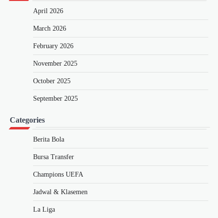
April 2026
March 2026
February 2026
November 2025
October 2025
September 2025
Categories
Berita Bola
Bursa Transfer
Champions UEFA
Jadwal & Klasemen
La Liga