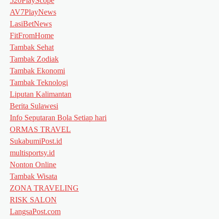
520PlayScope
AV7PlayNews
LasiBetNews
FitFromHome
Tambak Sehat
Tambak Zodiak
Tambak Ekonomi
Tambak Teknologi
Liputan Kalimantan
Berita Sulawesi
Info Seputaran Bola Setiap hari
ORMAS TRAVEL
SukabumiPost.id
multisportsy.id
Nonton Online
Tambak Wisata
ZONA TRAVELING
RISK SALON
LangsaPost.com