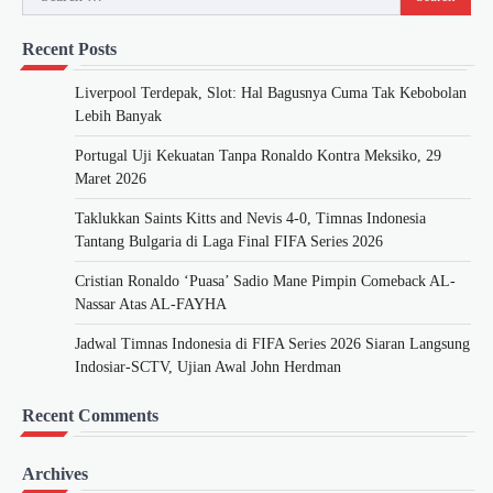
for:
Recent Posts
Liverpool Terdepak, Slot: Hal Bagusnya Cuma Tak Kebobolan
Lebih Banyak
Portugal Uji Kekuatan Tanpa Ronaldo Kontra Meksiko, 29
Maret 2026
Taklukkan Saints Kitts and Nevis 4-0, Timnas Indonesia
Tantang Bulgaria di Laga Final FIFA Series 2026
Cristian Ronaldo ‘Puasa’ Sadio Mane Pimpin Comeback AL-
Nassar Atas AL-FAYHA
Jadwal Timnas Indonesia di FIFA Series 2026 Siaran Langsung
Indosiar-SCTV, Ujian Awal John Herdman
Recent Comments
Archives