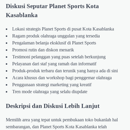
Diskusi Seputar Planet Sports Kota
Kasablanka
Lokasi strategis Planet Sports di pusat Kota Kasablanka
Ragam produk olahraga unggulan yang tersedia
Pengalaman belanja eksklusif di Planet Sports
Promosi rutin dan diskon menarik
Testimoni pelanggan yang puas setelah berkunjung
Pelayanan dari staf yang ramah dan informatif
Produk-produk terbaru dan terunik yang hanya ada di sini
Acara khusus dan workshop bagi penggemar olahraga
Penggunaan strategi marketing yang kreatif
Tren mode olahraga yang selalu diupdate
Deskripsi dan Diskusi Lebih Lanjut
Memilih area yang tepat untuk pembukaan toko bukanlah hal
sembarangan, dan Planet Sports Kota Kasablanka telah