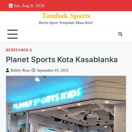
Skip
Sat, Aug 8, 2026
Beranda
Piala
Berita
Bursa
Jadwa
to
Tambak Sports
Dunia
Bola
Transfer
&
content
2026
Klase
Berita Sport Terupdate Masa Kini!
BERITA BOLA
Planet Sports Kota Kasablanka
Bobby Ross
September 19, 2025