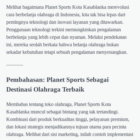
Melihat bagaimana Planet Sports Kota Kasablanka merevolusi
cara berbelanja olahraga di Indonesia, kita tak bisa lepas dari
pentingnya teknologi dan inovasi layanan yang ditawarkan.
Penggunaan teknologi terkini memungkinkan pengalaman
berbelanja yang lebih cepat dan nyaman. Melalui pendekatan
ini, mereka seolah berkata bahwa belanja olahraga bukan
sekadar kebutuhan tetapi sebuah pengalaman menyenangkan.
———-
Pembahasan: Planet Sports Sebagai
Destinasi Olahraga Terbaik
Membahas tentang toko olahraga, Planet Sports Kota
Kasablanka muncul sebagai bintang yang tak tertandingi.
Kombinasi dari produk berkualitas tinggi, pelayanan premium,
dan lokasi strategis menjadikannya tujuan utama para pecinta
olahraga. Melihat dari sisi marketing, inilah contoh implementasi