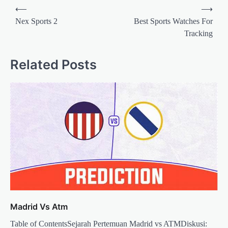
Post
⟵
⟶
navigation
Nex Sports 2
Best Sports Watches For
Tracking
Related Posts
Madrid Vs Atm
Table of ContentsSejarah Pertemuan Madrid vs ATMDiskusi: