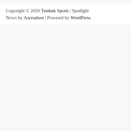
Copyright © 2026
Tambak Sports
| Spotlight
News by
Ascendoor
| Powered by
WordPress
.