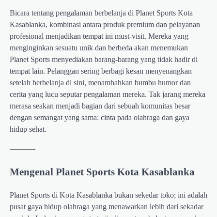
Bicara tentang pengalaman berbelanja di Planet Sports Kota
Kasablanka, kombinasi antara produk premium dan pelayanan
profesional menjadikan tempat ini must-visit. Mereka yang
menginginkan sesuatu unik dan berbeda akan menemukan
Planet Sports menyediakan barang-barang yang tidak hadir di
tempat lain. Pelanggan sering berbagi kesan menyenangkan
setelah berbelanja di sini, menambahkan bumbu humor dan
cerita yang lucu seputar pengalaman mereka. Tak jarang mereka
merasa seakan menjadi bagian dari sebuah komunitas besar
dengan semangat yang sama: cinta pada olahraga dan gaya
hidup sehat.
———-
Mengenal Planet Sports Kota Kasablanka
Planet Sports di Kota Kasablanka bukan sekedar toko; ini adalah
pusat gaya hidup olahraga yang menawarkan lebih dari sekadar