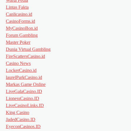
Warta Pedia
Lintas Fakta
Canlicasino.id
CasinoForms.id
MyCasinoBon.id
Forum Gambling
Master Poker
Dunia Virtual Gambling
FireScattersCasino.id
Casino News
LockerCasino.id
laurelParkCasino.id
Markas Game Online
LiveGalaCasino.ID
LionessCasino.ID
LiveCasinoLinks.ID
King Casino
JadedCasino.ID
EyeconCasinos.ID