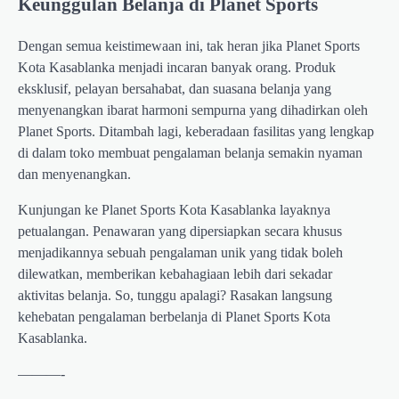
Keunggulan Belanja di Planet Sports
Dengan semua keistimewaan ini, tak heran jika Planet Sports
Kota Kasablanka menjadi incaran banyak orang. Produk
eksklusif, pelayan bersahabat, dan suasana belanja yang
menyenangkan ibarat harmoni sempurna yang dihadirkan oleh
Planet Sports. Ditambah lagi, keberadaan fasilitas yang lengkap
di dalam toko membuat pengalaman belanja semakin nyaman
dan menyenangkan.
Kunjungan ke Planet Sports Kota Kasablanka layaknya
petualangan. Penawaran yang dipersiapkan secara khusus
menjadikannya sebuah pengalaman unik yang tidak boleh
dilewatkan, memberikan kebahagiaan lebih dari sekadar
aktivitas belanja. So, tunggu apalagi? Rasakan langsung
kehebatan pengalaman berbelanja di Planet Sports Kota
Kasablanka.
———-