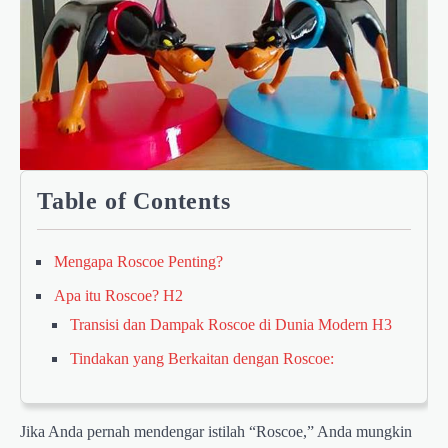
Table of Contents
Mengapa Roscoe Penting?
Apa itu Roscoe? H2
Transisi dan Dampak Roscoe di Dunia Modern H3
Tindakan yang Berkaitan dengan Roscoe:
Jika Anda pernah mendengar istilah “Roscoe,” Anda mungkin