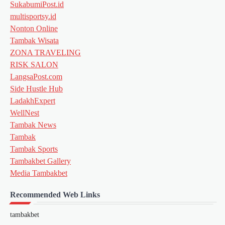
SukabumiPost.id
multisportsy.id
Nonton Online
Tambak Wisata
ZONA TRAVELING
RISK SALON
LangsaPost.com
Side Hustle Hub
LadakhExpert
WellNest
Tambak News
Tambak
Tambak Sports
Tambakbet Gallery
Media Tambakbet
Recommended Web Links
tambakbet