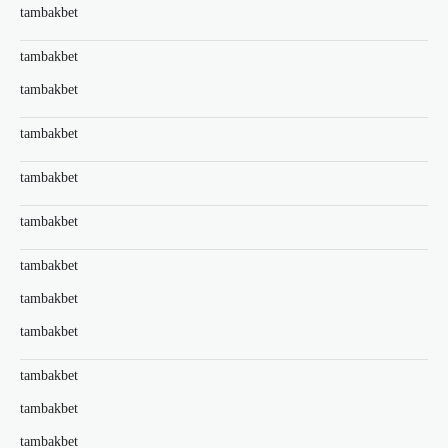
tambakbet
tambakbet
tambakbet
tambakbet
tambakbet
tambakbet
tambakbet
tambakbet
tambakbet
tambakbet
tambakbet
tambakbet