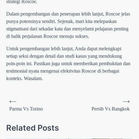
strategi Roscoe.
Dalam pengembangan dan penerapan lebih lanjut, Roscoe jelas
punya potensinya sendiri. Sejenak, mari kita melepaskan
stigmatisasi dari sekadar kata dan menyelami pelajaran penting
di balik perjalanan Roscoe menuju sukses.
Untuk pengembangan lebih lanjut, Anda dapat melengkapi
setiap seksi dengan detail dan studi kasus yang mendukung
poin-poin ini. Pastikan juga untuk memberikan pembuktian dan
testimonial nyata mengenai efektivitas Roscoe di berbagai
konteks. Wasalam.
Post
⟵
⟶
navigation
Parma Vs Torino
Persib Vs Bangkok
Related Posts