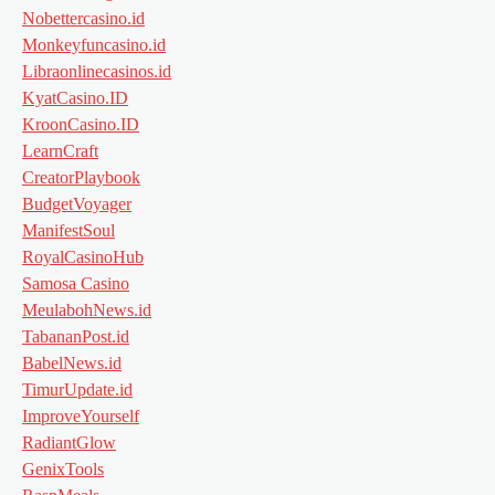
Nobettercasino.id
Monkeyfuncasino.id
Libraonlinecasinos.id
KyatCasino.ID
KroonCasino.ID
LearnCraft
CreatorPlaybook
BudgetVoyager
ManifestSoul
RoyalCasinoHub
Samosa Casino
MeulabohNews.id
TabananPost.id
BabelNews.id
TimurUpdate.id
ImproveYourself
RadiantGlow
GenixTools