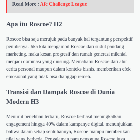
Read More :
Afc Challenge League
Apa itu Roscoe? H2
Roscoe bisa saja merujuk pada banyak hal tergantung perspektif
penulisnya. Jika kita mengambil Roscoe dari sudut pandang
marketing, maka kesan progresif dan ramah generasi milenial
menjadi dominasi yang diusung. Memahami Roscoe dari alur
cerita personal maupun dalam konteks bisnis, memberikan efek
emosional yang tidak bisa dianggap remeh.
Transisi dan Dampak Roscoe di Dunia
Modern H3
Menurut penelitian terbaru, Roscoe berhasil meningkatkan
engagement hingga 40% dalam kampanye digital, menunjukkan
bahwa dalam setiap sentuhannya, Roscoe mampu memberikan
nilai yang berbeda. Pengalaman para pengguna Roscoe juga