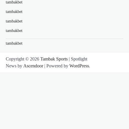
tambakbet
tambakbet
tambakbet
tambakbet
tambakbet
Copyright © 2026
Tambak Sports
| Spotlight
News by
Ascendoor
| Powered by
WordPress
.