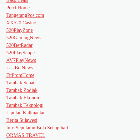
RaspMeals
PerchHome
TangerangPos.com
XX520 Casino
520PlayZone
520GamingNews
520BetRadar
520PlayScope
AV7PlayNews
LasiBetNews
FitFromHome
Tambak Sehat
Tambak Zodiak
Tambak Ekonomi
Tambak Teknologi
Liputan Kalimantan
Berita Sulawesi
Info Seputaran Bola Setiap hari
ORMAS TRAVEL