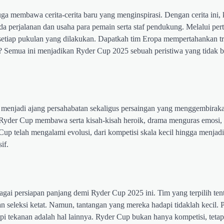
a membawa cerita-cerita baru yang menginspirasi. Dengan cerita ini, 
a perjalanan dan usaha para pemain serta staf pendukung. Melalui pert
 setiap pukulan yang dilakukan. Dapatkah tim Eropa mempertahankan tr
 Semua ini menjadikan Ryder Cup 2025 sebuah peristiwa yang tidak b
 menjadi ajang persahabatan sekaligus persaingan yang menggembiraka
disi Ryder Cup membawa serta kisah-kisah heroik, drama menguras emos
Cup telah mengalami evolusi, dari kompetisi skala kecil hingga menjad
if.
gai persiapan panjang demi Ryder Cup 2025 ini. Tim yang terpilih ten
an seleksi ketat. Namun, tantangan yang mereka hadapi tidaklah kecil. 
api tekanan adalah hal lainnya. Ryder Cup bukan hanya kompetisi, teta