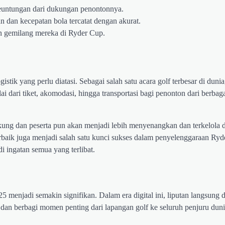
keuntungan dari dukungan penontonnya.
n dan kecepatan bola tercatat dengan akurat.
an gemilang mereka di Ryder Cup.
tik yang perlu diatasi. Sebagai salah satu acara golf terbesar di dunia
 dari tiket, akomodasi, hingga transportasi bagi penonton dari berbag
kung dan peserta pun akan menjadi lebih menyenangkan dan terkelola 
erbaik juga menjadi salah satu kunci sukses dalam penyelenggaraan Ry
 ingatan semua yang terlibat.
menjadi semakin signifikan. Dalam era digital ini, liputan langsung 
dan berbagi momen penting dari lapangan golf ke seluruh penjuru duni