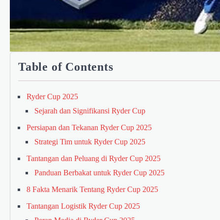
Table of Contents
Ryder Cup 2025
Sejarah dan Signifikansi Ryder Cup
Persiapan dan Tekanan Ryder Cup 2025
Strategi Tim untuk Ryder Cup 2025
Tantangan dan Peluang di Ryder Cup 2025
Panduan Berbakat untuk Ryder Cup 2025
8 Fakta Menarik Tentang Ryder Cup 2025
Tantangan Logistik Ryder Cup 2025