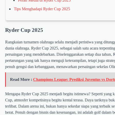
Peran Media di Ryder Cup 2025
Tips Menghadapi Ryder Cup 2025
Ryder Cup 2025
Rangkaian turnamen olahraga selalu menjadi peristiwa yang ditun
dunia olahraga. Ryder Cup 2025, sebagai salah satu acara terpentin
persaingan yang mendebarkan. Diselenggarakan setiap dua tahun, 
pertarungan yang tak hanya menguji keterampilan, tetapi juga strat
penuh gengsi dan kebanggaan, menawarkan persaingan sekelas Olimp
Read More :
Champions League: Prediksi Juventus vs Dor
Mengapa Ryder Cup 2025 menjadi begitu istimewa? Seperti yang ki
Cup, atmosfer kompetisinya begitu kental terasa. Daya tariknya buk
terlibat. Dalam arena ini, bukan hanya sekedar siapa yang terbaik s
berat. Penuh dengan bisnis dan kesenangan, ini adalah golf dalam 