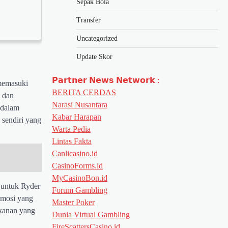
Sepak Bola
Transfer
Uncategorized
Update Skor
𝗣𝗮𝗿𝘁𝗻𝗲𝗿 𝗡𝗲𝘄𝘀 𝗡𝗲𝘁𝘄𝗼𝗿𝗸 :
 memasuki
BERITA CERDAS
n dan
Narasi Nusantara
 dalam
Kabar Harapan
 sendiri yang
Warta Pedia
Lintas Fakta
Canlicasino.id
CasinoForms.id
MyCasinoBon.id
 untuk Ryder
Forum Gambling
 emosi yang
Master Poker
ekanan yang
Dunia Virtual Gambling
FireScattersCasino.id