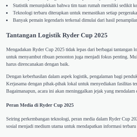
Statistik menunjukkan bahwa tim tuan rumah memiliki sedikit 
Teknologi terbaru diterapkan untuk memastikan setiap pergeraka
Banyak pemain legendaris terkenal dimulai dari hasil penampil
Tantangan Logistik Ryder Cup 2025
Mengadakan Ryder Cup 2025 tidak lepas dari berbagai tantangan logis
untuk menyambut ribuan penonton juga menjadi fokus penting. Mulai
harus direncanakan dengan baik.
Dengan keberhasilan dalam aspek logistik, pengalaman bagi pendu
Kerjasama dengan pihak-pihak lokal untuk menyediakan fasilitas t
Bagaimanapun, acara ini akan meninggalkan jejak yang mendalam di
Peran Media di Ryder Cup 2025
Seiring perkembangan teknologi, peran media dalam Ryder Cup 2025 
sosial menjadi medium utama untuk mendapatkan informasi terbaru 