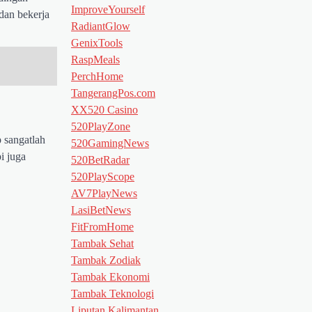
ImproveYourself
dan bekerja
RadiantGlow
GenixTools
RaspMeals
PerchHome
TangerangPos.com
XX520 Casino
520PlayZone
 sangatlah
520GamingNews
i juga
520BetRadar
520PlayScope
AV7PlayNews
LasiBetNews
FitFromHome
Tambak Sehat
Tambak Zodiak
Tambak Ekonomi
Tambak Teknologi
Liputan Kalimantan