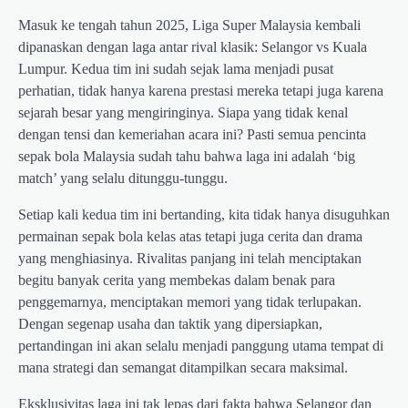
Masuk ke tengah tahun 2025, Liga Super Malaysia kembali
dipanaskan dengan laga antar rival klasik: Selangor vs Kuala
Lumpur. Kedua tim ini sudah sejak lama menjadi pusat
perhatian, tidak hanya karena prestasi mereka tetapi juga karena
sejarah besar yang mengiringinya. Siapa yang tidak kenal
dengan tensi dan kemeriahan acara ini? Pasti semua pencinta
sepak bola Malaysia sudah tahu bahwa laga ini adalah ‘big
match’ yang selalu ditunggu-tunggu.
Setiap kali kedua tim ini bertanding, kita tidak hanya disuguhkan
permainan sepak bola kelas atas tetapi juga cerita dan drama
yang menghiasinya. Rivalitas panjang ini telah menciptakan
begitu banyak cerita yang membekas dalam benak para
penggemarnya, menciptakan memori yang tidak terlupakan.
Dengan segenap usaha dan taktik yang dipersiapkan,
pertandingan ini akan selalu menjadi panggung utama tempat di
mana strategi dan semangat ditampilkan secara maksimal.
Eksklusivitas laga ini tak lepas dari fakta bahwa Selangor dan