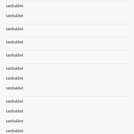
tambakbet
tambakbet
tambakbet
tambakbet
tambakbet
tambakbet
tambakbet
tambakbet
tambakbet
tambakbet
tambakbet
tambakbet