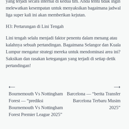
yang terjadi secara internal di kedua tim. Anda tentu tidak ingin
melewatkan kesempatan untuk menyaksikan bagaimana jadwal
liga super kali ini akan memberikan kejutan.
H3: Pertarungan di Lini Tengah
Lini tengah selalu menjadi faktor penentu dalam menang atau
kalahnya sebuah pertandingan. Bagaimana Selangor dan Kuala
Lumpur mengatur strategi mereka untuk mendominasi area ini?
Saksikan dan rasakan ketegangan yang terjadi di setiap detik
pertandingan!
Post
⟵
⟶
navigation
Bournemouth Vs Nottingham
Barcelona — “berita Transfer
Forest — “prediksi
Barcelona Terbaru Musim
Bournemouth Vs Nottingham
2025”
Forest Premier League 2025”