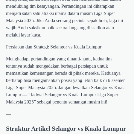
mendukung tim kesayangan. Pertandingan ini diharapkan
menjadi salah satu atraksi utama dalam musim Liga Super
Malaysia 2025. Jika Anda seorang pecinta sepak bola, laga ini
wajib Anda saksikan baik secara langsung di stadion atau
melalui layar kaca.
Persiapan dan Strategi: Selangor vs Kuala Lumpur
Menghadapi pertandingan yang dinanti-nanti, kedua tim
tentunya sudah mengadakan berbagai persiapan untuk
memastikan kemenangan berada di pihak mereka. Keduanya
berharap bisa mengamankan posisi yang lebih baik di klasemen
Liga Super Malaysia 2025. Jangan lewatkan Selangor vs Kuala
Lumpur — “Jadwal Selangor vs Kuala Lumpur Liga Super
Malaysia 2025” sebagai penentu semangat musim ini!
—
Struktur Artikel Selangor vs Kuala Lumpur