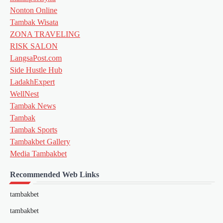
Nonton Online
Tambak Wisata
ZONA TRAVELING
RISK SALON
LangsaPost.com
Side Hustle Hub
LadakhExpert
WellNest
Tambak News
Tambak
Tambak Sports
Tambakbet Gallery
Media Tambakbet
Recommended Web Links
tambakbet
tambakbet