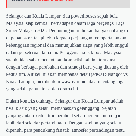
Selangor dan Kuala Lumpur, dua powerhouses sepak bola
Malaysia, siap kembali berhadapan dalam laga bergengsi Liga
Super Malaysia 2025. Pertandingan ini bukan hanya soal angka
di papan skor, tetapi lebih kepada perjuangan mempertahankan
kebanggaan regional dan menunjukkan siapa yang lebih unggul
dalam perseteruan lama ini. Penggemar sepak bola Malaysia
sudah tidak sabar menantikan kompetisi kali ini, terutama
dengan berbagai perubahan dan strategi baru yang diusung oleh
kedua tim. Artikel ini akan membahas detail jadwal Selangor vs
Kuala Lumpur, memberikan wawasan mendalam tentang laga
yang selalu penuh tensi dan drama ini.
Dalam konteks olahraga, Selangor dan Kuala Lumpur adalah
rival klasik yang selalu memanaskan gelanggang. Sejarah
panjang antara kedua tim membuat setiap pertemuan menjadi
lebih dari sekadar pertandingan. Dengan stadion yang selalu
dipenuhi para pendukung fanatik, atmosfer pertandingan tentu