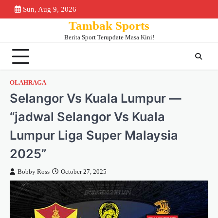
Skip
Sun, Aug 9, 2026
Beranda
Piala
Berita
Bursa
Jadwa
to
Tambak Sports
Dunia
Bola
Transfer
&
content
2026
Klase
Berita Sport Terupdate Masa Kini!
OLAHRAGA
Selangor Vs Kuala Lumpur —
“jadwal Selangor Vs Kuala
Lumpur Liga Super Malaysia
2025”
Bobby Ross
October 27, 2025