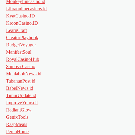
Monkeyfuncasino.id
Libraonlinecasinos.id
KyatCasino.ID
KroonCasino.ID
LearnCraft
CreatorPlaybook
BudgetVoyager
ManifestSoul
RoyalCasinoHub
Samosa Casino
MeulabohNews.id
TabananPost.id
BabelNews.id
TimurUpdate.id
ImproveYourself
RadiantGlow
GenixTools
RaspMeals
PerchHome