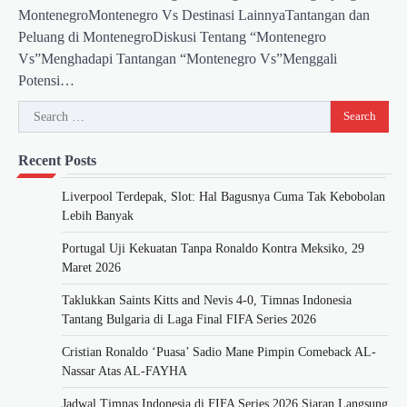
MontenegroMontenegro Vs Destinasi LainnyaTantangan dan
Peluang di MontenegroDiskusi Tentang “Montenegro
Vs”Menghadapi Tantangan “Montenegro Vs”Menggali
Potensi…
Search
for:
Recent Posts
Liverpool Terdepak, Slot: Hal Bagusnya Cuma Tak Kebobolan
Lebih Banyak
Portugal Uji Kekuatan Tanpa Ronaldo Kontra Meksiko, 29
Maret 2026
Taklukkan Saints Kitts and Nevis 4-0, Timnas Indonesia
Tantang Bulgaria di Laga Final FIFA Series 2026
Cristian Ronaldo ‘Puasa’ Sadio Mane Pimpin Comeback AL-
Nassar Atas AL-FAYHA
Jadwal Timnas Indonesia di FIFA Series 2026 Siaran Langsung