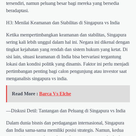
tersendiri, namun peluang besar bagi mereka yang bersedia
beradaptasi.
H3: Menilai Keamanan dan Stabilitas di Singapura vs India
Ketika mempertimbangkan keamanan dan stabilitas, Singapura
sering kali lebih unggul dalam hal ini. Negara ini dikenal dengan
tingkat kejahatan yang rendah dan sistem hukum yang ketat. Di
sisi lain, situasi keamanan di India bisa bervariasi tergantung
lokasi dan kondisi politik yang dinamis. Faktor ini perlu menjadi
pertimbangan penting bagi calon pengunjung atau investor saat
menganalisis singapura vs india.
Read More :
Barca Vs Elche
—Diskusi Detil: Tantangan dan Peluang di Singapura vs India
Dalam dunia bisnis dan perdagangan internasional, Singapura
dan India sama-sama memiliki posisi strategis. Namun, kedua