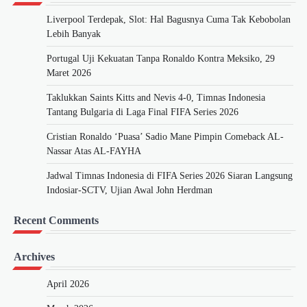
Liverpool Terdepak, Slot: Hal Bagusnya Cuma Tak Kebobolan
Lebih Banyak
Portugal Uji Kekuatan Tanpa Ronaldo Kontra Meksiko, 29
Maret 2026
Taklukkan Saints Kitts and Nevis 4-0, Timnas Indonesia
Tantang Bulgaria di Laga Final FIFA Series 2026
Cristian Ronaldo ‘Puasa’ Sadio Mane Pimpin Comeback AL-
Nassar Atas AL-FAYHA
Jadwal Timnas Indonesia di FIFA Series 2026 Siaran Langsung
Indosiar-SCTV, Ujian Awal John Herdman
Recent Comments
Archives
April 2026