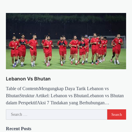
Lebanon Vs Bhutan
Table of ContentsMengungkap Daya Tarik Lebanon vs
BhutanStruktur Artikel: Lebanon vs BhutanLebanon vs Bhutan
dalam PerspektifAksi 7 Tindakan yang Berhubungan…
Search
for:
Recent Posts