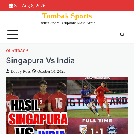
Skip
Sat, Aug 8, 2026
Beranda
Piala
Berita
Bursa
Jadwa
to
Tambak Sports
Dunia
Bola
Transfer
&
content
2026
Klase
Berita Sport Terupdate Masa Kini!
OLAHRAGA
Singapura Vs India
Bobby Ross
October 10, 2025