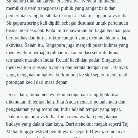
Singapura dikenal karena efisiensinya. Negara ini dikenal
memiliki sistem transportasi publik yang sangat baik dan
pemerintah yang bersih dari korupsi. Dalam singapura vs india,
Singapura sering kali dipilih sebagai destinasi untuk pertemuan
bisnis internasional. Kota ini menawarkan berbagai layanan jasa
berkualitas dan infrastruktur canggih yang memudahkan setiap
aktivitas. Selain itu, Singapura juga menjadi pusat kuliner yang
menawarkan berbagai pilihan makanan dari seluruh dunia,
termasuk masakan India! Relatif kecil dan padat, Singapura
menawarkan suasana nyaman dan tertata dengan rinci. Banyak
yang mengatakan bahwa berkunjung ke sini seperti menikmati
potongan kecil dari masa depan.
Di sisi lain, India menawarkan keragaman yang tidak bisa
ditemukan di tempat lain. Jika Anda mencari petualangan dan
pengalaman yang memikat, India adalah tempat yang tepat.
Dalam singapura vs india, India menawarkan pengalaman
budaya yang dalam dan kaya. Dari arsitektur megah seperti Taj
Mahal hingga festival penuh warna seperti Diwali, semuanya