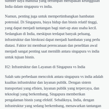
sumber daya manusia yang berlimpah merupakan keunggulan
India dalam singapura vs india.
Namun, penting juga untuk mempertimbangkan hambatan
potensial. Di Singapura, biaya hidup dan bisnis relatif tinggi,
yang dapat menjadi tantangan bagi start-up atau usaha kecil.
Sedangkan di India, meskipun terdapat banyak peluang,
infrastruktur dan birokrasi dapat menjadi hambatan yang perlu
diatasi. Faktor ini membuat perencanaan dan penelitian awal
menjadi sangat penting saat memilih antara singapura vs india
untuk tujuan bisnis.
H2: Infrastruktur dan Layanan di Singapura vs India
Salah satu perbedaan mencolok antara singapura vs india adalah
kualitas infrastruktur dan layanan publik. Dengan sistem
transportasi yang efisien, layanan publik yang terpercaya, dan
teknologi yang berkembang, Singapura memberikan
pengalaman bisnis yang efektif. Sebaliknya, India, dengan
infrastruktur yang sedang berkembang, menawarkan tantangan