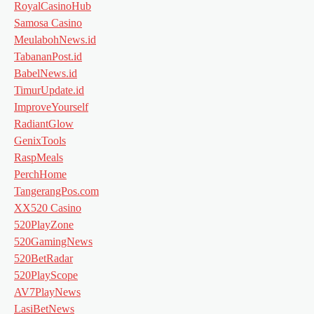
RoyalCasinoHub
Samosa Casino
MeulabohNews.id
TabananPost.id
BabelNews.id
TimurUpdate.id
ImproveYourself
RadiantGlow
GenixTools
RaspMeals
PerchHome
TangerangPos.com
XX520 Casino
520PlayZone
520GamingNews
520BetRadar
520PlayScope
AV7PlayNews
LasiBetNews