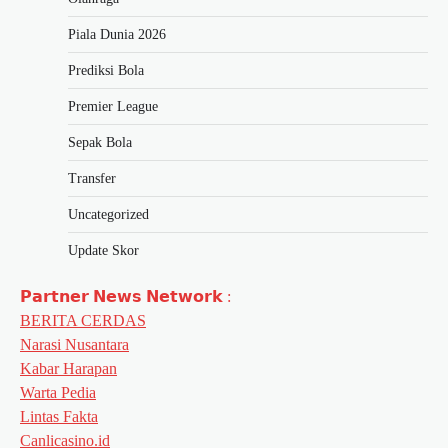
Piala Dunia 2026
Prediksi Bola
Premier League
Sepak Bola
Transfer
Uncategorized
Update Skor
𝗣𝗮𝗿𝘁𝗻𝗲𝗿 𝗡𝗲𝘄𝘀 𝗡𝗲𝘁𝘄𝗼𝗿𝗸 :
BERITA CERDAS
Narasi Nusantara
Kabar Harapan
Warta Pedia
Lintas Fakta
Canlicasino.id