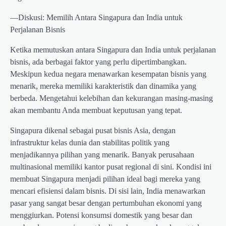
—Diskusi: Memilih Antara Singapura dan India untuk
Perjalanan Bisnis
Ketika memutuskan antara Singapura dan India untuk perjalanan
bisnis, ada berbagai faktor yang perlu dipertimbangkan.
Meskipun kedua negara menawarkan kesempatan bisnis yang
menarik, mereka memiliki karakteristik dan dinamika yang
berbeda. Mengetahui kelebihan dan kekurangan masing-masing
akan membantu Anda membuat keputusan yang tepat.
Singapura dikenal sebagai pusat bisnis Asia, dengan
infrastruktur kelas dunia dan stabilitas politik yang
menjadikannya pilihan yang menarik. Banyak perusahaan
multinasional memiliki kantor pusat regional di sini. Kondisi ini
membuat Singapura menjadi pilihan ideal bagi mereka yang
mencari efisiensi dalam bisnis. Di sisi lain, India menawarkan
pasar yang sangat besar dengan pertumbuhan ekonomi yang
menggiurkan. Potensi konsumsi domestik yang besar dan