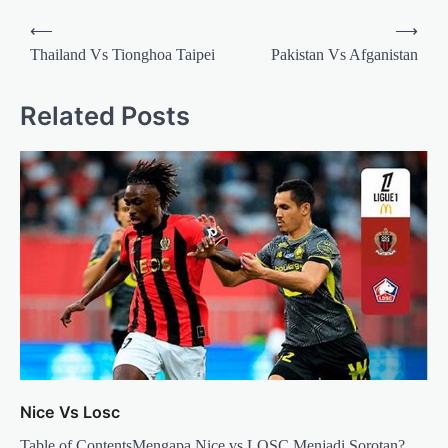
Post
⟵
⟶
navigation
Thailand Vs Tionghoa Taipei
Pakistan Vs Afganistan
Related Posts
Nice Vs Losc
Table of ContentsMengapa Nice vs LOSC Menjadi Sorotan?