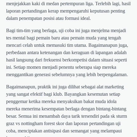
menjejakkan kaki di medan pertempuran liga. Terlebih lagi, hasil
laporan pertandingan kerap mempengaruhi keputusan penting
dalam penempatan posisi atau formasi ideal.
Bagi tim-tim yang berlaga, uji coba ini juga menjelma menjadi
tes mental bagi pemain baru atau pemain muda yang tengah
mencari celah untuk memasuki tim utama. Bagaimanapun juga,
perbedaan antara ketenangan dan keraguan di lapangan adalah
hasil langsung dari frekuensi berkompetisi dalam situasi seperti
ini. Setiap momen menjadi penentu seberapa siap mereka
menggantikan generasi sebelumnya yang lebih berpengalaman.
Bagaimanapun, praktik ini juga dilihat sebagai alat marketing
yang sangat efektif bagi klub. Bayangkan kesemutan setiap
penggemar ketika mereka menyaksikan bakat muda idola
mereka menerima kesempatan berlaga dengan bintang-bintang
besar. Semua ini menambah daya tarik tersendiri pada sk sturm
graz vs nottingham forest skor dan laporan pertandingan uji
coba, menciptakan antisipasi dan semangat yang melampaui