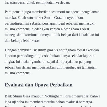
harapan besar untuk peningkatan ke depan.
Para pemain juga memberikan testimoni mengenai pengalaman
mereka. Salah satu striker Sturm Graz menyebutkan
pertandingan ini sebagai persiapan ideal sebelum memasuki
musim kompetisi. Sedangkan kapten Nottingham Forest
menegaskan komitmen timnya untuk belajar dari kekalahan ini
dan bekerja lebih keras.
Dengan demikian, sk sturm graz vs nottingham forest skor dan
laporan pertandingan uji coba bukan hanya sekadar laporan
angka. Ini adalah gambaran sejati dari perjalanan panjang
sebuah tim dalam mempersiapkan diri menghadapi tantangan
musim kompetisi.
Evaluasi dan Upaya Perbaikan
Baik Sturm Graz maupun Nottingham Forest menyadari bahwa
laga uji coba ini memberi mereka bahan evaluasi berharga.