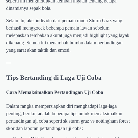
seperti ini menghidupkan kembali ingatan tentang betapa
dinamisnya sepak bola.
Selain itu, aksi individu dari pemain muda Sturm Graz yang
berhasil menggocek beberapa pemain lawan sebelum
melepaskan tembakan akurat juga menjadi highlight yang layak
dikenang. Semua ini menambah bumbu dalam pertandingan
yang sarat akan taktik dan emosi.
—
Tips Bertanding di Laga Uji Coba
Cara Memaksimalkan Pertandingan Uji Coba
Dalam rangka mempersiapkan diri menghadapi laga-laga
penting, berikut adalah beberapa tips untuk memaksimalkan
pertandingan uji coba seperti sk sturm graz vs nottingham forest
skor dan laporan pertandingan uji coba: