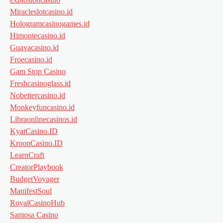
Miracleslotcasino.id
Hologramcasinogames.id
Himontecasino.id
Guavacasino.id
Froecasino.id
Gam Stop Casino
Freshcasinoglass.id
Nobettercasino.id
Monkeyfuncasino.id
Libraonlinecasinos.id
KyatCasino.ID
KroonCasino.ID
LearnCraft
CreatorPlaybook
BudgetVoyager
ManifestSoul
RoyalCasinoHub
Samosa Casino