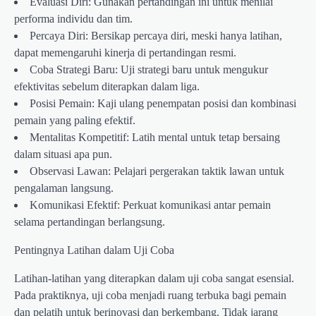
Evaluasi Diri: Gunakan pertandingan ini untuk menilai
performa individu dan tim.
Percaya Diri: Bersikap percaya diri, meski hanya latihan,
dapat memengaruhi kinerja di pertandingan resmi.
Coba Strategi Baru: Uji strategi baru untuk mengukur
efektivitas sebelum diterapkan dalam liga.
Posisi Pemain: Kaji ulang penempatan posisi dan kombinasi
pemain yang paling efektif.
Mentalitas Kompetitif: Latih mental untuk tetap bersaing
dalam situasi apa pun.
Observasi Lawan: Pelajari pergerakan taktik lawan untuk
pengalaman langsung.
Komunikasi Efektif: Perkuat komunikasi antar pemain
selama pertandingan berlangsung.
Pentingnya Latihan dalam Uji Coba
Latihan-latihan yang diterapkan dalam uji coba sangat esensial.
Pada praktiknya, uji coba menjadi ruang terbuka bagi pemain
dan pelatih untuk berinovasi dan berkembang. Tidak jarang