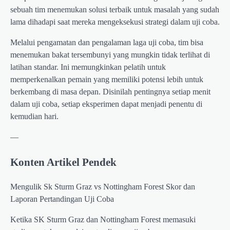
sebuah tim menemukan solusi terbaik untuk masalah yang sudah
lama dihadapi saat mereka mengeksekusi strategi dalam uji coba.
Melalui pengamatan dan pengalaman laga uji coba, tim bisa
menemukan bakat tersembunyi yang mungkin tidak terlihat di
latihan standar. Ini memungkinkan pelatih untuk
memperkenalkan pemain yang memiliki potensi lebih untuk
berkembang di masa depan. Disinilah pentingnya setiap menit
dalam uji coba, setiap eksperimen dapat menjadi penentu di
kemudian hari.
—
Konten Artikel Pendek
Mengulik Sk Sturm Graz vs Nottingham Forest Skor dan
Laporan Pertandingan Uji Coba
Ketika SK Sturm Graz dan Nottingham Forest memasuki