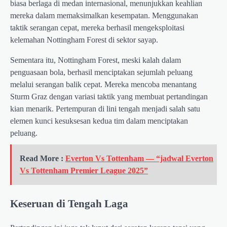
biasa berlaga di medan internasional, menunjukkan keahlian
mereka dalam memaksimalkan kesempatan. Menggunakan
taktik serangan cepat, mereka berhasil mengeksploitasi
kelemahan Nottingham Forest di sektor sayap.
Sementara itu, Nottingham Forest, meski kalah dalam
penguasaan bola, berhasil menciptakan sejumlah peluang
melalui serangan balik cepat. Mereka mencoba menantang
Sturm Graz dengan variasi taktik yang membuat pertandingan
kian menarik. Pertempuran di lini tengah menjadi salah satu
elemen kunci kesuksesan kedua tim dalam menciptakan
peluang.
Read More :
Everton Vs Tottenham — “jadwal Everton
Vs Tottenham Premier League 2025”
Keseruan di Tengah Laga