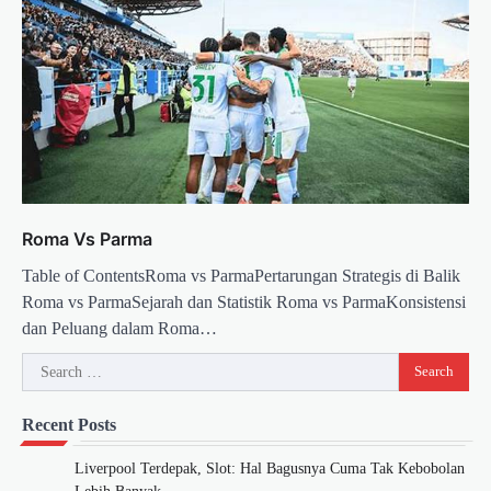
Roma Vs Parma
Table of ContentsRoma vs ParmaPertarungan Strategis di Balik
Roma vs ParmaSejarah dan Statistik Roma vs ParmaKonsistensi
dan Peluang dalam Roma…
Search
for:
Recent Posts
Liverpool Terdepak, Slot: Hal Bagusnya Cuma Tak Kebobolan