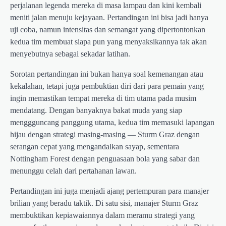
perjalanan legenda mereka di masa lampau dan kini kembali
meniti jalan menuju kejayaan. Pertandingan ini bisa jadi hanya
uji coba, namun intensitas dan semangat yang dipertontonkan
kedua tim membuat siapa pun yang menyaksikannya tak akan
menyebutnya sebagai sekadar latihan.
Sorotan pertandingan ini bukan hanya soal kemenangan atau
kekalahan, tetapi juga pembuktian diri dari para pemain yang
ingin memastikan tempat mereka di tim utama pada musim
mendatang. Dengan banyaknya bakat muda yang siap
menggguncang panggung utama, kedua tim memasuki lapangan
hijau dengan strategi masing-masing — Sturm Graz dengan
serangan cepat yang mengandalkan sayap, sementara
Nottingham Forest dengan penguasaan bola yang sabar dan
menunggu celah dari pertahanan lawan.
Pertandingan ini juga menjadi ajang pertempuran para manajer
brilian yang beradu taktik. Di satu sisi, manajer Sturm Graz
membuktikan kepiawaiannya dalam meramu strategi yang