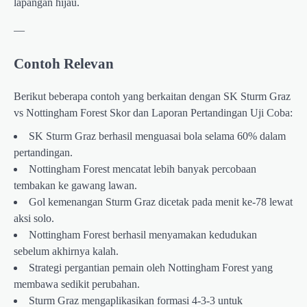
lapangan hijau.
—
Contoh Relevan
Berikut beberapa contoh yang berkaitan dengan SK Sturm Graz
vs Nottingham Forest Skor dan Laporan Pertandingan Uji Coba:
SK Sturm Graz berhasil menguasai bola selama 60% dalam
pertandingan.
Nottingham Forest mencatat lebih banyak percobaan
tembakan ke gawang lawan.
Gol kemenangan Sturm Graz dicetak pada menit ke-78 lewat
aksi solo.
Nottingham Forest berhasil menyamakan kedudukan
sebelum akhirnya kalah.
Strategi pergantian pemain oleh Nottingham Forest yang
membawa sedikit perubahan.
Sturm Graz mengaplikasikan formasi 4-3-3 untuk