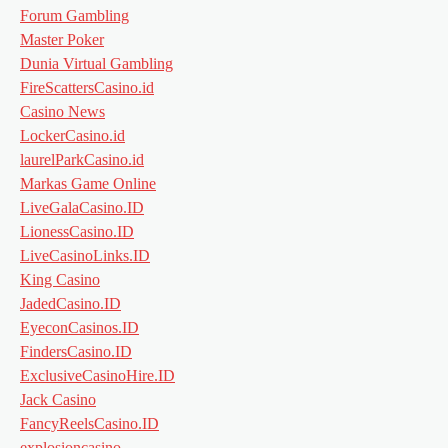
Forum Gambling
Master Poker
Dunia Virtual Gambling
FireScattersCasino.id
Casino News
LockerCasino.id
laurelParkCasino.id
Markas Game Online
LiveGalaCasino.ID
LionessCasino.ID
LiveCasinoLinks.ID
King Casino
JadedCasino.ID
EyeconCasinos.ID
FindersCasino.ID
ExclusiveCasinoHire.ID
Jack Casino
FancyReelsCasino.ID
explosioncasino