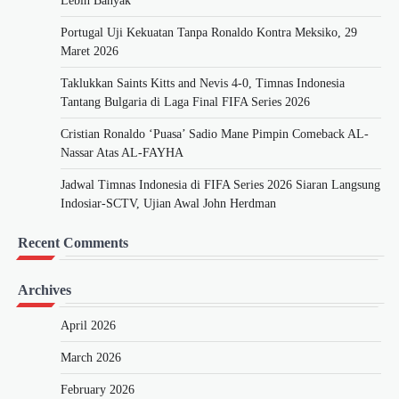
Lebih Banyak
Portugal Uji Kekuatan Tanpa Ronaldo Kontra Meksiko, 29
Maret 2026
Taklukkan Saints Kitts and Nevis 4-0, Timnas Indonesia
Tantang Bulgaria di Laga Final FIFA Series 2026
Cristian Ronaldo ‘Puasa’ Sadio Mane Pimpin Comeback AL-
Nassar Atas AL-FAYHA
Jadwal Timnas Indonesia di FIFA Series 2026 Siaran Langsung
Indosiar-SCTV, Ujian Awal John Herdman
Recent Comments
Archives
April 2026
March 2026
February 2026