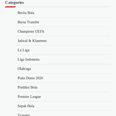
Categories
Berita Bola
Bursa Transfer
Champions UEFA
Jadwal & Klasemen
La Liga
Liga Indonesia
Olahraga
Piala Dunia 2026
Prediksi Bola
Premier League
Sepak Bola
Transfer