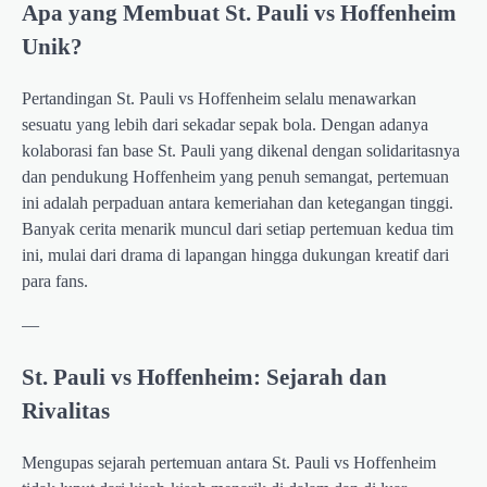
Apa yang Membuat St. Pauli vs Hoffenheim
Unik?
Pertandingan St. Pauli vs Hoffenheim selalu menawarkan
sesuatu yang lebih dari sekadar sepak bola. Dengan adanya
kolaborasi fan base St. Pauli yang dikenal dengan solidaritasnya
dan pendukung Hoffenheim yang penuh semangat, pertemuan
ini adalah perpaduan antara kemeriahan dan ketegangan tinggi.
Banyak cerita menarik muncul dari setiap pertemuan kedua tim
ini, mulai dari drama di lapangan hingga dukungan kreatif dari
para fans.
—
St. Pauli vs Hoffenheim: Sejarah dan
Rivalitas
Mengupas sejarah pertemuan antara St. Pauli vs Hoffenheim