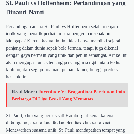
St. Pauli vs Hoffenheim: Pertandingan yang
Dinanti-Nanti
Pertandingan antara St. Pauli vs Hoffenheim selalu menjadi
topik yang menarik perhatian para penggemar sepak bola.
Mengapa? Karena kedua tim ini tidak hanya memiliki sejarah
panjang dalam dunia sepak bola Jerman, tetapi juga dikenal
dengan gaya bermain yang unik dan penuh semangat. Artikel ini
akan mengupas tuntas tentang persaingan sengit antara kedua
klub ini, dari segi permainan, pemain kunci, hingga prediksi
hasil akhir.
Read More :
Juventude Vs Bragantino: Perebutan Poin
Berharga Di Liga Brasil Yang Memanas
St. Pauli, klub yang berbasis di Hamburg, dikenal karena
dukungannya yang fanatik dan identitas klub yang kuat.
Menawarkan suasana unik, St. Pauli mendapatkan tempat yang