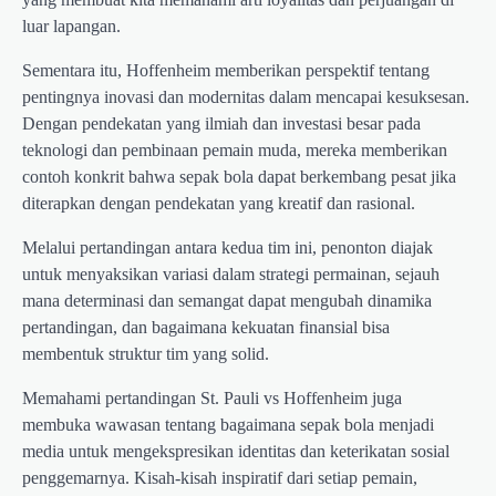
luar lapangan.
Sementara itu, Hoffenheim memberikan perspektif tentang
pentingnya inovasi dan modernitas dalam mencapai kesuksesan.
Dengan pendekatan yang ilmiah dan investasi besar pada
teknologi dan pembinaan pemain muda, mereka memberikan
contoh konkrit bahwa sepak bola dapat berkembang pesat jika
diterapkan dengan pendekatan yang kreatif dan rasional.
Melalui pertandingan antara kedua tim ini, penonton diajak
untuk menyaksikan variasi dalam strategi permainan, sejauh
mana determinasi dan semangat dapat mengubah dinamika
pertandingan, dan bagaimana kekuatan finansial bisa
membentuk struktur tim yang solid.
Memahami pertandingan St. Pauli vs Hoffenheim juga
membuka wawasan tentang bagaimana sepak bola menjadi
media untuk mengekspresikan identitas dan keterikatan sosial
penggemarnya. Kisah-kisah inspiratif dari setiap pemain,