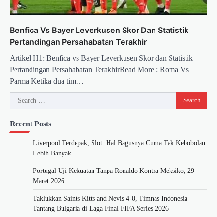
Benfica Vs Bayer Leverkusen Skor Dan Statistik
Pertandingan Persahabatan Terakhir
Artikel H1: Benfica vs Bayer Leverkusen Skor dan Statistik
Pertandingan Persahabatan TerakhirRead More : Roma Vs
Parma Ketika dua tim…
Search
for:
Recent Posts
Liverpool Terdepak, Slot: Hal Bagusnya Cuma Tak Kebobolan
Lebih Banyak
Portugal Uji Kekuatan Tanpa Ronaldo Kontra Meksiko, 29
Maret 2026
Taklukkan Saints Kitts and Nevis 4-0, Timnas Indonesia
Tantang Bulgaria di Laga Final FIFA Series 2026