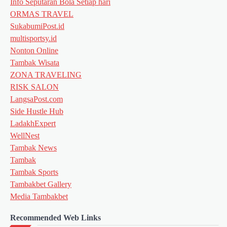
Info Seputaran Bola Setiap hari
ORMAS TRAVEL
SukabumiPost.id
multisportsy.id
Nonton Online
Tambak Wisata
ZONA TRAVELING
RISK SALON
LangsaPost.com
Side Hustle Hub
LadakhExpert
WellNest
Tambak News
Tambak
Tambak Sports
Tambakbet Gallery
Media Tambakbet
Recommended Web Links