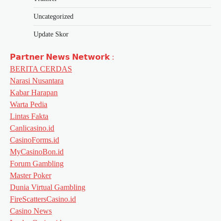
Uncategorized
Update Skor
𝗣𝗮𝗿𝘁𝗻𝗲𝗿 𝗡𝗲𝘄𝘀 𝗡𝗲𝘁𝘄𝗼𝗿𝗸 :
BERITA CERDAS
Narasi Nusantara
Kabar Harapan
Warta Pedia
Lintas Fakta
Canlicasino.id
CasinoForms.id
MyCasinoBon.id
Forum Gambling
Master Poker
Dunia Virtual Gambling
FireScattersCasino.id
Casino News