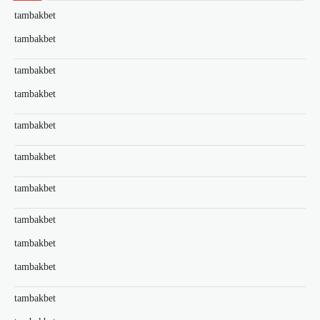
tambakbet
tambakbet
tambakbet
tambakbet
tambakbet
tambakbet
tambakbet
tambakbet
tambakbet
tambakbet
tambakbet