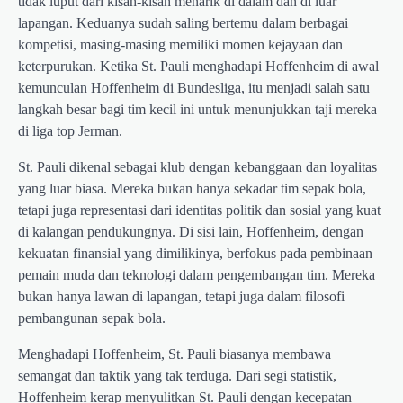
tidak luput dari kisah-kisah menarik di dalam dan di luar
lapangan. Keduanya sudah saling bertemu dalam berbagai
kompetisi, masing-masing memiliki momen kejayaan dan
keterpurukan. Ketika St. Pauli menghadapi Hoffenheim di awal
kemunculan Hoffenheim di Bundesliga, itu menjadi salah satu
langkah besar bagi tim kecil ini untuk menunjukkan taji mereka
di liga top Jerman.
St. Pauli dikenal sebagai klub dengan kebanggaan dan loyalitas
yang luar biasa. Mereka bukan hanya sekadar tim sepak bola,
tetapi juga representasi dari identitas politik dan sosial yang kuat
di kalangan pendukungnya. Di sisi lain, Hoffenheim, dengan
kekuatan finansial yang dimilikinya, berfokus pada pembinaan
pemain muda dan teknologi dalam pengembangan tim. Mereka
bukan hanya lawan di lapangan, tetapi juga dalam filosofi
pembangunan sepak bola.
Menghadapi Hoffenheim, St. Pauli biasanya membawa
semangat dan taktik yang tak terduga. Dari segi statistik,
Hoffenheim kerap menyulitkan St. Pauli dengan kecepatan