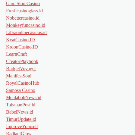
Gam Stop Casino
Freshcasinoglass.id
Nobettercasino.id
Monkeyfuncasino.id
Libraonlinecasinos.id
KyatCasino.ID
KroonCasino.ID
LearnCraft
CreatorPlaybook
BudgetVoyager
ManifestSoul
RoyalCasinoHub
Samosa Casino
MeulabohNews.id
TabananPost.id
BabelNews.id
TimurUpdate.id
ImproveYourself
RadiantGlow