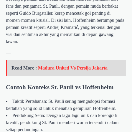
fans dan pengamat. St. Pauli, dengan pemain muda berbakat
seperti Guido Burgstaller, kerap mencetak gol penting di
momen-momen krusial. Di sisi lain, Hoffenheim bertumpu pada
pemain kreatif seperti Andrej Kramarić, yang terkenal dengan
visi dan sentuhan akhir yang mematikan di depan gawang
lawan.
—
Read More :
Madura United Vs Persija Jakarta
Contoh Konteks St. Pauli vs Hoffenheim
Taktik Pertahanan: St. Pauli sering mengadopsi formasi
bertahan yang solid untuk menahan gempuran Hoffenheim.
Pendukung Setia: Dengan lagu-lagu unik dan koreografi
kreatif, pendukung St. Pauli memberi warna tersendiri dalam
setiap pertandingan.