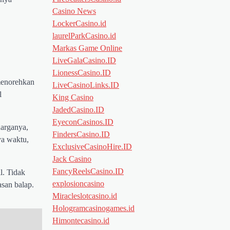
Casino News
LockerCasino.id
laurelParkCasino.id
Markas Game Online
LiveGalaCasino.ID
LionessCasino.ID
 menorehkan
LiveCasinoLinks.ID
l
King Casino
JadedCasino.ID
EyeconCasinos.ID
uarganya,
FindersCasino.ID
ya waktu,
ExclusiveCasinoHire.ID
Jack Casino
FancyReelsCasino.ID
l. Tidak
explosioncasino
asan balap.
Miracleslotcasino.id
Hologramcasinogames.id
Himontecasino.id