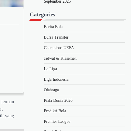
September 2025
Categories
Berita Bola
Bursa Transfer
Champions UEFA
Jadwal & Klasemen
La Liga
Liga Indonesia
Olahraga
Piala Dunia 2026
l Jerman
ng
Prediksi Bola
tif yang
Premier League