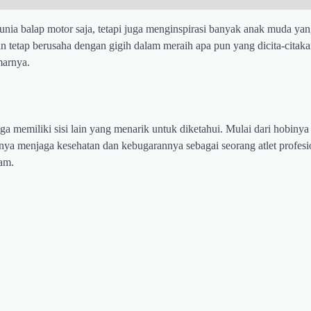
unia balap motor saja, tetapi juga menginspirasi banyak anak muda ya
n tetap berusaha dengan gigih dalam meraih apa pun yang dicita-citaka
marnya.
a memiliki sisi lain yang menarik untuk diketahui. Mulai dari hobinya 
ranya menjaga kesehatan dan kebugarannya sebagai seorang atlet profesi
am.