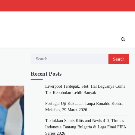
Beranda
Piala
Berita
Bursa
Jadwa
Dunia
Bola
Transfer
&
2026
Klase
Search
for:
Recent Posts
Liverpool Terdepak, Slot: Hal Bagusnya Cuma
Tak Kebobolan Lebih Banyak
Portugal Uji Kekuatan Tanpa Ronaldo Kontra
Meksiko, 29 Maret 2026
Taklukkan Saints Kitts and Nevis 4-0, Timnas
Indonesia Tantang Bulgaria di Laga Final FIFA
Series 2026