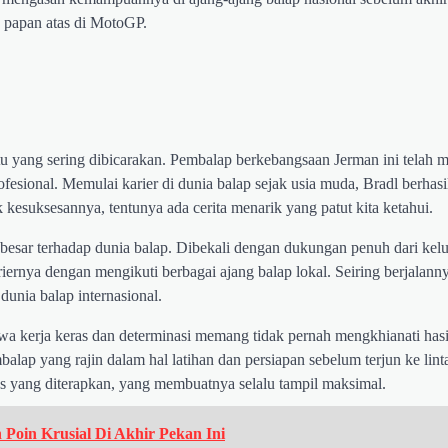
 papan atas di MotoGP.
atu yang sering dibicarakan. Pembalap berkebangsaan Jerman ini telah
esional. Memulai karier di dunia balap sejak usia muda, Bradl berhasi
 kesuksesannya, tentunya ada cerita menarik yang patut kita ketahui.
besar terhadap dunia balap. Dibekali dengan dukungan penuh dari kel
ernya dengan mengikuti berbagai ajang balap lokal. Seiring berjalann
dunia balap internasional.
hwa kerja keras dan determinasi memang tidak pernah mengkhianati hasi
lap yang rajin dalam hal latihan dan persiapan sebelum terjun ke lint
sus yang diterapkan, yang membuatnya selalu tampil maksimal.
Poin Krusial Di Akhir Pekan Ini