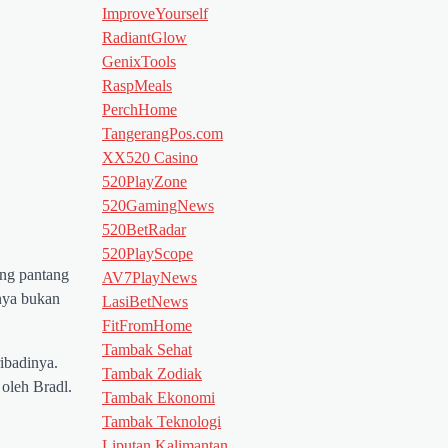
ImproveYourself
RadiantGlow
GenixTools
RaspMeals
PerchHome
TangerangPos.com
XX520 Casino
520PlayZone
520GamingNews
520BetRadar
520PlayScope
ang pantang
AV7PlayNews
nya bukan
LasiBetNews
FitFromHome
Tambak Sehat
ibadinya.
Tambak Zodiak
 oleh Bradl.
Tambak Ekonomi
Tambak Teknologi
Liputan Kalimantan