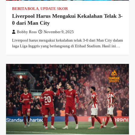
BERITA BOLA
,
UPDATE SKOR
Liverpool Harus Mengakui Kekalahan Telak 3-
0 dari Man City
Bobby Ross
November 9, 2025
Liverpool harus mengakui kekalahan telak 3-0 dari Man City dalam
laga Liga Inggris yang berlangsung di Etihad Stadium. Hasil ini…