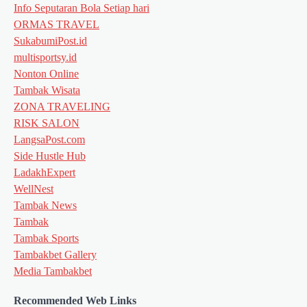
Info Seputaran Bola Setiap hari
ORMAS TRAVEL
SukabumiPost.id
multisportsy.id
Nonton Online
Tambak Wisata
ZONA TRAVELING
RISK SALON
LangsaPost.com
Side Hustle Hub
LadakhExpert
WellNest
Tambak News
Tambak
Tambak Sports
Tambakbet Gallery
Media Tambakbet
Recommended Web Links