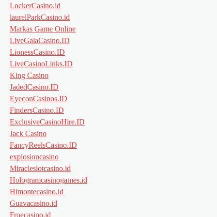
LockerCasino.id
laurelParkCasino.id
Markas Game Online
LiveGalaCasino.ID
LionessCasino.ID
LiveCasinoLinks.ID
King Casino
JadedCasino.ID
EyeconCasinos.ID
FindersCasino.ID
ExclusiveCasinoHire.ID
Jack Casino
FancyReelsCasino.ID
explosioncasino
Miracleslotcasino.id
Hologramcasinogames.id
Himontecasino.id
Guavacasino.id
Froecasino.id