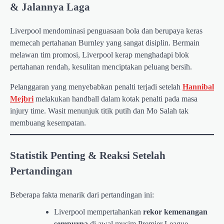
& Jalannya Laga
Liverpool mendominasi penguasaan bola dan berupaya keras
memecah pertahanan Burnley yang sangat disiplin. Bermain
melawan tim promosi, Liverpool kerap menghadapi blok
pertahanan rendah, kesulitan menciptakan peluang bersih.
Pelanggaran yang menyebabkan penalti terjadi setelah
Hannibal
Mejbri
melakukan handball dalam kotak penalti pada masa
injury time. Wasit menunjuk titik putih dan Mo Salah tak
membuang kesempatan.
Statistik Penting & Reaksi Setelah
Pertandingan
Beberapa fakta menarik dari pertandingan ini:
Liverpool mempertahankan
rekor kemenangan
sempurna
di awal musim Premier League.