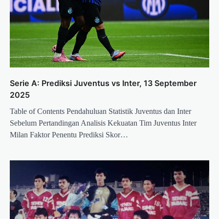
Serie A: Prediksi Juventus vs Inter, 13 September
2025
Table of Contents Pendahuluan Statistik Juventus dan Inter
Sebelum Pertandingan Analisis Kekuatan Tim Juventus Inter
Milan Faktor Penentu Prediksi Skor…