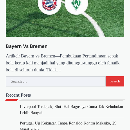
Bayern Vs Bremen
Artikel: Bayern vs Bremen—Pembukaan Pertandingan sepak
bola kerap kali menjadi hal yang ditunggu-tunggu oleh fanatik
bola di seluruh dunia. Tidak…
Search
for:
Recent Posts
Liverpool Terdepak, Slot: Hal Bagusnya Cuma Tak Kebobolan
Lebih Banyak
Portugal Uji Kekuatan Tanpa Ronaldo Kontra Meksiko, 29
Maret 2026