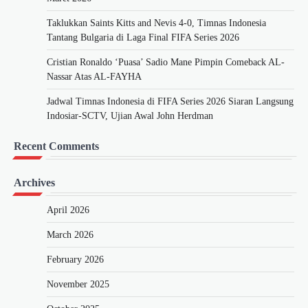
Taklukkan Saints Kitts and Nevis 4-0, Timnas Indonesia
Tantang Bulgaria di Laga Final FIFA Series 2026
Cristian Ronaldo ‘Puasa’ Sadio Mane Pimpin Comeback AL-
Nassar Atas AL-FAYHA
Jadwal Timnas Indonesia di FIFA Series 2026 Siaran Langsung
Indosiar-SCTV, Ujian Awal John Herdman
Recent Comments
Archives
April 2026
March 2026
February 2026
November 2025