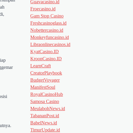
Guavacasino.id
lah
Froecasino.id
di,
Gam Stop Casino
Freshcasinoglass.id
Nobettercasino.id
Monkeyfuncasino.id
Libraonlinecasinos.id
KyatCasino.ID
KroonCasino.ID
iap
LearnCraft
nggemar
CreatorPlaybook
BudgetVoyager
ManifestSoul
RoyalCasinoHub
sisi
Samosa Casino
MeulabohNews.id
TabananPost.id
BabelNews.id
utnya.
TimurUpdate.id