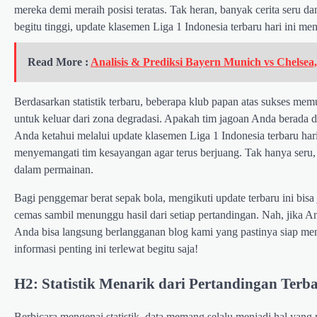
mereka demi meraih posisi teratas. Tak heran, banyak cerita seru d
begitu tinggi, update klasemen Liga 1 Indonesia terbaru hari ini m
Read More :
Analisis & Prediksi Bayern Munich vs Chelse
Berdasarkan statistik terbaru, beberapa klub papan atas sukses mem
untuk keluar dari zona degradasi. Apakah tim jagoan Anda berada di
Anda ketahui melalui update klasemen Liga 1 Indonesia terbaru har
menyemangati tim kesayangan agar terus berjuang. Tak hanya seru,
dalam permainan.
Bagi penggemar berat sepak bola, mengikuti update terbaru ini bisa
cemas sambil menunggu hasil dari setiap pertandingan. Nah, jika 
Anda bisa langsung berlangganan blog kami yang pastinya siap me
informasi penting ini terlewat begitu saja!
H2: Statistik Menarik dari Pertandingan Terb
Berbicara mengenai statistik, data memang selalu menjadi hal yang 