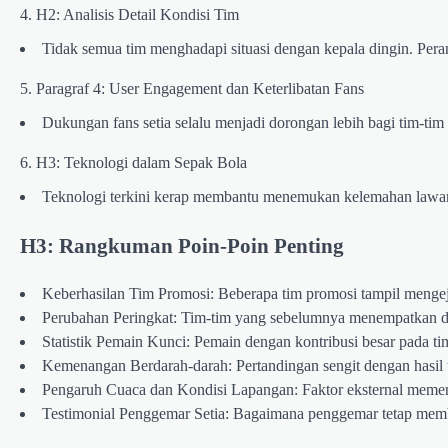
4. H2: Analisis Detail Kondisi Tim
Tidak semua tim menghadapi situasi dengan kepala dingin. Pera
5. Paragraf 4: User Engagement dan Keterlibatan Fans
Dukungan fans setia selalu menjadi dorongan lebih bagi tim-tim 
6. H3: Teknologi dalam Sepak Bola
Teknologi terkini kerap membantu menemukan kelemahan lawan
H3: Rangkuman Poin-Poin Penting
Keberhasilan Tim Promosi: Beberapa tim promosi tampil meng
Perubahan Peringkat: Tim-tim yang sebelumnya menempatkan di
Statistik Pemain Kunci: Pemain dengan kontribusi besar pada ti
Kemenangan Berdarah-darah: Pertandingan sengit dengan hasil t
Pengaruh Cuaca dan Kondisi Lapangan: Faktor eksternal memenga
Testimonial Penggemar Setia: Bagaimana penggemar tetap memb