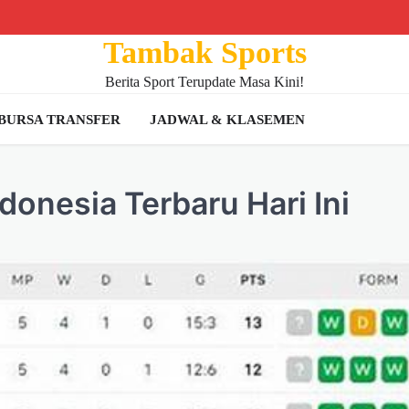
Tambak Sports
Berita Sport Terupdate Masa Kini!
BURSA TRANSFER
JADWAL & KLASEMEN
donesia Terbaru Hari Ini