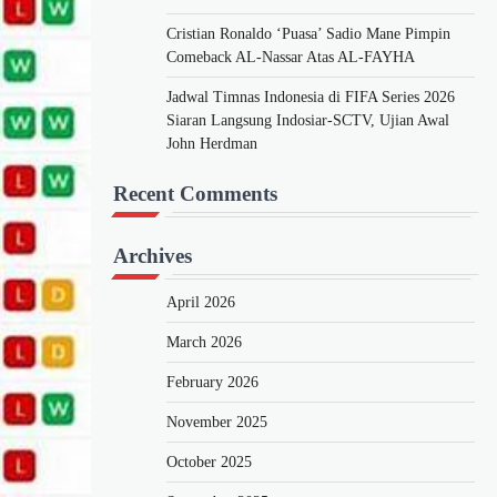
Cristian Ronaldo ‘Puasa’ Sadio Mane Pimpin
Comeback AL-Nassar Atas AL-FAYHA
Jadwal Timnas Indonesia di FIFA Series 2026
Siaran Langsung Indosiar-SCTV, Ujian Awal
John Herdman
Recent Comments
Archives
April 2026
March 2026
February 2026
November 2025
October 2025