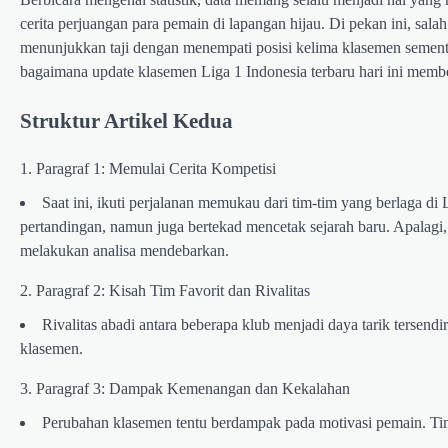
cerita perjuangan para pemain di lapangan hijau. Di pekan ini, salah
menunjukkan taji dengan menempati posisi kelima klasemen sementar
bagaimana update klasemen Liga 1 Indonesia terbaru hari ini membe
Struktur Artikel Kedua
1. Paragraf 1: Memulai Cerita Kompetisi
Saat ini, ikuti perjalanan memukau dari tim-tim yang berlaga d
pertandingan, namun juga bertekad mencetak sejarah baru. Apalagi,
melakukan analisa mendebarkan.
2. Paragraf 2: Kisah Tim Favorit dan Rivalitas
Rivalitas abadi antara beberapa klub menjadi daya tarik tersen
klasemen.
3. Paragraf 3: Dampak Kemenangan dan Kekalahan
Perubahan klasemen tentu berdampak pada motivasi pemain. Tim