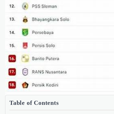
Table of Contents