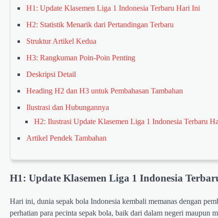
H1: Update Klasemen Liga 1 Indonesia Terbaru Hari Ini
H2: Statistik Menarik dari Pertandingan Terbaru
Struktur Artikel Kedua
H3: Rangkuman Poin-Poin Penting
Deskripsi Detail
Heading H2 dan H3 untuk Pembahasan Tambahan
Ilustrasi dan Hubungannya
H2: Ilustrasi Update Klasemen Liga 1 Indonesia Terbaru Har
Artikel Pendek Tambahan
H1: Update Klasemen Liga 1 Indonesia Terbaru
Hari ini, dunia sepak bola Indonesia kembali memanas dengan pemb
perhatian para pecinta sepak bola, baik dari dalam negeri maupun