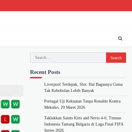
Beranda
Piala
Berita
Bursa
Jadwa
Dunia
Bola
Transfer
&
2026
Klase
Search
for:
Recent Posts
Liverpool Terdepak, Slot: Hal Bagusnya Cuma
Tak Kebobolan Lebih Banyak
Portugal Uji Kekuatan Tanpa Ronaldo Kontra
Meksiko, 29 Maret 2026
Taklukkan Saints Kitts and Nevis 4-0, Timnas
Indonesia Tantang Bulgaria di Laga Final FIFA
Series 2026