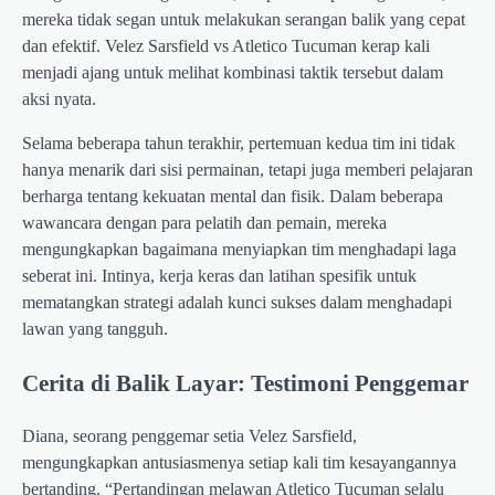
mereka tidak segan untuk melakukan serangan balik yang cepat
dan efektif. Velez Sarsfield vs Atletico Tucuman kerap kali
menjadi ajang untuk melihat kombinasi taktik tersebut dalam
aksi nyata.
Selama beberapa tahun terakhir, pertemuan kedua tim ini tidak
hanya menarik dari sisi permainan, tetapi juga memberi pelajaran
berharga tentang kekuatan mental dan fisik. Dalam beberapa
wawancara dengan para pelatih dan pemain, mereka
mengungkapkan bagaimana menyiapkan tim menghadapi laga
seberat ini. Intinya, kerja keras dan latihan spesifik untuk
mematangkan strategi adalah kunci sukses dalam menghadapi
lawan yang tangguh.
Cerita di Balik Layar: Testimoni Penggemar
Diana, seorang penggemar setia Velez Sarsfield,
mengungkapkan antusiasmenya setiap kali tim kesayangannya
bertanding. “Pertandingan melawan Atletico Tucuman selalu