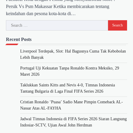
Persik Vs Psm Makassar Ketika membicarakan tentang
keindahan dan pesona kota-kota di…
Search
for:
Recent Posts
Liverpool Terdepak, Slot: Hal Bagusnya Cuma Tak Kebobolan
Lebih Banyak
Portugal Uji Kekuatan Tanpa Ronaldo Kontra Meksiko, 29
Maret 2026
Taklukkan Saints Kitts and Nevis 4-0, Timnas Indonesia
Tantang Bulgaria di Laga Final FIFA Series 2026
Cristian Ronaldo ‘Puasa’ Sadio Mane Pimpin Comeback AL-
Nassar Atas AL-FAYHA
Jadwal Timnas Indonesia di FIFA Series 2026 Siaran Langsung
Indosiar-SCTV, Ujian Awal John Herdman