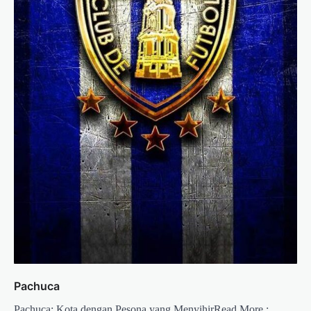
Pachuca
Pachuca: Kota dengan Pesona yang MenyihirRead More :