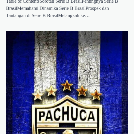
Table of ContentsSorotan Serie B BrasilPentingnya Serie B
BrasilMemahami Dinamika Serie B BrasilProspek dan
Tantangan di Serie B BrasilMelangkah ke…