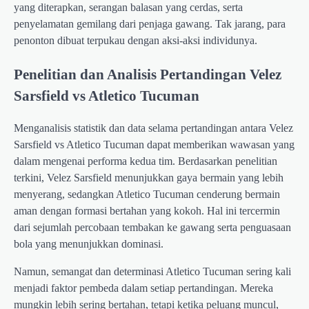
yang diterapkan, serangan balasan yang cerdas, serta
penyelamatan gemilang dari penjaga gawang. Tak jarang, para
penonton dibuat terpukau dengan aksi-aksi individunya.
Penelitian dan Analisis Pertandingan Velez
Sarsfield vs Atletico Tucuman
Menganalisis statistik dan data selama pertandingan antara Velez
Sarsfield vs Atletico Tucuman dapat memberikan wawasan yang
dalam mengenai performa kedua tim. Berdasarkan penelitian
terkini, Velez Sarsfield menunjukkan gaya bermain yang lebih
menyerang, sedangkan Atletico Tucuman cenderung bermain
aman dengan formasi bertahan yang kokoh. Hal ini tercermin
dari sejumlah percobaan tembakan ke gawang serta penguasaan
bola yang menunjukkan dominasi.
Namun, semangat dan determinasi Atletico Tucuman sering kali
menjadi faktor pembeda dalam setiap pertandingan. Mereka
mungkin lebih sering bertahan, tetapi ketika peluang muncul,