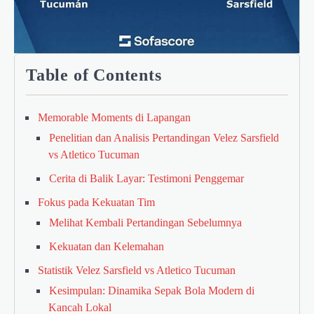
Table of Contents
Memorable Moments di Lapangan
Penelitian dan Analisis Pertandingan Velez Sarsfield
vs Atletico Tucuman
Cerita di Balik Layar: Testimoni Penggemar
Fokus pada Kekuatan Tim
Melihat Kembali Pertandingan Sebelumnya
Kekuatan dan Kelemahan
Statistik Velez Sarsfield vs Atletico Tucuman
Kesimpulan: Dinamika Sepak Bola Modern di
Kancah Lokal