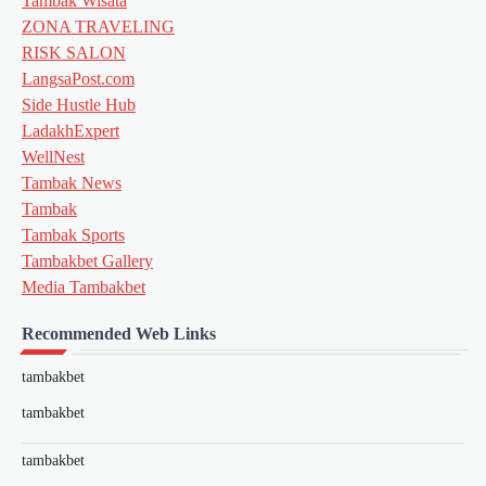
Tambak Wisata
ZONA TRAVELING
RISK SALON
LangsaPost.com
Side Hustle Hub
LadakhExpert
WellNest
Tambak News
Tambak
Tambak Sports
Tambakbet Gallery
Media Tambakbet
Recommended Web Links
tambakbet
tambakbet
tambakbet