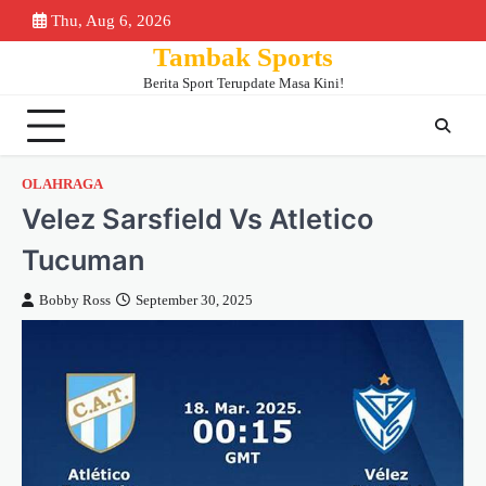
Skip
Thu, Aug 6, 2026
Beranda
Piala
Berita
Bursa
Jadwa
to
Tambak Sports
Dunia
Bola
Transfer
&
content
2026
Klase
Berita Sport Terupdate Masa Kini!
OLAHRAGA
Velez Sarsfield Vs Atletico
Tucuman
Bobby Ross
September 30, 2025