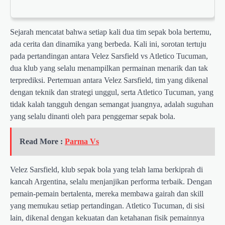
Sejarah mencatat bahwa setiap kali dua tim sepak bola bertemu,
ada cerita dan dinamika yang berbeda. Kali ini, sorotan tertuju
pada pertandingan antara Velez Sarsfield vs Atletico Tucuman,
dua klub yang selalu menampilkan permainan menarik dan tak
terprediksi. Pertemuan antara Velez Sarsfield, tim yang dikenal
dengan teknik dan strategi unggul, serta Atletico Tucuman, yang
tidak kalah tangguh dengan semangat juangnya, adalah suguhan
yang selalu dinanti oleh para penggemar sepak bola.
Read More :
Parma Vs
Velez Sarsfield, klub sepak bola yang telah lama berkiprah di
kancah Argentina, selalu menjanjikan performa terbaik. Dengan
pemain-pemain bertalenta, mereka membawa gairah dan skill
yang memukau setiap pertandingan. Atletico Tucuman, di sisi
lain, dikenal dengan kekuatan dan ketahanan fisik pemainnya