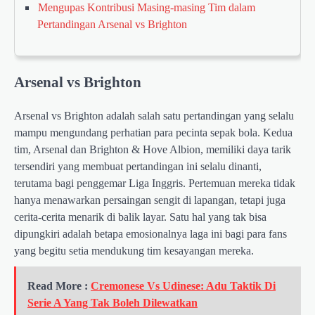
Mengupas Kontribusi Masing-masing Tim dalam
Pertandingan Arsenal vs Brighton
Arsenal vs Brighton
Arsenal vs Brighton adalah salah satu pertandingan yang selalu
mampu mengundang perhatian para pecinta sepak bola. Kedua
tim, Arsenal dan Brighton & Hove Albion, memiliki daya tarik
tersendiri yang membuat pertandingan ini selalu dinanti,
terutama bagi penggemar Liga Inggris. Pertemuan mereka tidak
hanya menawarkan persaingan sengit di lapangan, tetapi juga
cerita-cerita menarik di balik layar. Satu hal yang tak bisa
dipungkiri adalah betapa emosionalnya laga ini bagi para fans
yang begitu setia mendukung tim kesayangan mereka.
Read More :
Cremonese Vs Udinese: Adu Taktik Di
Serie A Yang Tak Boleh Dilewatkan