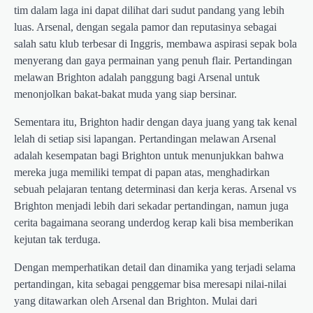
tim dalam laga ini dapat dilihat dari sudut pandang yang lebih
luas. Arsenal, dengan segala pamor dan reputasinya sebagai
salah satu klub terbesar di Inggris, membawa aspirasi sepak bola
menyerang dan gaya permainan yang penuh flair. Pertandingan
melawan Brighton adalah panggung bagi Arsenal untuk
menonjolkan bakat-bakat muda yang siap bersinar.
Sementara itu, Brighton hadir dengan daya juang yang tak kenal
lelah di setiap sisi lapangan. Pertandingan melawan Arsenal
adalah kesempatan bagi Brighton untuk menunjukkan bahwa
mereka juga memiliki tempat di papan atas, menghadirkan
sebuah pelajaran tentang determinasi dan kerja keras. Arsenal vs
Brighton menjadi lebih dari sekadar pertandingan, namun juga
cerita bagaimana seorang underdog kerap kali bisa memberikan
kejutan tak terduga.
Dengan memperhatikan detail dan dinamika yang terjadi selama
pertandingan, kita sebagai penggemar bisa meresapi nilai-nilai
yang ditawarkan oleh Arsenal dan Brighton. Mulai dari