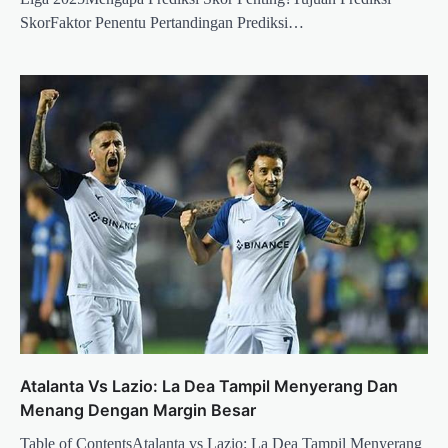
SkorFaktor Penentu Pertandingan Prediksi…
Atalanta Vs Lazio: La Dea Tampil Menyerang Dan
Menang Dengan Margin Besar
Table of ContentsAtalanta vs Lazio: La Dea Tampil Menyerang