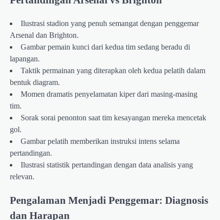
Ilustrasi stadion yang penuh semangat dengan penggemar
Arsenal dan Brighton.
Gambar pemain kunci dari kedua tim sedang beradu di
lapangan.
Taktik permainan yang diterapkan oleh kedua pelatih dalam
bentuk diagram.
Momen dramatis penyelamatan kiper dari masing-masing
tim.
Sorak sorai penonton saat tim kesayangan mereka mencetak
gol.
Gambar pelatih memberikan instruksi intens selama
pertandingan.
Ilustrasi statistik pertandingan dengan data analisis yang
relevan.
Pengalaman Menjadi Penggemar: Diagnosis
dan Harapan