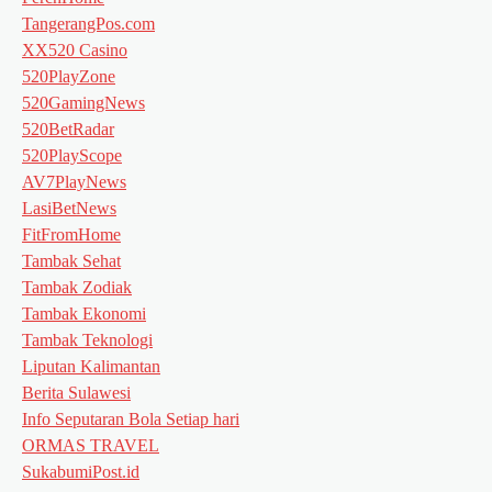
TangerangPos.com
XX520 Casino
520PlayZone
520GamingNews
520BetRadar
520PlayScope
AV7PlayNews
LasiBetNews
FitFromHome
Tambak Sehat
Tambak Zodiak
Tambak Ekonomi
Tambak Teknologi
Liputan Kalimantan
Berita Sulawesi
Info Seputaran Bola Setiap hari
ORMAS TRAVEL
SukabumiPost.id