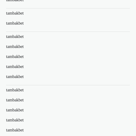
tambakbet
tambakbet
tambakbet
tambakbet
tambakbet
tambakbet
tambakbet
tambakbet
tambakbet
tambakbet
tambakbet
tambakbet