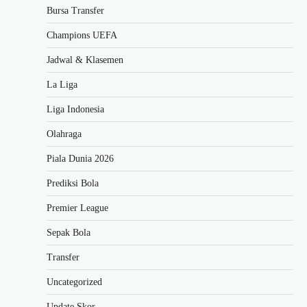
Bursa Transfer
Champions UEFA
Jadwal & Klasemen
La Liga
Liga Indonesia
Olahraga
Piala Dunia 2026
Prediksi Bola
Premier League
Sepak Bola
Transfer
Uncategorized
Update Skor