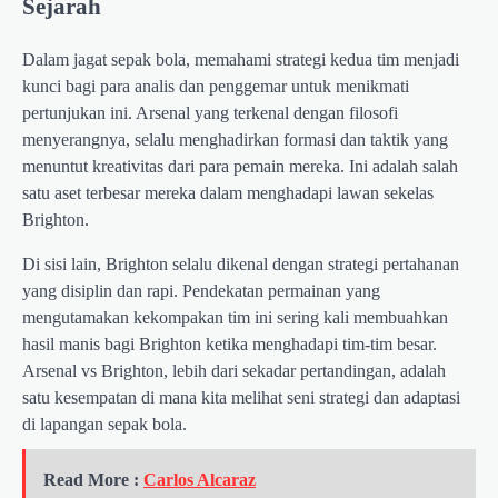
Sejarah
Dalam jagat sepak bola, memahami strategi kedua tim menjadi
kunci bagi para analis dan penggemar untuk menikmati
pertunjukan ini. Arsenal yang terkenal dengan filosofi
menyerangnya, selalu menghadirkan formasi dan taktik yang
menuntut kreativitas dari para pemain mereka. Ini adalah salah
satu aset terbesar mereka dalam menghadapi lawan sekelas
Brighton.
Di sisi lain, Brighton selalu dikenal dengan strategi pertahanan
yang disiplin dan rapi. Pendekatan permainan yang
mengutamakan kekompakan tim ini sering kali membuahkan
hasil manis bagi Brighton ketika menghadapi tim-tim besar.
Arsenal vs Brighton, lebih dari sekadar pertandingan, adalah
satu kesempatan di mana kita melihat seni strategi dan adaptasi
di lapangan sepak bola.
Read More :
Carlos Alcaraz