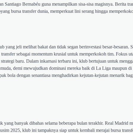
an Santiago Bernabéu guna menampilkan sisa-sisa magisnya. Berita tran
ng bursa transfer dunia, memperkuat lini serang hingga memperkokoh
 yang jeli melihat bakat dan tidak segan berinvestasi besar-besaran. Se
m transfer sebagai momentum krusial untuk memperkokoh tim. Fokus u
trategi baru. Dalam inkarnasi terbaru ini, klub bertujuan untuk meng
 muda, demi mewujudkan dominasi mereka baik di La Liga maupun di 
epak bola dengan senantiasa menghadirkan kejutan-kejutan menarik bag
ik yang banyak dibahas selama beberapa bulan terakhir. Real Madrid 
 musim 2025, klub ini tampaknya siap untuk kembali merajai bursa trans