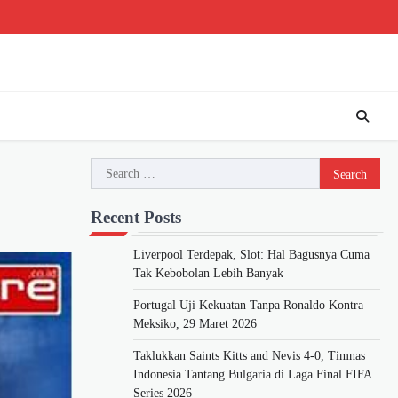
Beranda
Piala
Berita
Bursa
Jadwa
Dunia
Bola
Transfer
&
2026
Klase
Search
for:
Recent Posts
Liverpool Terdepak, Slot: Hal Bagusnya Cuma
Tak Kebobolan Lebih Banyak
Portugal Uji Kekuatan Tanpa Ronaldo Kontra
Meksiko, 29 Maret 2026
Taklukkan Saints Kitts and Nevis 4-0, Timnas
Indonesia Tantang Bulgaria di Laga Final FIFA
Series 2026