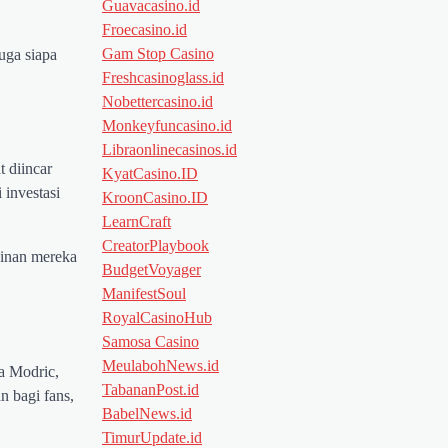
Guavacasino.id
Froecasino.id
Gam Stop Casino
uga siapa
Freshcasinoglass.id
Nobettercasino.id
Monkeyfuncasino.id
Libraonlinecasinos.id
t diincar
KyatCasino.ID
 investasi
KroonCasino.ID
LearnCraft
CreatorPlaybook
ginan mereka
BudgetVoyager
ManifestSoul
RoyalCasinoHub
Samosa Casino
MeulabohNews.id
a Modric,
TabananPost.id
 bagi fans,
BabelNews.id
TimurUpdate.id