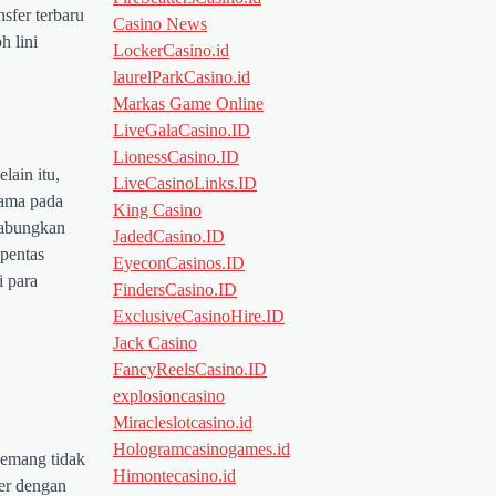
sfer terbaru
Casino News
 lini
LockerCasino.id
laurelParkCasino.id
Markas Game Online
LiveGalaCasino.ID
LionessCasino.ID
lain itu,
LiveCasinoLinks.ID
tama pada
King Casino
gabungkan
JadedCasino.ID
pentas
EyeconCasinos.ID
i para
FindersCasino.ID
ExclusiveCasinoHire.ID
Jack Casino
FancyReelsCasino.ID
explosioncasino
Miracleslotcasino.id
Hologramcasinogames.id
memang tidak
Himontecasino.id
fer dengan