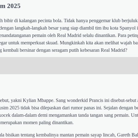
im 2025
h bibir di kalangan pecinta bola. Tidak hanya penggemar klub berjulu
 dengan langkah-langkah besar yang siap diambil tim ibu kota Spanyol i
penandatanganan pemain oleh Real Madrid selalu dinantikan. Para peting
gar untuk memperkuat skuad. Mungkinkah kita akan melihat wajah ba
g kembali bersinar dengan seragam putih kebesaran Real Madrid?
sebut, yakni Kylian Mbappe. Sang wonderkid Prancis ini disebut-sebut
im 2025 tidak bisa dilepaskan dari rumor panas ini. Sejalan dengan ber
 kocek dalam-dalam demi mengamankan tanda tangan sang pemain. Un
b merupakan momen paling dinantikan.
a bisikan tentang kembalinya mantan pemain sayap lincah, Gareth Ba