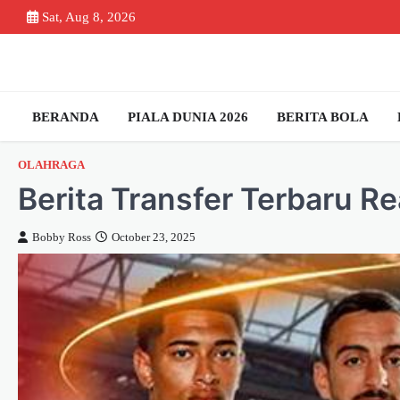
Skip
Sat, Aug 8, 2026
to
content
BERANDA
PIALA DUNIA 2026
BERITA BOLA
OLAHRAGA
Berita Transfer Terbaru R
Bobby Ross
October 23, 2025