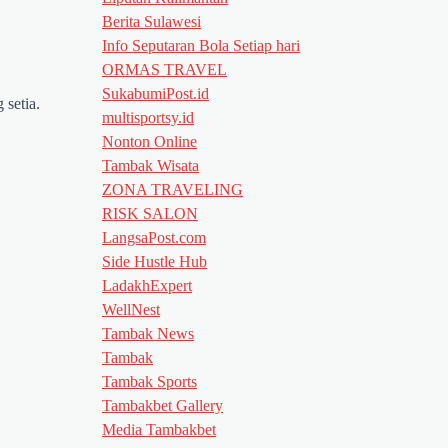
Berita Sulawesi
Info Seputaran Bola Setiap hari
ORMAS TRAVEL
SukabumiPost.id
 setia.
multisportsy.id
Nonton Online
Tambak Wisata
ZONA TRAVELING
RISK SALON
LangsaPost.com
Side Hustle Hub
LadakhExpert
WellNest
Tambak News
Tambak
Tambak Sports
Tambakbet Gallery
Media Tambakbet