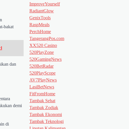
ImproveYourself
RadiantGlow
GenixTools
an
RaspMeals
t-bakat
PerchHome
TangerangPos.com
XX520 Casino
l
520PlayZone
520GamingNews
aikan dan
520BetRadar
520PlayScope
AV7PlayNews
LasiBetNews
FitFromHome
entara
Tambak Sehat
lakukan demi
Tambak Zodiak
Tambak Ekonomi
Tambak Teknologi
in di
Liputan Kalimantan