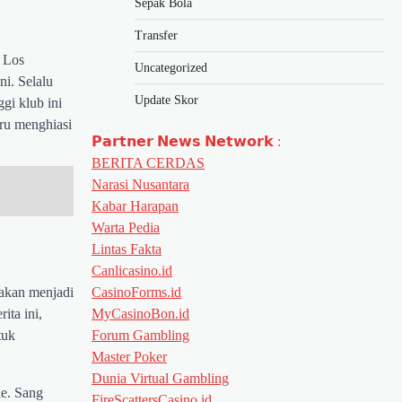
Sepak Bola
Transfer
k Los
Uncategorized
ni. Selalu
Update Skor
gi klub ini
ru menghiasi
𝗣𝗮𝗿𝘁𝗻𝗲𝗿 𝗡𝗲𝘄𝘀 𝗡𝗲𝘁𝘄𝗼𝗿𝗸 :
BERITA CERDAS
Narasi Nusantara
Kabar Harapan
Warta Pedia
Lintas Fakta
Canlicasino.id
 akan menjadi
CasinoForms.id
ita ini,
MyCasinoBon.id
tuk
Forum Gambling
Master Poker
Dunia Virtual Gambling
le. Sang
FireScattersCasino.id