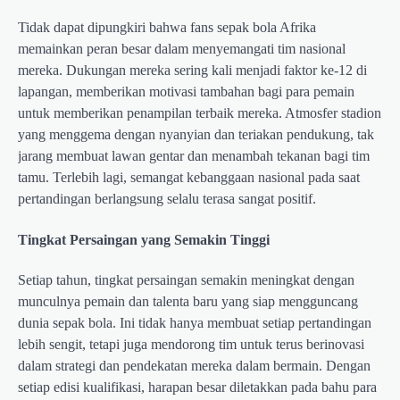
Tidak dapat dipungkiri bahwa fans sepak bola Afrika
memainkan peran besar dalam menyemangati tim nasional
mereka. Dukungan mereka sering kali menjadi faktor ke-12 di
lapangan, memberikan motivasi tambahan bagi para pemain
untuk memberikan penampilan terbaik mereka. Atmosfer stadion
yang menggema dengan nyanyian dan teriakan pendukung, tak
jarang membuat lawan gentar dan menambah tekanan bagi tim
tamu. Terlebih lagi, semangat kebanggaan nasional pada saat
pertandingan berlangsung selalu terasa sangat positif.
Tingkat Persaingan yang Semakin Tinggi
Setiap tahun, tingkat persaingan semakin meningkat dengan
munculnya pemain dan talenta baru yang siap mengguncang
dunia sepak bola. Ini tidak hanya membuat setiap pertandingan
lebih sengit, tetapi juga mendorong tim untuk terus berinovasi
dalam strategi dan pendekatan mereka dalam bermain. Dengan
setiap edisi kualifikasi, harapan besar diletakkan pada bahu para