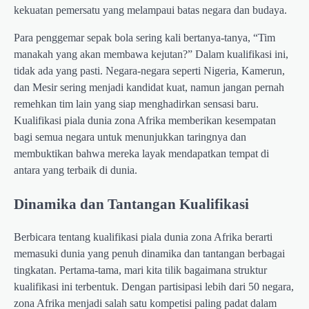
kekuatan pemersatu yang melampaui batas negara dan budaya.
Para penggemar sepak bola sering kali bertanya-tanya, “Tim
manakah yang akan membawa kejutan?” Dalam kualifikasi ini,
tidak ada yang pasti. Negara-negara seperti Nigeria, Kamerun,
dan Mesir sering menjadi kandidat kuat, namun jangan pernah
remehkan tim lain yang siap menghadirkan sensasi baru.
Kualifikasi piala dunia zona Afrika memberikan kesempatan
bagi semua negara untuk menunjukkan taringnya dan
membuktikan bahwa mereka layak mendapatkan tempat di
antara yang terbaik di dunia.
Dinamika dan Tantangan Kualifikasi
Berbicara tentang kualifikasi piala dunia zona Afrika berarti
memasuki dunia yang penuh dinamika dan tantangan berbagai
tingkatan. Pertama-tama, mari kita tilik bagaimana struktur
kualifikasi ini terbentuk. Dengan partisipasi lebih dari 50 negara,
zona Afrika menjadi salah satu kompetisi paling padat dalam