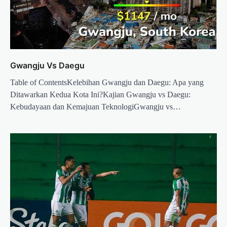
Gwangju Vs Daegu
Table of ContentsKelebihan Gwangju dan Daegu: Apa yang
Ditawarkan Kedua Kota Ini?Kajian Gwangju vs Daegu:
Kebudayaan dan Kemajuan TeknologiGwangju vs…