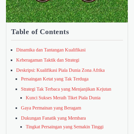
Table of Contents
Dinamika dan Tantangan Kualifikasi
Keberagaman Taktik dan Strategi
Deskripsi: Kualifikasi Piala Dunia Zona Afrika
Persaingan Ketat yang Tak Terduga
Strategi Tak Terbaca yang Menjanjikan Kejutan
Kunci Sukses Meraih Tiket Piala Dunia
Gaya Permainan yang Beragam
Dukungan Fanatik yang Membara
Tingkat Persaingan yang Semakin Tinggi