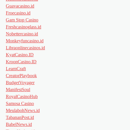
Guavacasino.id
Froecasino.id
Gam Stop Casino
Freshcasinoglass.id
Nobettercasino.id
Monkeyfuncasino.id
Libraonlinecasinos.id
KyatCasino.ID
KroonCasino.ID
LearnCraft
CreatorPlaybook
BudgetVoyager
ManifestSoul
RoyalCasinoHub
Samosa Casino
MeulabohNews.id
TabananPost.id
BabelNews.id