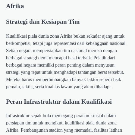
Afrika
Strategi dan Kesiapan Tim
Kualifikasi piala dunia zona Afrika bukan sekadar ajang untuk
berkompetisi, tetapi juga representasi dari kebanggaan nasional.
Setiap negara mempersiapkan tim nasional mereka dengan
berbagai strategi demi mencapai hasil terbaik. Pelatih dari
berbagai negara memiliki peran penting dalam menyusun
strategi yang tepat untuk menghadapi tantangan berat tersebut.
Mereka harus mempertimbangkan banyak faktor seperti fisik
pemain, taktik, serta kualitas lawan yang akan dihadapi.
Peran Infrastruktur dalam Kualifikasi
Infrastruktur sepak bola memegang peranan krusial dalam
persiapan tim untuk mengikuti kualifikasi piala dunia zona
Afrika. Pembangunan stadion yang memadai, fasilitas latihan