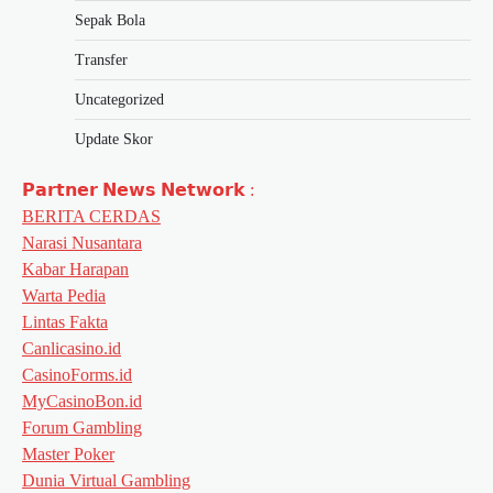
Sepak Bola
Transfer
Uncategorized
Update Skor
𝗣𝗮𝗿𝘁𝗻𝗲𝗿 𝗡𝗲𝘄𝘀 𝗡𝗲𝘁𝘄𝗼𝗿𝗸 :
BERITA CERDAS
Narasi Nusantara
Kabar Harapan
Warta Pedia
Lintas Fakta
Canlicasino.id
CasinoForms.id
MyCasinoBon.id
Forum Gambling
Master Poker
Dunia Virtual Gambling