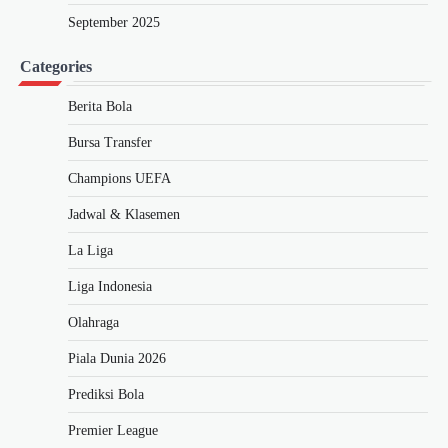
September 2025
Categories
Berita Bola
Bursa Transfer
Champions UEFA
Jadwal & Klasemen
La Liga
Liga Indonesia
Olahraga
Piala Dunia 2026
Prediksi Bola
Premier League