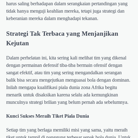
harus saling berhadapan dalam serangkaian pertandingan yang
tidak hanya menguji keahlian mereka, tetapi juga strategi dan
keberanian mereka dalam menghadapi tekanan.
Strategi Tak Terbaca yang Menjanjikan
Kejutan
Dalam perhelatan ini, kita sering kali melihat tim yang dikenal
dengan permainan defensif tiba-tiba bermain ofensif dengan
sangat efektif, atau tim yang sering mengandalkan serangan
balik bisa secara mengejutkan menguasai bola dengan dominan.
Inilah mengapa kualifikasi piala dunia zona Afrika begitu
menarik untuk disaksikan karena selalu ada kemungkinan
munculnya strategi brilian yang belum pernah ada sebelumnya.
Kunci Sukses Meraih Tiket Piala Dunia
Setiap tim yang berlaga memiliki misi yang sama, yaitu meraih
tiket untuk tampil di panggung terbesar sepak bola dunia. Untuk