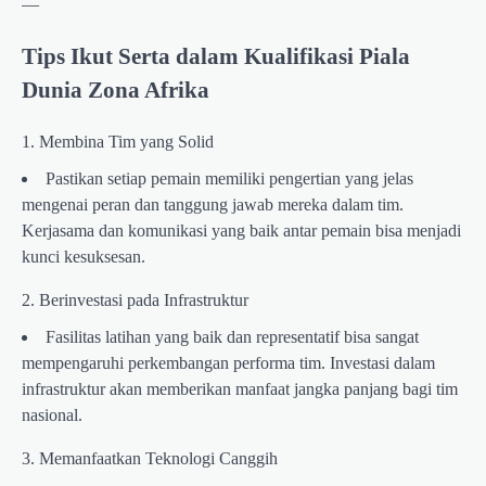
—
Tips Ikut Serta dalam Kualifikasi Piala
Dunia Zona Afrika
1. Membina Tim yang Solid
Pastikan setiap pemain memiliki pengertian yang jelas
mengenai peran dan tanggung jawab mereka dalam tim.
Kerjasama dan komunikasi yang baik antar pemain bisa menjadi
kunci kesuksesan.
2. Berinvestasi pada Infrastruktur
Fasilitas latihan yang baik dan representatif bisa sangat
mempengaruhi perkembangan performa tim. Investasi dalam
infrastruktur akan memberikan manfaat jangka panjang bagi tim
nasional.
3. Memanfaatkan Teknologi Canggih