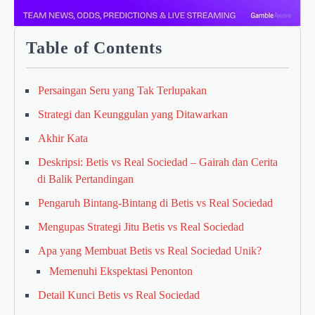
Table of Contents
Persaingan Seru yang Tak Terlupakan
Strategi dan Keunggulan yang Ditawarkan
Akhir Kata
Deskripsi: Betis vs Real Sociedad – Gairah dan Cerita
di Balik Pertandingan
Pengaruh Bintang-Bintang di Betis vs Real Sociedad
Mengupas Strategi Jitu Betis vs Real Sociedad
Apa yang Membuat Betis vs Real Sociedad Unik?
Memenuhi Ekspektasi Penonton
Detail Kunci Betis vs Real Sociedad