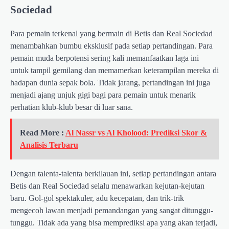
Sociedad
Para pemain terkenal yang bermain di Betis dan Real Sociedad
menambahkan bumbu eksklusif pada setiap pertandingan. Para
pemain muda berpotensi sering kali memanfaatkan laga ini
untuk tampil gemilang dan memamerkan keterampilan mereka di
hadapan dunia sepak bola. Tidak jarang, pertandingan ini juga
menjadi ajang unjuk gigi bagi para pemain untuk menarik
perhatian klub-klub besar di luar sana.
Read More :
Al Nassr vs Al Kholood: Prediksi Skor &
Analisis Terbaru
Dengan talenta-talenta berkilauan ini, setiap pertandingan antara
Betis dan Real Sociedad selalu menawarkan kejutan-kejutan
baru. Gol-gol spektakuler, adu kecepatan, dan trik-trik
mengecoh lawan menjadi pemandangan yang sangat ditunggu-
tunggu. Tidak ada yang bisa memprediksi apa yang akan terjadi,