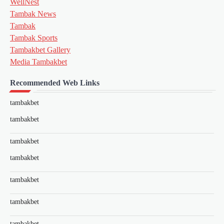
WellNest
Tambak News
Tambak
Tambak Sports
Tambakbet Gallery
Media Tambakbet
Recommended Web Links
tambakbet
tambakbet
tambakbet
tambakbet
tambakbet
tambakbet
tambakbet