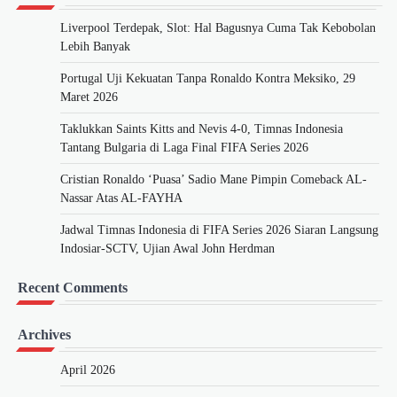
Liverpool Terdepak, Slot: Hal Bagusnya Cuma Tak Kebobolan
Lebih Banyak
Portugal Uji Kekuatan Tanpa Ronaldo Kontra Meksiko, 29
Maret 2026
Taklukkan Saints Kitts and Nevis 4-0, Timnas Indonesia
Tantang Bulgaria di Laga Final FIFA Series 2026
Cristian Ronaldo ‘Puasa’ Sadio Mane Pimpin Comeback AL-
Nassar Atas AL-FAYHA
Jadwal Timnas Indonesia di FIFA Series 2026 Siaran Langsung
Indosiar-SCTV, Ujian Awal John Herdman
Recent Comments
Archives
April 2026