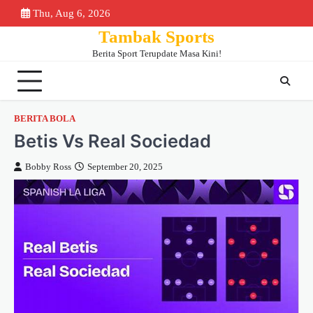
Skip
Thu, Aug 6, 2026
Beranda
Piala
Berita
Bursa
Jadwa
to
Tambak Sports
Dunia
Bola
Transfer
&
content
2026
Klase
Berita Sport Terupdate Masa Kini!
BERITA BOLA
Betis Vs Real Sociedad
Bobby Ross
September 20, 2025