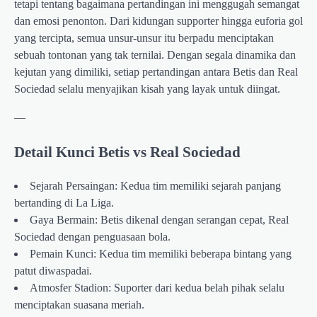
tetapi tentang bagaimana pertandingan ini menggugah semangat
dan emosi penonton. Dari kidungan supporter hingga euforia gol
yang tercipta, semua unsur-unsur itu berpadu menciptakan
sebuah tontonan yang tak ternilai. Dengan segala dinamika dan
kejutan yang dimiliki, setiap pertandingan antara Betis dan Real
Sociedad selalu menyajikan kisah yang layak untuk diingat.
—
Detail Kunci Betis vs Real Sociedad
Sejarah Persaingan: Kedua tim memiliki sejarah panjang
bertanding di La Liga.
Gaya Bermain: Betis dikenal dengan serangan cepat, Real
Sociedad dengan penguasaan bola.
Pemain Kunci: Kedua tim memiliki beberapa bintang yang
patut diwaspadai.
Atmosfer Stadion: Suporter dari kedua belah pihak selalu
menciptakan suasana meriah.