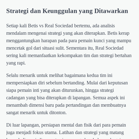
Strategi dan Keunggulan yang Ditawarkan
Setiap kali Betis vs Real Sociedad bertemu, ada analisis
mendalam mengenai strategi yang akan diterapkan. Betis kerap
menggantungkan harapan pada para pemain kunci yang mampu
mencetak gol dari situasi sulit. Sementara itu, Real Sociedad
sering kali memanfaatkan kekompakan tim dan strategi bertahan
yang rapi.
Selalu menarik untuk melihat bagaimana kedua tim ini
mempersiapkan diri sebelum bertanding. Mulai dari keputusan
siapa pemain inti yang akan diturunkan, hingga strategi
cadangan yang bisa diterapkan di lapangan. Semua aspek ini
menambah dimensi baru pada pertandingan dan membuatnya
sangat menarik untuk ditonton.
Di luar lapangan, persiapan mental dan fisik dari para pemain
juga menjadi fokus utama. Latihan dan strategi yang matang