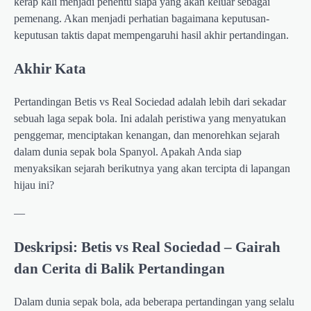
kerap kali menjadi penentu siapa yang akan keluar sebagai
pemenang. Akan menjadi perhatian bagaimana keputusan-
keputusan taktis dapat mempengaruhi hasil akhir pertandingan.
Akhir Kata
Pertandingan Betis vs Real Sociedad adalah lebih dari sekadar
sebuah laga sepak bola. Ini adalah peristiwa yang menyatukan
penggemar, menciptakan kenangan, dan menorehkan sejarah
dalam dunia sepak bola Spanyol. Apakah Anda siap
menyaksikan sejarah berikutnya yang akan tercipta di lapangan
hijau ini?
—
Deskripsi: Betis vs Real Sociedad – Gairah
dan Cerita di Balik Pertandingan
Dalam dunia sepak bola, ada beberapa pertandingan yang selalu