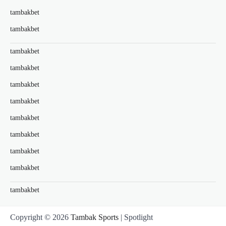
tambakbet
tambakbet
tambakbet
tambakbet
tambakbet
tambakbet
tambakbet
tambakbet
tambakbet
tambakbet
tambakbet
Copyright © 2026
Tambak Sports
| Spotlight