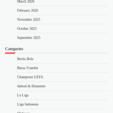
March 2026
February 2026
November 2025
October 2025
September 2025
Categories
Berita Bola
Bursa Transfer
Champions UEFA
Jadwal & Klasemen
La Liga
Liga Indonesia