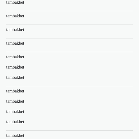
tambakbet
tambakbet
tambakbet
tambakbet
tambakbet
tambakbet
tambakbet
tambakbet
tambakbet
tambakbet
tambakbet
tambakbet