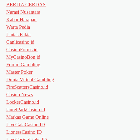
BERITA CERDAS
Narasi Nusantara
Kabar Harapan
Warta Pedia
Lintas Fakta
Canlicasino.id
CasinoForms.id
MyCasinoBon.id
Forum Gambling
Master Poker
Dunia Virtual Gambling
FireScattersCasino.id
Casino News
LockerCasino.id
laurelParkCasino.id
Markas Game Online
LiveGalaCasino.ID
LionessCasino.ID
LiveCasinoLinks.ID