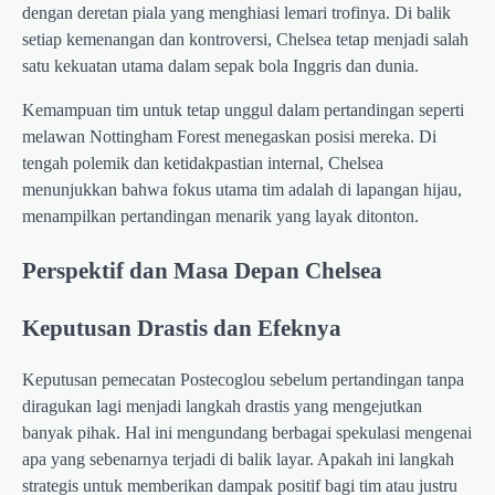
dengan deretan piala yang menghiasi lemari trofinya. Di balik
setiap kemenangan dan kontroversi, Chelsea tetap menjadi salah
satu kekuatan utama dalam sepak bola Inggris dan dunia.
Kemampuan tim untuk tetap unggul dalam pertandingan seperti
melawan Nottingham Forest menegaskan posisi mereka. Di
tengah polemik dan ketidakpastian internal, Chelsea
menunjukkan bahwa fokus utama tim adalah di lapangan hijau,
menampilkan pertandingan menarik yang layak ditonton.
Perspektif dan Masa Depan Chelsea
Keputusan Drastis dan Efeknya
Keputusan pemecatan Postecoglou sebelum pertandingan tanpa
diragukan lagi menjadi langkah drastis yang mengejutkan
banyak pihak. Hal ini mengundang berbagai spekulasi mengenai
apa yang sebenarnya terjadi di balik layar. Apakah ini langkah
strategis untuk memberikan dampak positif bagi tim atau justru