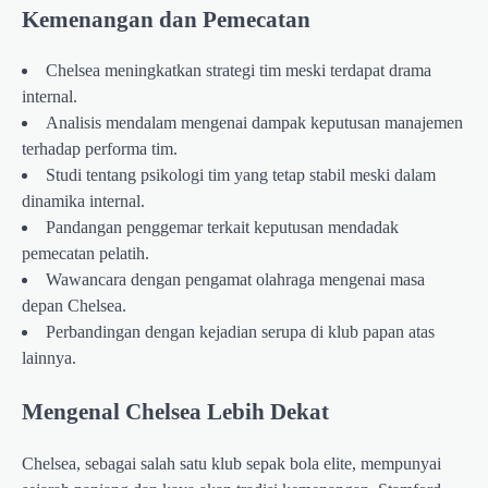
Kemenangan dan Pemecatan
Chelsea meningkatkan strategi tim meski terdapat drama
internal.
Analisis mendalam mengenai dampak keputusan manajemen
terhadap performa tim.
Studi tentang psikologi tim yang tetap stabil meski dalam
dinamika internal.
Pandangan penggemar terkait keputusan mendadak
pemecatan pelatih.
Wawancara dengan pengamat olahraga mengenai masa
depan Chelsea.
Perbandingan dengan kejadian serupa di klub papan atas
lainnya.
Mengenal Chelsea Lebih Dekat
Chelsea, sebagai salah satu klub sepak bola elite, mempunyai