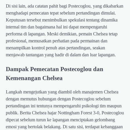
Di sisi lain, ada catatan pahit bagi Postecoglou, yang dikabarkan
menghadapi pemecatan tepat sebelum pertandingan dimulai.
Keputusan tersebut menimbulkan spekulasi tentang dinamika
internal tim dan bagaimana hal ini dapat mempengaruhi
performa di lapangan. Meski demikian, pemain Chelsea tetap
profesional, memusatkan perhatian pada permainan dan
menampilkan kontrol penuh atas pertandingan, seakan
menjawab tantangan yang hadir di dalam dan luar lapangan.
Dampak Pemecatan Postecoglou dan
Kemenangan Chelsea
Langkah mengejutkan yang diambil oleh manajemen Chelsea
dengan memutus hubungan dengan Postecoglou sebelum
pertandingan ini tentunya mempengaruhi psikologi tim maupun
publik. Berita Chelsea hajar Nottingham Forest 3-0, Postecoglou
dipecat sebelum turun ke lapangan menciptakan gelombang
emosi yang bertolak belakang. Di satu sisi, terdapat kebanggaan