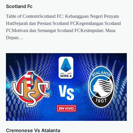
Scotland Fc
Table of ContentsScotland FC: Kebanggaan Negeri Penyatu
HatiSejarah dan Prestasi Scotland FCKegemilangan Scotland
FCMotivasi dan Semangat Scotland FCKesimpulan: Masa
Depan…
Cremonese Vs Atalanta