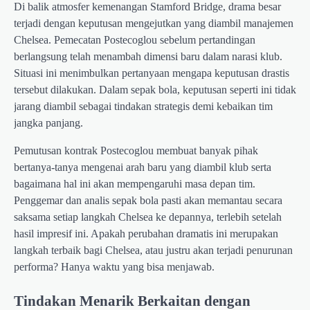
Di balik atmosfer kemenangan Stamford Bridge, drama besar
terjadi dengan keputusan mengejutkan yang diambil manajemen
Chelsea. Pemecatan Postecoglou sebelum pertandingan
berlangsung telah menambah dimensi baru dalam narasi klub.
Situasi ini menimbulkan pertanyaan mengapa keputusan drastis
tersebut dilakukan. Dalam sepak bola, keputusan seperti ini tidak
jarang diambil sebagai tindakan strategis demi kebaikan tim
jangka panjang.
Pemutusan kontrak Postecoglou membuat banyak pihak
bertanya-tanya mengenai arah baru yang diambil klub serta
bagaimana hal ini akan mempengaruhi masa depan tim.
Penggemar dan analis sepak bola pasti akan memantau secara
saksama setiap langkah Chelsea ke depannya, terlebih setelah
hasil impresif ini. Apakah perubahan dramatis ini merupakan
langkah terbaik bagi Chelsea, atau justru akan terjadi penurunan
performa? Hanya waktu yang bisa menjawab.
Tindakan Menarik Berkaitan dengan