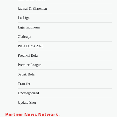
Jadwal & Klasemen
La Liga
Liga Indonesia
Olahraga
Piala Dunia 2026
Prediksi Bola
Premier League
Sepak Bola
Transfer
Uncategorized
Update Skor
𝗣𝗮𝗿𝘁𝗻𝗲𝗿 𝗡𝗲𝘄𝘀 𝗡𝗲𝘁𝘄𝗼𝗿𝗸 :