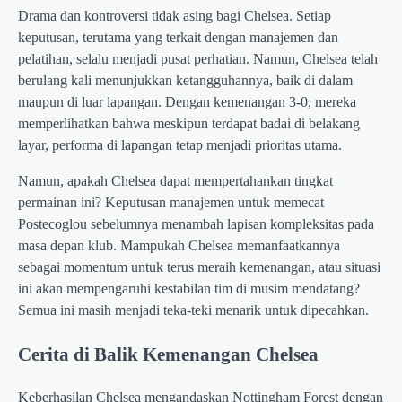
Drama dan kontroversi tidak asing bagi Chelsea. Setiap
keputusan, terutama yang terkait dengan manajemen dan
pelatihan, selalu menjadi pusat perhatian. Namun, Chelsea telah
berulang kali menunjukkan ketangguhannya, baik di dalam
maupun di luar lapangan. Dengan kemenangan 3-0, mereka
memperlihatkan bahwa meskipun terdapat badai di belakang
layar, performa di lapangan tetap menjadi prioritas utama.
Namun, apakah Chelsea dapat mempertahankan tingkat
permainan ini? Keputusan manajemen untuk memecat
Postecoglou sebelumnya menambah lapisan kompleksitas pada
masa depan klub. Mampukah Chelsea memanfaatkannya
sebagai momentum untuk terus meraih kemenangan, atau situasi
ini akan mempengaruhi kestabilan tim di musim mendatang?
Semua ini masih menjadi teka-teki menarik untuk dipecahkan.
Cerita di Balik Kemenangan Chelsea
Keberhasilan Chelsea mengandaskan Nottingham Forest dengan