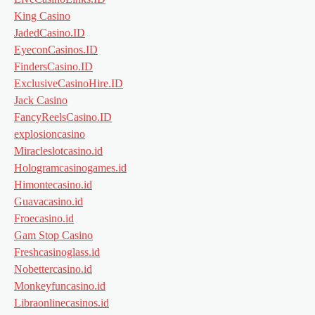
King Casino
JadedCasino.ID
EyeconCasinos.ID
FindersCasino.ID
ExclusiveCasinoHire.ID
Jack Casino
FancyReelsCasino.ID
explosioncasino
Miracleslotcasino.id
Hologramcasinogames.id
Himontecasino.id
Guavacasino.id
Froecasino.id
Gam Stop Casino
Freshcasinoglass.id
Nobettercasino.id
Monkeyfuncasino.id
Libraonlinecasinos.id