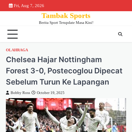
Skip
Fri, Aug 7, 2026
Beranda
Piala
Berita
Bursa
Jadwa
to
Tambak Sports
Dunia
Bola
Transfer
&
content
2026
Klase
Berita Sport Terupdate Masa Kini!
OLAHRAGA
Chelsea Hajar Nottingham
Forest 3-0, Postecoglou Dipecat
Sebelum Turun Ke Lapangan
Bobby Ross
October 19, 2025