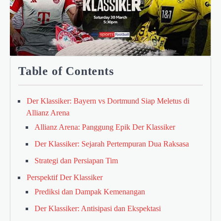
Table of Contents
Der Klassiker: Bayern vs Dortmund Siap Meletus di
Allianz Arena
Allianz Arena: Panggung Epik Der Klassiker
Der Klassiker: Sejarah Pertempuran Dua Raksasa
Strategi dan Persiapan Tim
Perspektif Der Klassiker
Prediksi dan Dampak Kemenangan
Der Klassiker: Antisipasi dan Ekspektasi