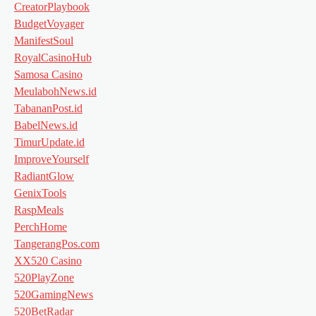
CreatorPlaybook
BudgetVoyager
ManifestSoul
RoyalCasinoHub
Samosa Casino
MeulabohNews.id
TabananPost.id
BabelNews.id
TimurUpdate.id
ImproveYourself
RadiantGlow
GenixTools
RaspMeals
PerchHome
TangerangPos.com
XX520 Casino
520PlayZone
520GamingNews
520BetRadar