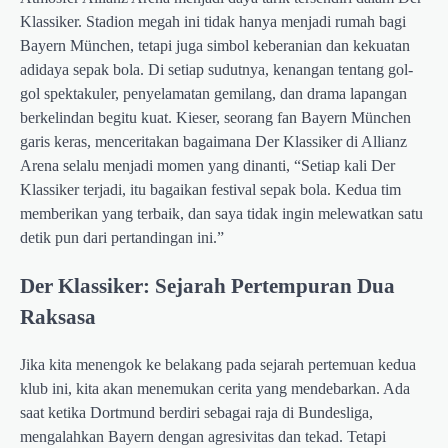
Klassiker. Stadion megah ini tidak hanya menjadi rumah bagi
Bayern München, tetapi juga simbol keberanian dan kekuatan
adidaya sepak bola. Di setiap sudutnya, kenangan tentang gol-
gol spektakuler, penyelamatan gemilang, dan drama lapangan
berkelindan begitu kuat. Kieser, seorang fan Bayern München
garis keras, menceritakan bagaimana Der Klassiker di Allianz
Arena selalu menjadi momen yang dinanti, “Setiap kali Der
Klassiker terjadi, itu bagaikan festival sepak bola. Kedua tim
memberikan yang terbaik, dan saya tidak ingin melewatkan satu
detik pun dari pertandingan ini.”
Der Klassiker: Sejarah Pertempuran Dua
Raksasa
Jika kita menengok ke belakang pada sejarah pertemuan kedua
klub ini, kita akan menemukan cerita yang mendebarkan. Ada
saat ketika Dortmund berdiri sebagai raja di Bundesliga,
mengalahkan Bayern dengan agresivitas dan tekad. Tetapi