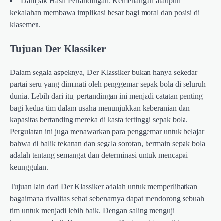
Dampak Hasil Pertandingan: Kemenangan ataupun
kekalahan membawa implikasi besar bagi moral dan posisi di
klasemen.
Tujuan Der Klassiker
Dalam segala aspeknya, Der Klassiker bukan hanya sekedar
partai seru yang diminati oleh penggemar sepak bola di seluruh
dunia. Lebih dari itu, pertandingan ini menjadi catatan penting
bagi kedua tim dalam usaha menunjukkan keberanian dan
kapasitas bertanding mereka di kasta tertinggi sepak bola.
Pergulatan ini juga menawarkan para penggemar untuk belajar
bahwa di balik tekanan dan segala sorotan, bermain sepak bola
adalah tentang semangat dan determinasi untuk mencapai
keunggulan.
Tujuan lain dari Der Klassiker adalah untuk memperlihatkan
bagaimana rivalitas sehat sebenarnya dapat mendorong sebuah
tim untuk menjadi lebih baik. Dengan saling menguji