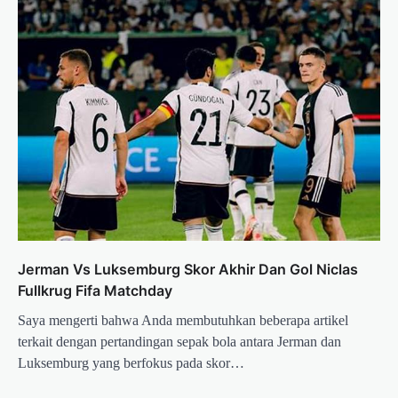
Jerman Vs Luksemburg Skor Akhir Dan Gol Niclas
Fullkrug Fifa Matchday
Saya mengerti bahwa Anda membutuhkan beberapa artikel
terkait dengan pertandingan sepak bola antara Jerman dan
Luksemburg yang berfokus pada skor…