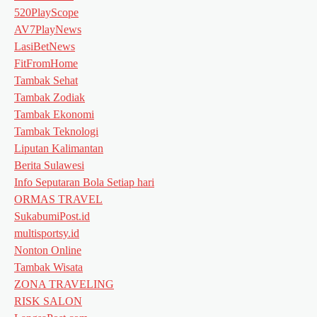
520PlayScope
AV7PlayNews
LasiBetNews
FitFromHome
Tambak Sehat
Tambak Zodiak
Tambak Ekonomi
Tambak Teknologi
Liputan Kalimantan
Berita Sulawesi
Info Seputaran Bola Setiap hari
ORMAS TRAVEL
SukabumiPost.id
multisportsy.id
Nonton Online
Tambak Wisata
ZONA TRAVELING
RISK SALON