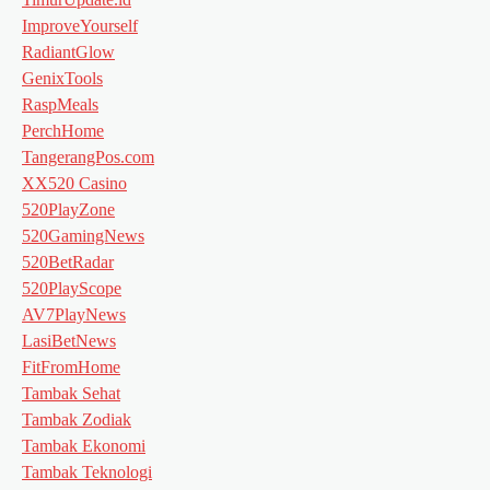
ImproveYourself
RadiantGlow
GenixTools
RaspMeals
PerchHome
TangerangPos.com
XX520 Casino
520PlayZone
520GamingNews
520BetRadar
520PlayScope
AV7PlayNews
LasiBetNews
FitFromHome
Tambak Sehat
Tambak Zodiak
Tambak Ekonomi
Tambak Teknologi