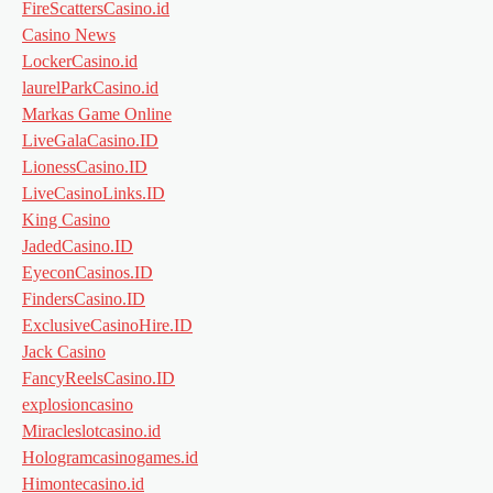
FireScattersCasino.id
Casino News
LockerCasino.id
laurelParkCasino.id
Markas Game Online
LiveGalaCasino.ID
LionessCasino.ID
LiveCasinoLinks.ID
King Casino
JadedCasino.ID
EyeconCasinos.ID
FindersCasino.ID
ExclusiveCasinoHire.ID
Jack Casino
FancyReelsCasino.ID
explosioncasino
Miracleslotcasino.id
Hologramcasinogames.id
Himontecasino.id