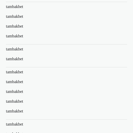
tambakbet
tambakbet
tambakbet
tambakbet
tambakbet
tambakbet
tambakbet
tambakbet
tambakbet
tambakbet
tambakbet
tambakbet