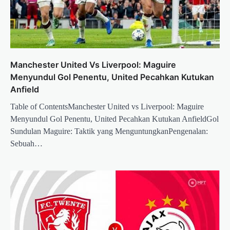
Manchester United Vs Liverpool: Maguire
Menyundul Gol Penentu, United Pecahkan Kutukan
Anfield
Table of ContentsManchester United vs Liverpool: Maguire
Menyundul Gol Penentu, United Pecahkan Kutukan AnfieldGol
Sundulan Maguire: Taktik yang MenguntungkanPengenalan:
Sebuah…