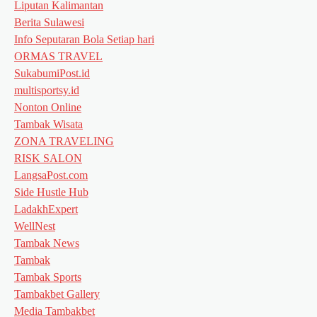
Liputan Kalimantan
Berita Sulawesi
Info Seputaran Bola Setiap hari
ORMAS TRAVEL
SukabumiPost.id
multisportsy.id
Nonton Online
Tambak Wisata
ZONA TRAVELING
RISK SALON
LangsaPost.com
Side Hustle Hub
LadakhExpert
WellNest
Tambak News
Tambak
Tambak Sports
Tambakbet Gallery
Media Tambakbet