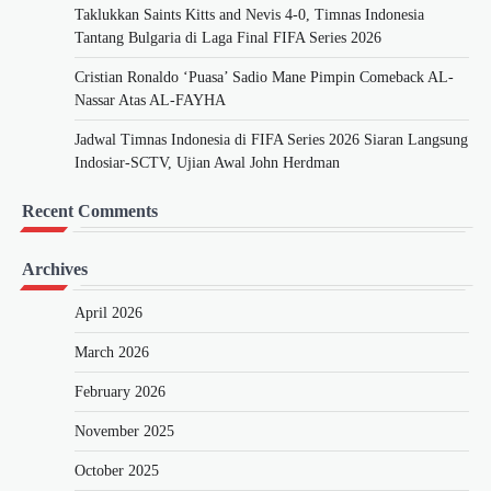
Taklukkan Saints Kitts and Nevis 4-0, Timnas Indonesia
Tantang Bulgaria di Laga Final FIFA Series 2026
Cristian Ronaldo ‘Puasa’ Sadio Mane Pimpin Comeback AL-
Nassar Atas AL-FAYHA
Jadwal Timnas Indonesia di FIFA Series 2026 Siaran Langsung
Indosiar-SCTV, Ujian Awal John Herdman
Recent Comments
Archives
April 2026
March 2026
February 2026
November 2025
October 2025