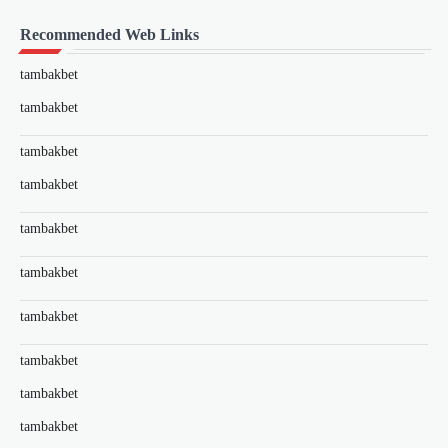
Recommended Web Links
tambakbet
tambakbet
tambakbet
tambakbet
tambakbet
tambakbet
tambakbet
tambakbet
tambakbet
tambakbet