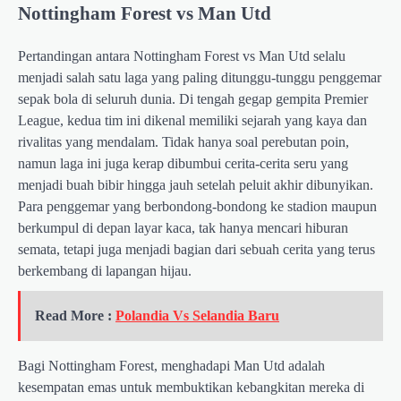
Nottingham Forest vs Man Utd
Pertandingan antara Nottingham Forest vs Man Utd selalu
menjadi salah satu laga yang paling ditunggu-tunggu penggemar
sepak bola di seluruh dunia. Di tengah gegap gempita Premier
League, kedua tim ini dikenal memiliki sejarah yang kaya dan
rivalitas yang mendalam. Tidak hanya soal perebutan poin,
namun laga ini juga kerap dibumbui cerita-cerita seru yang
menjadi buah bibir hingga jauh setelah peluit akhir dibunyikan.
Para penggemar yang berbondong-bondong ke stadion maupun
berkumpul di depan layar kaca, tak hanya mencari hiburan
semata, tetapi juga menjadi bagian dari sebuah cerita yang terus
berkembang di lapangan hijau.
Read More :
Polandia Vs Selandia Baru
Bagi Nottingham Forest, menghadapi Man Utd adalah
kesempatan emas untuk membuktikan kebangkitan mereka di