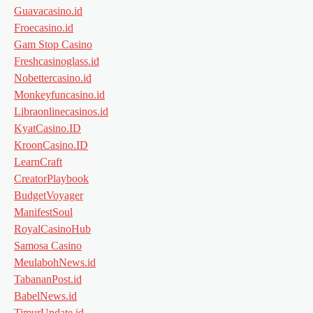
Guavacasino.id
Froecasino.id
Gam Stop Casino
Freshcasinoglass.id
Nobettercasino.id
Monkeyfuncasino.id
Libraonlinecasinos.id
KyatCasino.ID
KroonCasino.ID
LearnCraft
CreatorPlaybook
BudgetVoyager
ManifestSoul
RoyalCasinoHub
Samosa Casino
MeulabohNews.id
TabananPost.id
BabelNews.id
TimurUpdate.id