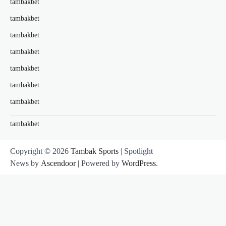
tambakbet
tambakbet
tambakbet
tambakbet
tambakbet
tambakbet
tambakbet
tambakbet
Copyright © 2026
Tambak Sports
| Spotlight
News by
Ascendoor
| Powered by
WordPress
.