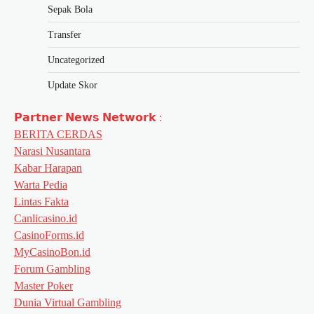
Sepak Bola
Transfer
Uncategorized
Update Skor
𝗣𝗮𝗿𝘁𝗻𝗲𝗿 𝗡𝗲𝘄𝘀 𝗡𝗲𝘁𝘄𝗼𝗿𝗸 :
BERITA CERDAS
Narasi Nusantara
Kabar Harapan
Warta Pedia
Lintas Fakta
Canlicasino.id
CasinoForms.id
MyCasinoBon.id
Forum Gambling
Master Poker
Dunia Virtual Gambling