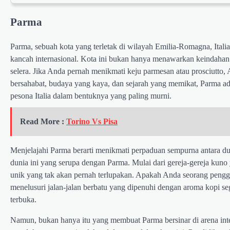
Parma
Parma, sebuah kota yang terletak di wilayah Emilia-Romagna, Itali
kancah internasional. Kota ini bukan hanya menawarkan keindahan ar
selera. Jika Anda pernah menikmati keju parmesan atau prosciutto
bersahabat, budaya yang kaya, dan sejarah yang memikat, Parma ad
pesona Italia dalam bentuknya yang paling murni.
Read More :
Torino Vs Pisa
Menjelajahi Parma berarti menikmati perpaduan sempurna antara dun
dunia ini yang serupa dengan Parma. Mulai dari gereja-gereja ku
unik yang tak akan pernah terlupakan. Apakah Anda seorang penggem
menelusuri jalan-jalan berbatu yang dipenuhi dengan aroma kopi se
terbuka.
Namun, bukan hanya itu yang membuat Parma bersinar di arena intern