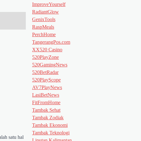
ImproveYourself
RadiantGlow
GenixTools
RaspMeals
PerchHome
TangerangPos.com
XX520 Casino
520PlayZone
520GamingNews
520BetRadar
520PlayScope
AV7PlayNews
LasiBetNews
FitFromHome
Tambak Sehat
Tambak Zodiak
Tambak Ekonomi
Tambak Teknologi
lah satu hal
Liputan Kalimantan