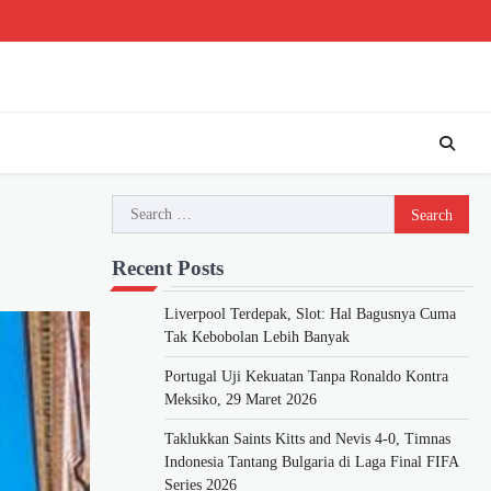
Beranda
Piala
Berita
Bursa
Jadwa
Dunia
Bola
Transfer
&
2026
Klase
Search
for:
Recent Posts
Liverpool Terdepak, Slot: Hal Bagusnya Cuma
Tak Kebobolan Lebih Banyak
Portugal Uji Kekuatan Tanpa Ronaldo Kontra
Meksiko, 29 Maret 2026
Taklukkan Saints Kitts and Nevis 4-0, Timnas
Indonesia Tantang Bulgaria di Laga Final FIFA
Series 2026