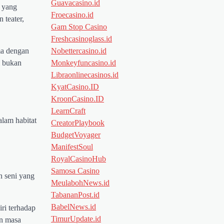
Guavacasino.id
k yang
Froecasino.id
 teater,
Gam Stop Casino
Freshcasinoglass.id
Nobettercasino.id
ma dengan
Monkeyfuncasino.id
i bukan
Libraonlinecasinos.id
KyatCasino.ID
KroonCasino.ID
LearnCraft
alam habitat
CreatorPlaybook
BudgetVoyager
ManifestSoul
RoyalCasinoHub
Samosa Casino
n seni yang
MeulabohNews.id
TabananPost.id
BabelNews.id
ri terhadap
TimurUpdate.id
an masa