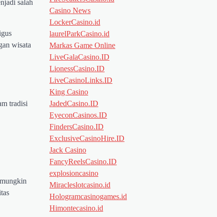
njadi salah
Casino News
LockerCasino.id
igus
laurelParkCasino.id
gan wisata
Markas Game Online
LiveGalaCasino.ID
LionessCasino.ID
LiveCasinoLinks.ID
King Casino
JadedCasino.ID
m tradisi
EyeconCasinos.ID
FindersCasino.ID
ExclusiveCasinoHire.ID
Jack Casino
FancyReelsCasino.ID
explosioncasino
g mungkin
Miracleslotcasino.id
tas
Hologramcasinogames.id
Himontecasino.id