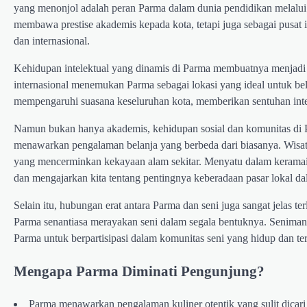
yang menonjol adalah peran Parma dalam dunia pendidikan melalui U
membawa prestise akademis kepada kota, tetapi juga sebagai pusa
dan internasional.
Kehidupan intelektual yang dinamis di Parma membuatnya menjadi k
internasional menemukan Parma sebagai lokasi yang ideal untuk bela
mempengaruhi suasana keseluruhan kota, memberikan sentuhan intel
Namun bukan hanya akademis, kehidupan sosial dan komunitas di 
menawarkan pengalaman belanja yang berbeda dari biasanya. Wis
yang mencerminkan kekayaan alam sekitar. Menyatu dalam keramai
dan mengajarkan kita tentang pentingnya keberadaan pasar lokal d
Selain itu, hubungan erat antara Parma dan seni juga sangat jelas t
Parma senantiasa merayakan seni dalam segala bentuknya. Seniman 
Parma untuk berpartisipasi dalam komunitas seni yang hidup dan te
Mengapa Parma Diminati Pengunjung?
Parma menawarkan pengalaman kuliner otentik yang sulit dicar