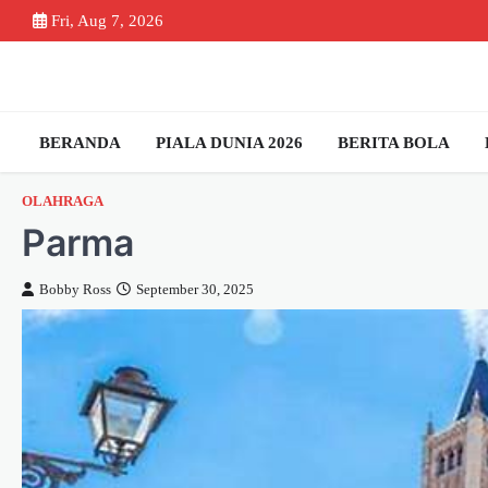
Skip
Fri, Aug 7, 2026
to
content
BERANDA
PIALA DUNIA 2026
BERITA BOLA
OLAHRAGA
Parma
Bobby Ross
September 30, 2025