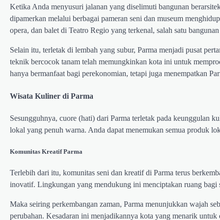
Ketika Anda menyusuri jalanan yang diselimuti bangunan berarsitek
dipamerkan melalui berbagai pameran seni dan museum menghidupka
opera, dan balet di Teatro Regio yang terkenal, salah satu bangunan o
Selain itu, terletak di lembah yang subur, Parma menjadi pusat pe
teknik bercocok tanam telah memungkinkan kota ini untuk memprodu
hanya bermanfaat bagi perekonomian, tetapi juga menempatkan Par
Wisata Kuliner di Parma
Sesungguhnya, cuore (hati) dari Parma terletak pada keunggulan kul
lokal yang penuh warna. Anda dapat menemukan semua produk loka
Komunitas Kreatif Parma
Terlebih dari itu, komunitas seni dan kreatif di Parma terus berke
inovatif. Lingkungan yang mendukung ini menciptakan ruang bagi s
Maka seiring perkembangan zaman, Parma menunjukkan wajah sebag
perubahan. Kesadaran ini menjadikannya kota yang menarik untuk 