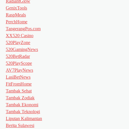
RadiantGlow
GenixTools
RaspMeals
PerchHome
TangerangPos.com
XX520 Casino
520PlayZone
520GamingNews
520BetRadar
520PlayScope
AV7PlayNews
LasiBetNews
FitFromHome
Tambak Sehat
Tambak Zodiak
Tambak Ekonomi
Tambak Teknologi
Liputan Kalimantan
Berita Sulawesi