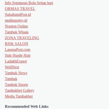
Info Seputaran Bola Setiap hari
ORMAS TRAVEL
SukabumiPost.id
multisportsy.id
Nonton Online
Tambak Wisata
ZONA TRAVELING
RISK SALON
LangsaPost.com
Side Hustle Hub
LadakhExpert
WellNest
Tambak News
Tambak
Tambak Sports
Tambakbet Gallery
Media Tambakbet
Recommended Web Links