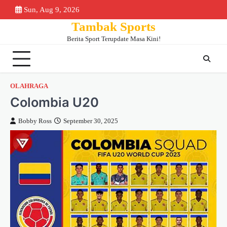
Skip
Sun, Aug 9, 2026
Beranda
Piala
Berita
Bursa
Jadwa
to
Tambak Sports
Dunia
Bola
Transfer
&
content
2026
Klase
Berita Sport Terupdate Masa Kini!
OLAHRAGA
Colombia U20
Bobby Ross
September 30, 2025