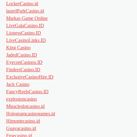
LockerCasino.id
laurelParkCasino.id
Markas Game Online
LiveGalaCasino.ID
LionessCasino.ID
LiveCasinoLinks.ID
King Casino
JadedCasino.ID
EyeconCasinos.ID
FindersCasino.ID
ExclusiveCasinoHire.ID
Jack Casino
FancyReelsCasino.ID
explosioncasino
Miracleslotcasino.id
Hologramcasinogames.id
Himontecasino.id
Guavacasino.id
Froecasino.id