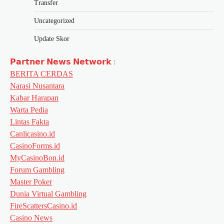
Transfer
Uncategorized
Update Skor
𝗣𝗮𝗿𝘁𝗻𝗲𝗿 𝗡𝗲𝘄𝘀 𝗡𝗲𝘁𝘄𝗼𝗿𝗸 :
BERITA CERDAS
Narasi Nusantara
Kabar Harapan
Warta Pedia
Lintas Fakta
Canlicasino.id
CasinoForms.id
MyCasinoBon.id
Forum Gambling
Master Poker
Dunia Virtual Gambling
FireScattersCasino.id
Casino News