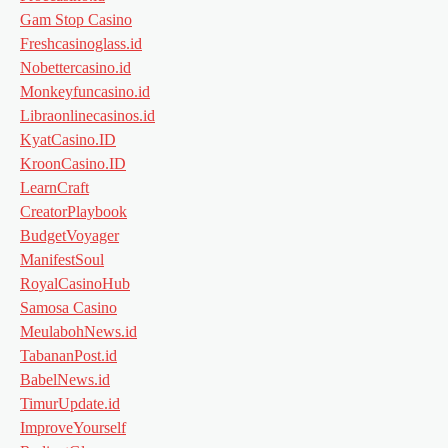
Gam Stop Casino
Freshcasinoglass.id
Nobettercasino.id
Monkeyfuncasino.id
Libraonlinecasinos.id
KyatCasino.ID
KroonCasino.ID
LearnCraft
CreatorPlaybook
BudgetVoyager
ManifestSoul
RoyalCasinoHub
Samosa Casino
MeulabohNews.id
TabananPost.id
BabelNews.id
TimurUpdate.id
ImproveYourself