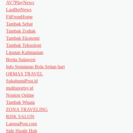
AV7PlayNews
LasiBetNews
FitFromHome
Tambak Sehat
Tambak Zodiak
Tambak Ekonomi
Tambak Teknologi
Liputan Kalimantan
Berita Sulawesi
Info Seputaran Bola Setiap hari
ORMAS TRAVEL
SukabumiPost.id
multisportsy.id
Nonton Online
Tambak Wisata
ZONA TRAVELING
RISK SALON
LangsaPost.com
Side Hustle Hub