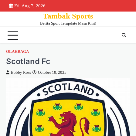
Skip
Fri, Aug 7, 2026
Beranda
Piala
Berita
Bursa
Jadwa
to
Tambak Sports
Dunia
Bola
Transfer
&
content
2026
Klase
Berita Sport Terupdate Masa Kini!
OLAHRAGA
Scotland Fc
Bobby Ross
October 10, 2025