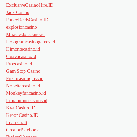
ExclusiveCasinoHire.ID
Jack Casino
FancyReelsCasino.ID
explosioncasino
Miracleslotcasino.id
Hologramcasinogames.id
Himontecasino.id
Guavacasino.id
Froecasino.id
Gam Stop Casino
Freshcasinoglass.id
Nobettercasino.id
Monkeyfuncasino.id
Libraonlinecasinos.id
KyatCasino.ID
KroonCasino.ID
LearnCraft
CreatorPlaybook