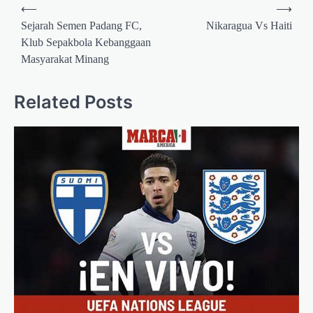
Post
⟵
⟶
navigation
Sejarah Semen Padang FC,
Nikaragua Vs Haiti
Klub Sepakbola Kebanggaan
Masyarakat Minang
Related Posts