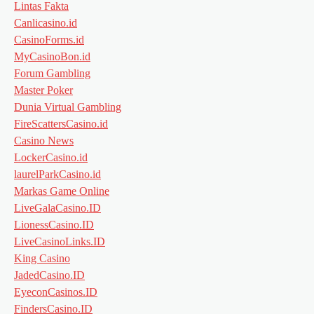
Lintas Fakta
Canlicasino.id
CasinoForms.id
MyCasinoBon.id
Forum Gambling
Master Poker
Dunia Virtual Gambling
FireScattersCasino.id
Casino News
LockerCasino.id
laurelParkCasino.id
Markas Game Online
LiveGalaCasino.ID
LionessCasino.ID
LiveCasinoLinks.ID
King Casino
JadedCasino.ID
EyeconCasinos.ID
FindersCasino.ID