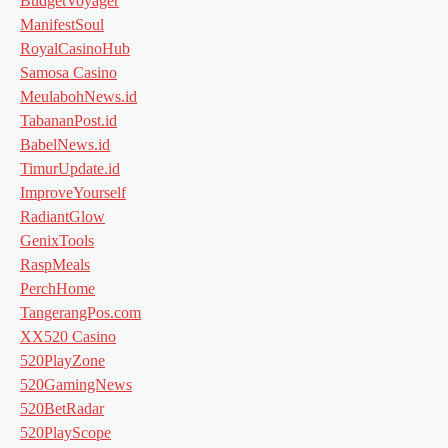
BudgetVoyager
ManifestSoul
RoyalCasinoHub
Samosa Casino
MeulabohNews.id
TabananPost.id
BabelNews.id
TimurUpdate.id
ImproveYourself
RadiantGlow
GenixTools
RaspMeals
PerchHome
TangerangPos.com
XX520 Casino
520PlayZone
520GamingNews
520BetRadar
520PlayScope