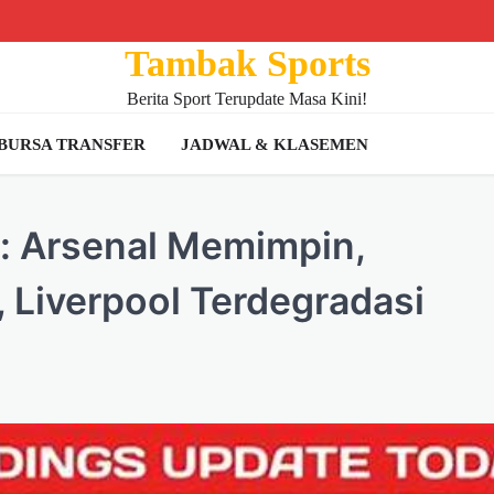
Tambak Sports
Berita Sport Terupdate Masa Kini!
BURSA TRANSFER
JADWAL & KLASEMEN
: Arsenal Memimpin,
 Liverpool Terdegradasi