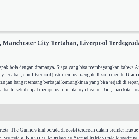
 Manchester City Tertahan, Liverpool Terdegrad
epak bola dengan dramanya. Siapa yang bisa membayangkan bahwa Ar
y tertahan, dan Liverpool justru terengah-engah di zona merah. Drama 
cangan hangat tentang berbagai kemungkinan yang bisa terjadi di sepa
a hal tersebut dapat mempengaruhi jalannya liga ini. Jadi, mari kita sim
eta, The Gunners kini berada di posisi terdepan dalam premier league 
 sementara. Kunci dari keberhasilan Arsenal terletak pada konsistensi