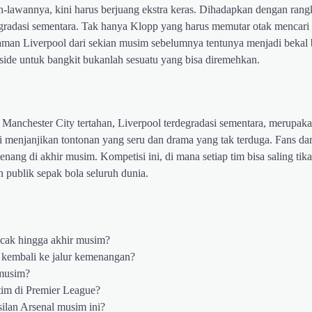
lawannya, kini harus berjuang ekstra keras. Dihadapkan dengan rangk
gradasi sementara. Tak hanya Klopp yang harus memutar otak mencari s
man Liverpool dari sekian musim sebelumnya tentunya menjadi bekal 
ide untuk bangkit bukanlah sesuatu yang bisa diremehkan.
 Manchester City tertahan, Liverpool terdegradasi sementara, merupa
i menjanjikan tontonan yang seru dan drama yang tak terduga. Fans dar
ang di akhir musim. Kompetisi ini, di mana setiap tim bisa saling tik
 publik sepak bola seluruh dunia.
cak hingga akhir musim?
 kembali ke jalur kemenangan?
 musim?
tim di Premier League?
ilan Arsenal musim ini?