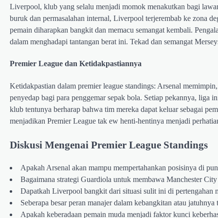
Liverpool, klub yang selalu menjadi momok menakutkan bagi lawan-
buruk dan permasalahan internal, Liverpool terjerembab ke zona de
pemain diharapkan bangkit dan memacu semangat kembali. Pengala
dalam menghadapi tantangan berat ini. Tekad dan semangat Merseys
Premier League dan Ketidakpastiannya
Ketidakpastian dalam premier league standings: Arsenal memimpin,
penyedap bagi para penggemar sepak bola. Setiap pekannya, liga in
klub tentunya berharap bahwa tim mereka dapat keluar sebagai pemen
menjadikan Premier League tak ew henti-hentinya menjadi perhatian
Diskusi Mengenai Premier League Standings
Apakah Arsenal akan mampu mempertahankan posisinya di pun
Bagaimana strategi Guardiola untuk membawa Manchester City
Dapatkah Liverpool bangkit dari situasi sulit ini di pertengahan
Seberapa besar peran manajer dalam kebangkitan atau jatuhnya 
Apakah keberadaan pemain muda menjadi faktor kunci keberhas