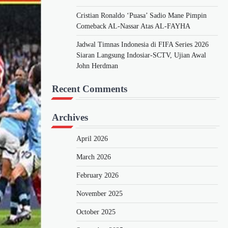
Cristian Ronaldo ‘Puasa’ Sadio Mane Pimpin
Comeback AL-Nassar Atas AL-FAYHA
Jadwal Timnas Indonesia di FIFA Series 2026
Siaran Langsung Indosiar-SCTV, Ujian Awal
John Herdman
Recent Comments
Archives
April 2026
March 2026
February 2026
November 2025
October 2025