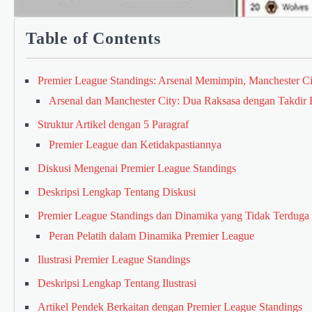
Table of Contents
Premier League Standings: Arsenal Memimpin, Manchester Cit
Arsenal dan Manchester City: Dua Raksasa dengan Takdir
Struktur Artikel dengan 5 Paragraf
Premier League dan Ketidakpastiannya
Diskusi Mengenai Premier League Standings
Deskripsi Lengkap Tentang Diskusi
Premier League Standings dan Dinamika yang Tidak Terduga
Peran Pelatih dalam Dinamika Premier League
Ilustrasi Premier League Standings
Deskripsi Lengkap Tentang Ilustrasi
Artikel Pendek Berkaitan dengan Premier League Standings